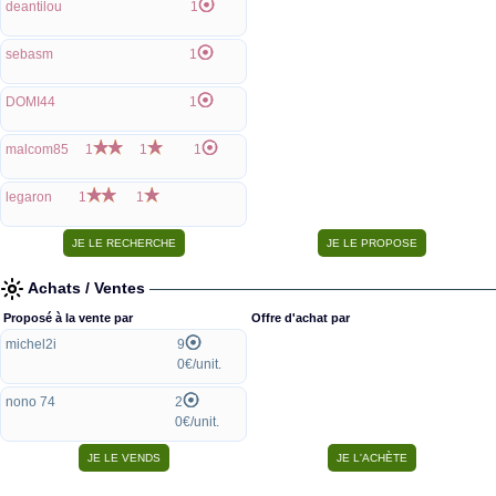
deantilou
1
sebasm
1
DOMI44
1
malcom85
1
1
1
legaron
1
1
Achats / Ventes
Proposé à la vente par
Offre d'achat par
michel2i
9
0€/unit.
nono 74
2
0€/unit.