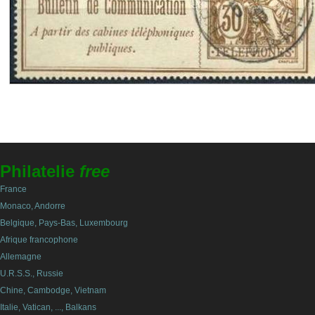
Philatelie
free
France
Monaco, Andorre
Belgique, Pays-Bas, Luxembourg
Afrique francophone
Allemagne
U.R.S.S., Russie
Chine, Cambodge, Vietnam
Italie, Vatican, ..., Balkans