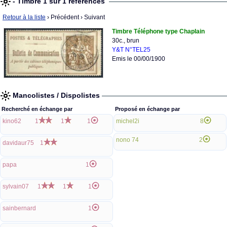
- Timbre 1 sur 1 références
Retour à la liste
› Précédent
› Suivant
Timbre Téléphone type Chaplain
30c., brun
Y&T N°TEL25
Emis le 00/00/1900
Mancolistes / Dispolistes
Recherché en échange par
Proposé en échange par
kino62
1
1
1
michel2i
8
nono 74
2
davidaur75
1
papa
1
sylvain07
1
1
1
sainbernard
1