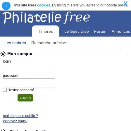
X
i
This site uses
cookies.
By using this site you agree to our cookie policy.
Timbres
Le Spécialisé
Forum
Annonces
Les timbres
Recherche précise
Mon compte
Mon compte
login
password
Restez connecté
mot de passe oublié ?
inscrivez-vous !