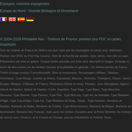
Espagne, colonies espagnoles
Europe du Nord : Grande-Bretagne et Groenland
© 2004-2026 Philatelie
free
- Timbres de France, premier jour FDC et cartes
maximum.
Tous les timbres de France de 1849 à nos jours ainsi que les enveloppes et cartes avec oblitération
Premier Jour (FDC ou First Day Covers). Outil de recherche par années, type, séries, mot-clés ou sujet.
Présentation par liste ou galerie. Chaque timbre possède une fiche avec descriptif et images. Echange et
forum de discussions sur les timbres français et la philatélie en générale. Les timbres-postes de France :
Timbre d'usage courant, Commémoratifs, Sites et monuments, Personnages célèbres, Tableaux,
Historiques, Croix-Rouge, Journée du timbre, Classiques, Blasons - Armoiries, Transports, Nature, Sports,
Europa, Abbayes, Châteaux de France, Résistance (Héros et sites), Floralies, Jeux Olympiques, Eglises,
Liberté de Gandon, Sabine de Gandon, Cérès, Napoléon, Type Sage, Type Blanc, Type Mouchon,
Semeuse, Type Merson, Type Pasteur, Type Paix, Type Mercure, Type Arc de triomphe, Type Marianne
d'Alger, Type Coq d'Alger, Type Iris, Type Marianne de Dulac, Pétain - Type Hourriez, Marianne de
Gandon, Marianne de Muller, Marianne de Cheffer, Type Moissonneuse, Marianne de Béquet, Marianne du
bicentenaire, Marianne des Français, mais aussi les timbres d'aviation avec la Poste Aérienne, les timbres
de service avec l'Unesco, et le Conseil de l'Europe, puis les Préoblitérés et Timbres Taxes.