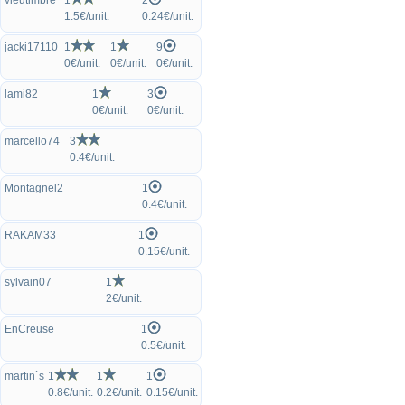
vieutimbre
1
2
1.5€/unit.
0.24€/unit.
jacki17110
1
1
9
0€/unit.
0€/unit.
0€/unit.
lami82
1
3
0€/unit.
0€/unit.
marcello74
3
0.4€/unit.
Montagnel2
1
0.4€/unit.
RAKAM33
1
0.15€/unit.
sylvain07
1
2€/unit.
EnCreuse
1
0.5€/unit.
martin`s
1
1
1
0.8€/unit.
0.2€/unit.
0.15€/unit.