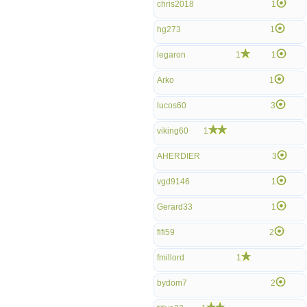
chris2018
1
hg273
1
legaron
1
1
Arko
1
lucos60
3
viking60
1
AHERDIER
3
vgd9146
1
Gerard33
1
fifi59
2
fmillord
1
bydom7
2