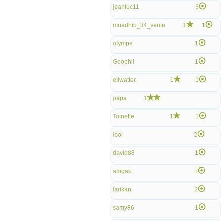
jeanluc11
3
muadhib_34_vente
1
1
olympe
1
Geophil
1
ellwatter
1
1
papa
1
Toinette
1
1
lool
2
david88
1
amgab
1
tarikan
2
samy86
1