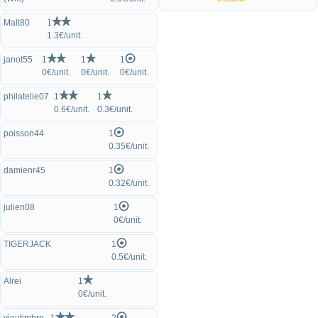
Malt80
1
1.3€/unit.
janot55
1
1
1
0€/unit.
0€/unit.
0€/unit.
philatelie07
1
1
0.6€/unit.
0.3€/unit.
poisson44
1
0.35€/unit.
damienr45
1
0.32€/unit.
julien08
1
0€/unit.
TIGERJACK
1
0.5€/unit.
Alrei
1
0€/unit.