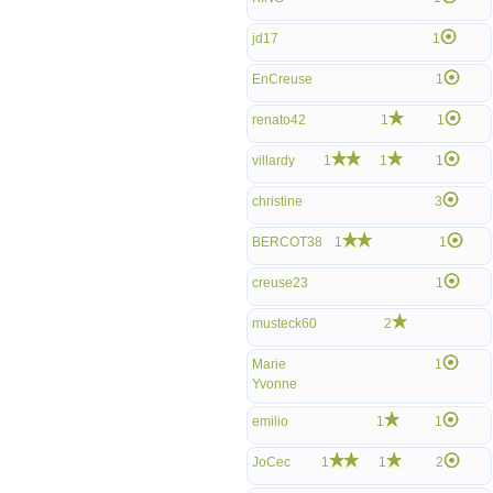
jd17
1
EnCreuse
1
renato42
1
1
villardy
1
1
1
christine
3
BERCOT38
1
1
creuse23
1
musteck60
2
Marie
1
Yvonne
emilio
1
1
JoCec
1
1
2