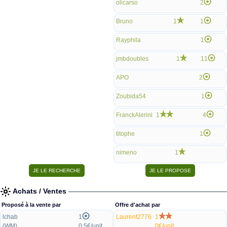
olicarso
2
Bruno
1
1
Rayphila
1
jmbdoubles
1
11
APO
2
Zoubida54
1
FranckAlerini
1
4
titophe
1
nimeno
1
Achats / Ventes
Proposé à la vente par
Offre d'achat par
lchab
1
Laurent2776
1
(WM)
0.5€/unit.
0€/unit.