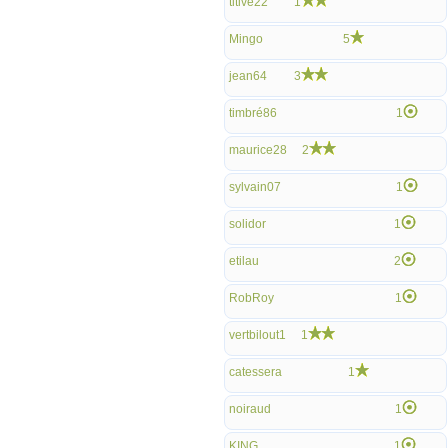
titive22
1
Mingo
5
jean64
3
timbré86
1
maurice28
2
sylvain07
1
solidor
1
etilau
2
RobRoy
1
vertbilout1
1
catessera
1
noiraud
1
KING
1