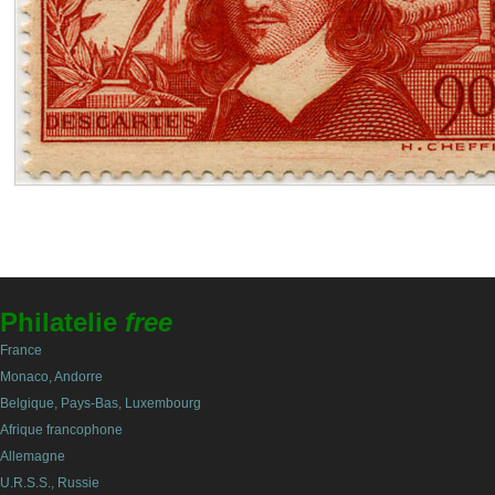
Philatelie
free
France
Monaco, Andorre
Belgique, Pays-Bas, Luxembourg
Afrique francophone
Allemagne
U.R.S.S., Russie