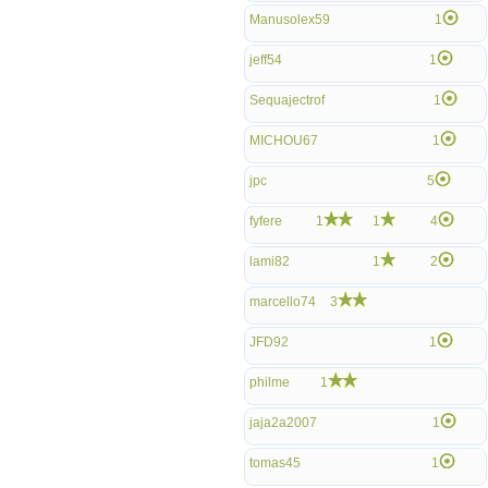
Manusolex59
1
jeff54
1
Sequajectrof
1
MICHOU67
1
jpc
5
fyfere
1
1
4
lami82
1
2
marcello74
3
JFD92
1
philme
1
jaja2a2007
1
tomas45
1