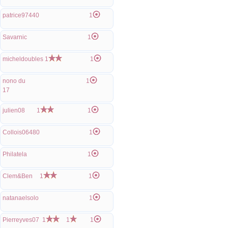
patrice97440
1
Savarnic
1
micheldoubles
1
1
nono du
1
17
julien08
1
1
Collois06480
1
Philatela
1
Clem&Ben
1
1
natanaelsolo
1
Pierreyves07
1
1
1