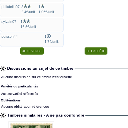
philatelie07
3
1
2.4€/unit.
1.05€/unit.
sylvain07
1
16.5€/unit.
poisson44
1
1.7€/unit.
Discussions au sujet de ce timbre
Aucune discussion sur ce timbre n'est ouverte
Variétés ou particularités
Aucune variété référencée
Oblitérations
Aucune oblitération référencée
Timbres similaires - A ne pas confondre