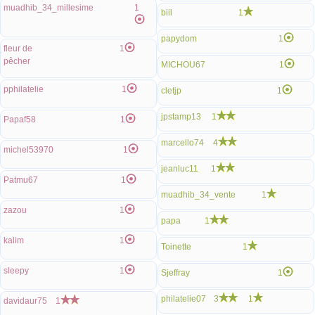
muadhib_34_millesime
1
biil
1
papydom
1
fleur de
1
pêcher
MICHOU67
1
pphilatelie
1
cletjp
1
jpstamp13
1
Papaf58
1
marcello74
4
michel53970
1
jeanluc11
1
Patmu67
1
muadhib_34_vente
1
zazou
1
papa
1
kalim
1
Toinette
1
sleepy
1
Sjeffray
1
philatelie07
3
1
davidaur75
1