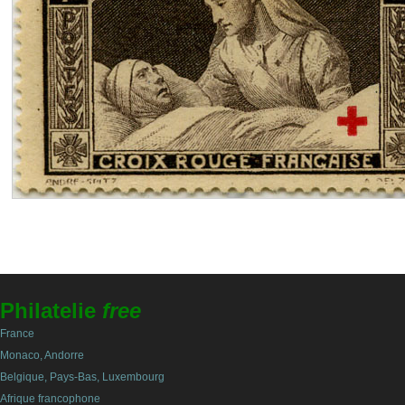
Philatelie
free
France
Monaco, Andorre
Belgique, Pays-Bas, Luxembourg
Afrique francophone