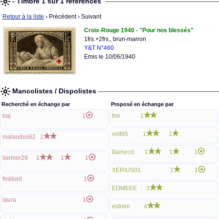
- Timbre 1 sur 1 références
Retour à la liste
› Précédent
› Suivant
Croix-Rouge 1940 - "Pour nos blessés"
1frs.+2frs., brun-marron
Y&T N°460
Emis le 10/06/1940
Mancolistes / Dispolistes
Recherché en échange par
Proposé en échange par
baj
1
fmr
1
volt95
1
1
malaudos62
1
Bainecd
1
1
1
liermor29
1
1
1
XERIUS01
1
1
fmillord
1
EDMEEE
3
laura
1
estrien
4