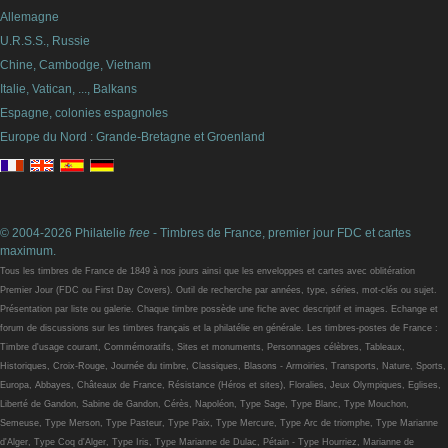
Allemagne
U.R.S.S., Russie
Chine, Cambodge, Vietnam
Italie, Vatican, ..., Balkans
Espagne, colonies espagnoles
Europe du Nord : Grande-Bretagne et Groenland
© 2004-2026 Philatelie
free
- Timbres de France, premier jour FDC et cartes
maximum.
Tous les timbres de France de 1849 à nos jours ainsi que les enveloppes et cartes avec oblitération
Premier Jour (FDC ou First Day Covers). Outil de recherche par années, type, séries, mot-clés ou sujet.
Présentation par liste ou galerie. Chaque timbre possède une fiche avec descriptif et images. Echange et
forum de discussions sur les timbres français et la philatélie en générale. Les timbres-postes de France :
Timbre d'usage courant, Commémoratifs, Sites et monuments, Personnages célèbres, Tableaux,
Historiques, Croix-Rouge, Journée du timbre, Classiques, Blasons - Armoiries, Transports, Nature, Sports,
Europa, Abbayes, Châteaux de France, Résistance (Héros et sites), Floralies, Jeux Olympiques, Eglises,
Liberté de Gandon, Sabine de Gandon, Cérès, Napoléon, Type Sage, Type Blanc, Type Mouchon,
Semeuse, Type Merson, Type Pasteur, Type Paix, Type Mercure, Type Arc de triomphe, Type Marianne
d'Alger, Type Coq d'Alger, Type Iris, Type Marianne de Dulac, Pétain - Type Hourriez, Marianne de