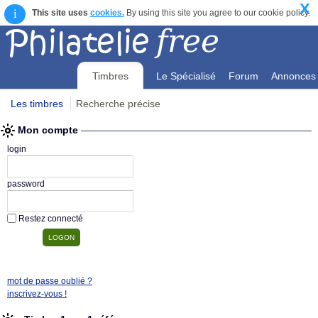
X
i
This site uses
cookies.
By using this site you agree to our cookie policy.
Timbres
Le Spécialisé
Forum
Annonces
Les timbres
Recherche précise
Mon compte
Mon compte
login
password
Restez connecté
mot de passe oublié ?
inscrivez-vous !