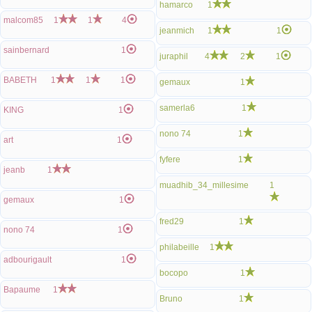
hamarco
1
malcom85
1
1
4
jeanmich
1
1
sainbernard
1
juraphil
4
2
1
BABETH
1
1
1
gemaux
1
samerla6
1
KING
1
nono 74
1
art
1
fyfere
1
jeanb
1
muadhib_34_millesime
1
gemaux
1
fred29
1
nono 74
1
philabeille
1
adbourigault
1
bocopo
1
Bapaume
1
Bruno
1