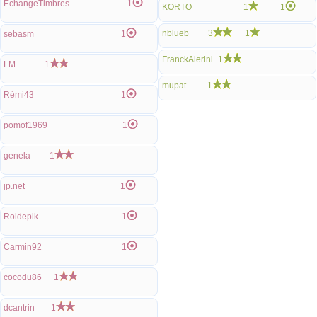
EchangeTimbres
1
KORTO
1
1
nblueb
3
1
sebasm
1
FranckAlerini
1
LM
1
mupat
1
Rémi43
1
pomof1969
1
genela
1
jp.net
1
Roidepik
1
Carmin92
1
cocodu86
1
dcantrin
1