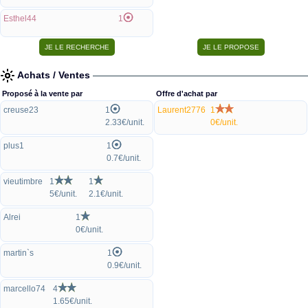
Esthel44
1
Achats / Ventes
Proposé à la vente par
Offre d'achat par
creuse23
1
Laurent2776
1
2.33€/unit.
0€/unit.
plus1
1
0.7€/unit.
vieutimbre
1
1
5€/unit.
2.1€/unit.
Alrei
1
0€/unit.
martin`s
1
0.9€/unit.
marcello74
4
1.65€/unit.