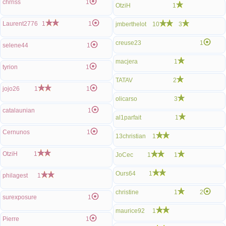
chrriss
1
OtziH
1
Laurent2776
1
1
jmberthelot
10
3
creuse23
1
selene44
1
macjera
1
tyrion
1
TATAV
2
jojo26
1
1
olicarso
3
catalaunian
1
al1parfait
1
Cernunos
1
13christian
1
OtziH
1
JoCec
1
1
Ours64
1
philagest
1
christine
1
2
surexposure
1
maurice92
1
Pierre
1