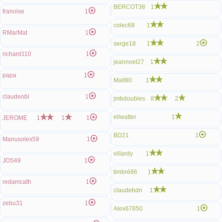
BERCOT38
1
franoise
1
colec68
1
RMarMat
1
serge18
1
2
richard110
1
jeannoel27
1
papa
1
Malt80
1
claudeobl
1
jmbdoubles
8
2
ellwatter
1
JEROME
1
1
1
BD21
1
Manusolex59
1
villardy
1
JOS49
1
timbré86
1
redamcath
1
claudebdn
1
zebu31
1
Alex67850
1