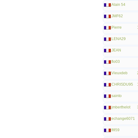
Alain 54
JMF62
Pierre
LENA29
JEAN
flo03
Vieuxdeb
CHRISDU95
sainto
jmberthelot
echange6071
fifi59