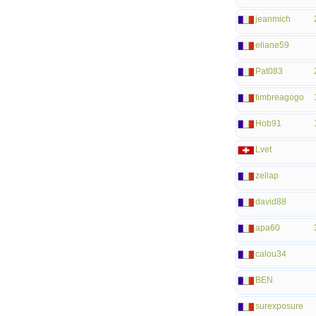
jeanmich
eliane59
Pat083
timbreagogo
Hob91
Lvet
zellap
david88
apa60
calou34
BEN
surexposure