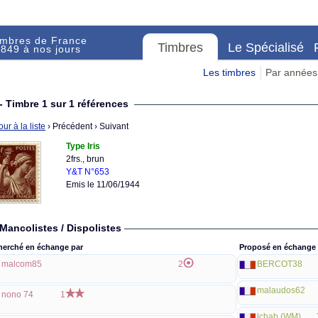
imbres de France
Timbres
Le Spécialisé
849 à nos jours
Les timbres
Par années
- Timbre 1 sur 1 références
ur à la liste
› Précédent
› Suivant
Type Iris
2frs., brun
Y&T N°653
Emis le 11/06/1944
Mancolistes / Dispolistes
herché en échange par
Proposé en échange 
malcom85
2
BERCOT38
malaudos62
nono 74
1
lchab (WM)