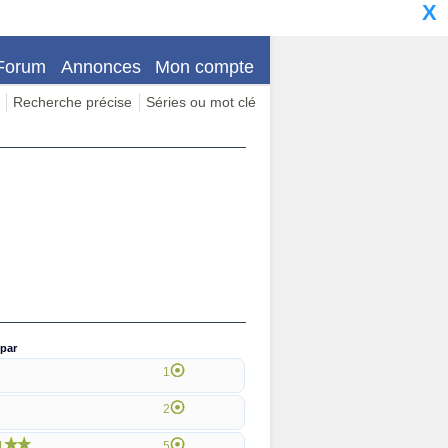
X
Forum
Annonces
Mon compte
Recherche précise
Séries ou mot clé
par
1
2
1
5