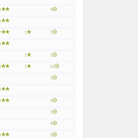
1
4
1
7
1
7
1
1
1
5
1
21
2
1
2
5
1
4
1
2