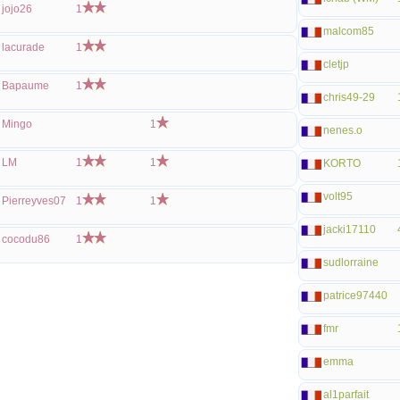
jojo26
1
malcom85
lacurade
1
cletjp
Bapaume
1
chris49-29
Mingo
1
nenes.o
LM
1
1
KORTO
volt95
Pierreyves07
1
1
jacki17110
cocodu86
1
sudlorraine
patrice97440
fmr
emma
al1parfait