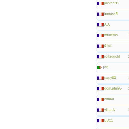
jackpot19
tomas45
A.A
mulleros
91dt
roikrogold
art
papy83
dom.phil95
cdb60
villardy
BD21