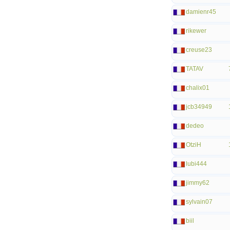
damienr45
rikewer
creuse23
TATAV
chalix01
jcb34949
dedeo
OtziH
lubi444
jimmy62
sylvain07
biil