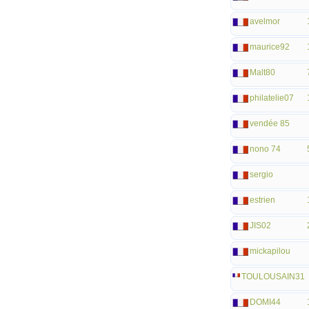
avelmor
maurice92
Malt80
philatelie07
vendée 85
nono 74
sergio
estrien
JIS02
mickapilou
TOULOUSAIN31
DOMI44