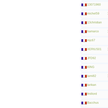
13071960
michel59
13christian
hamarco
mjc67
XERIUS01
JFD92
KING
lami82
tarikan
fmillord
Bacchus