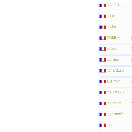
DALOU
odoicus
badar
DOMI44
solidor
toprette
richard110
avelmor
maurice28
jeanmich
bigorne87
titophe