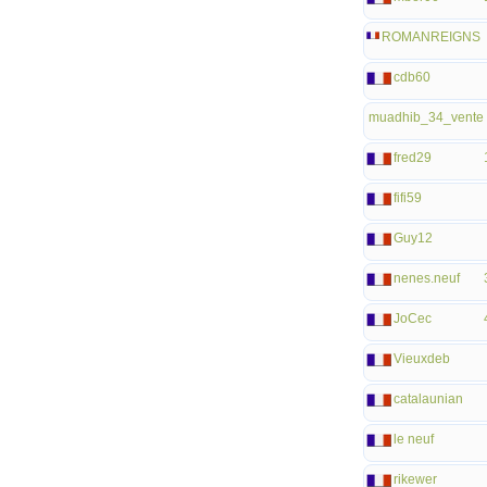
ROMANREIGNS
cdb60
muadhib_34_vente
fred29
fifi59
Guy12
nenes.neuf
JoCec
Vieuxdeb
catalaunian
le neuf
rikewer