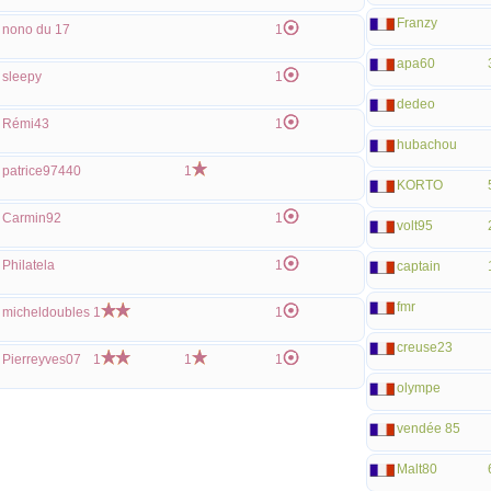
Franzy
nono du 17
1
apa60
sleepy
1
dedeo
Rémi43
1
hubachou
patrice97440
1
KORTO
Carmin92
1
volt95
Philatela
1
captain
fmr
micheldoubles
1
1
creuse23
Pierreyves07
1
1
1
olympe
vendée 85
Malt80