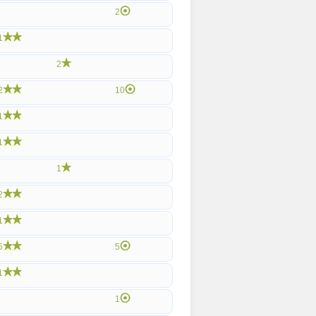
2
1
2
2
10
1
1
1
2
1
5
5
1
1