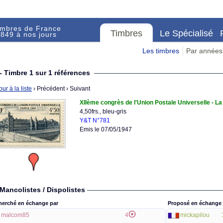
imbres de France
Timbres
Le Spécialisé
849 à nos jours
Les timbres
Par années
- Timbre 1 sur 1 références
ur à la liste
› Précédent
› Suivant
XIIème congrès de l'Union Postale Universelle - La
4,50frs., bleu-gris
Y&T N°781
Emis le 07/05/1947
Mancolistes / Dispolistes
herché en échange par
Proposé en échange 
malcom85
4
mickapilou