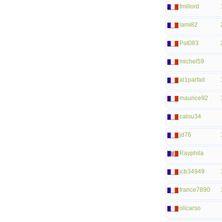
fmillord
lami82
Pat083
michel59
al1parfait
maurice92
calou34
jd76
Rayphila
jcb34949
france7890
olicarso