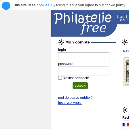
i
This site uses
cookies.
By using this site you agree to our cookie policy.
Les t
de 1
Mon compte
login
Reto
password
Restez connecté
mot de passe oublié ?
inscrivez-vous !
Rec