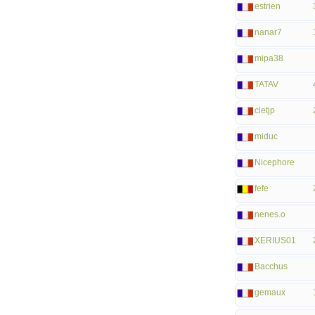
estrien
nanar7
mipa38
TATAV
cletjp
miduc
Nicephore
fefe
nenes.o
XERIUS01
Bacchus
gemaux