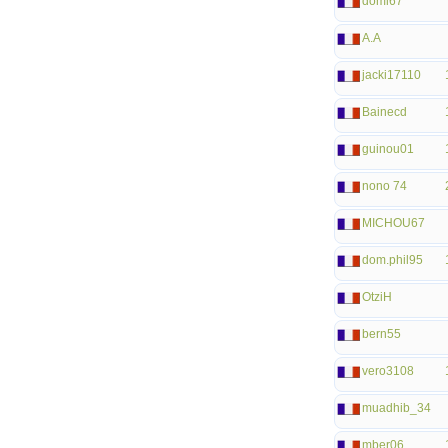
domi67
A.A
jacki17110
Bainecd
guinou01
nono 74
MICHOU67
dom.phil95
OtziH
bern55
vero3108
muadhib_34
mber06