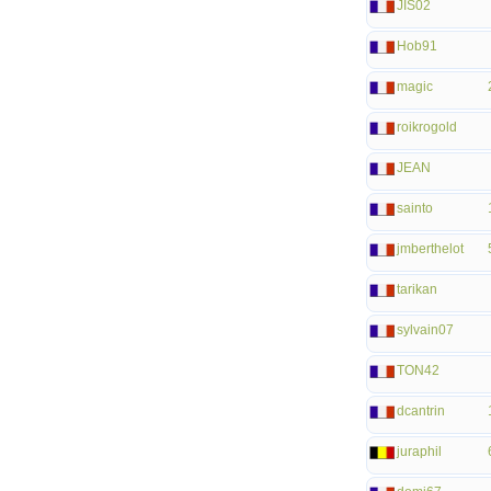
JIS02
Hob91
magic
roikrogold
JEAN
sainto
jmberthelot
tarikan
sylvain07
TON42
dcantrin
juraphil