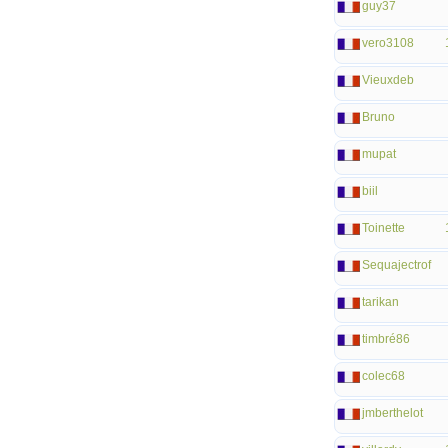
guy37
vero3108
Vieuxdeb
Bruno
mupat
biil
Toinette
Sequajectrof
tarikan
timbré86
colec68
jmberthelot