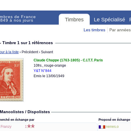
imbres de France
Timbres
Le Spécialisé
849 à nos jours
Les timbres
Par années
- Timbre 1 sur 1 références
ur à la liste
› Précédent
› Suivant
Claude Chappe (1763-1805) - C.I.T.T. Paris
10frs., rouge-orange
Y&T N°844
Emis le 13/06/1949
Mancolistes / Dispolistes
herché en échange par
Proposé en échange 
Franzy
1
nenes.o