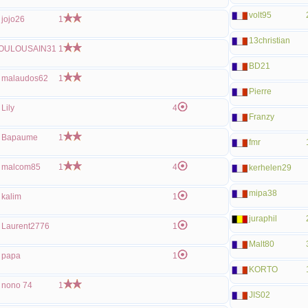
volt95
jojo26
1
13christian
OULOUSAIN31
1
BD21
malaudos62
1
Pierre
Lily
4
Franzy
Bapaume
1
fmr
malcom85
1
4
kerhelen29
mipa38
kalim
1
juraphil
Laurent2776
1
Malt80
papa
1
KORTO
nono 74
1
JIS02