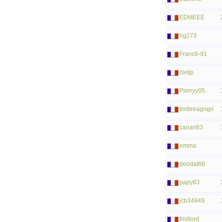
EDMEEE
hg273
Franc6-91
cletjp
Pierryy05
timbreagogo
canari63
emma
deodat88
papy83
jcb34949
fmillord