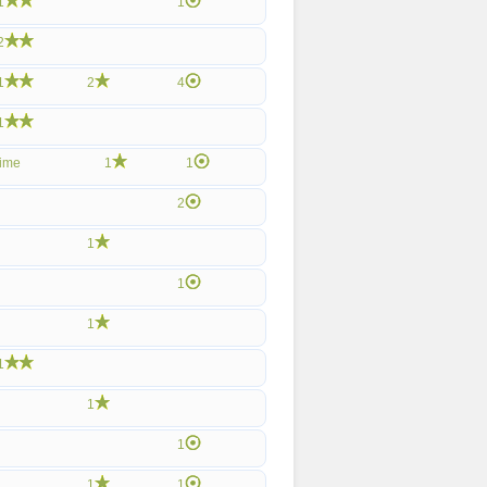
1
1
2
1
2
4
1
ime
1
1
2
1
1
1
1
1
1
1
1