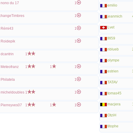
nono du 17
1
emilio
changeTimbres
1
jeanmich
Lvet
Rémi43
1
fifi59
Roidepik
1
nblueb
dcantrin
1
olympe
Meteofranz
1
1
1
estrien
Philatela
1
TATAV
micheldoubles
1
1
tomas45
macjera
Pierreyves07
1
1
1
OtziH
titophe