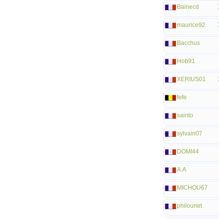
Bainecd
maurice92
Bacchus
Hob91
XERIUS01
fefe
sainto
sylvain07
DOMI44
A.A
MICHOU67
philounet