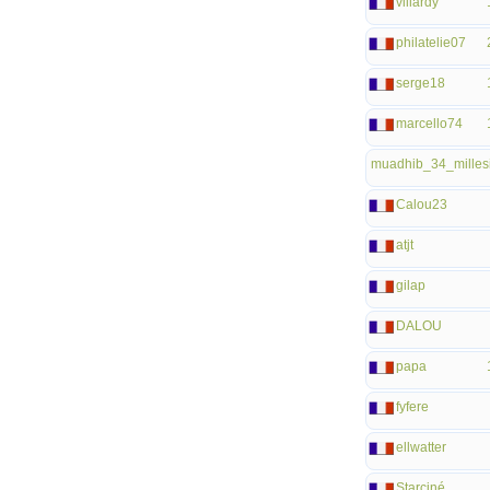
villardy
philatelie07
serge18
marcello74
muadhib_34_milles
Calou23
atjt
gilap
DALOU
papa
fyfere
ellwatter
Starciné