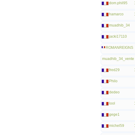
dom.phil95
hamarco
muadhib_34
jacki17110
ROMANREIGNS
muadhib_34_vente
fred29
Philo
dedeo
lool
gege1
michel59