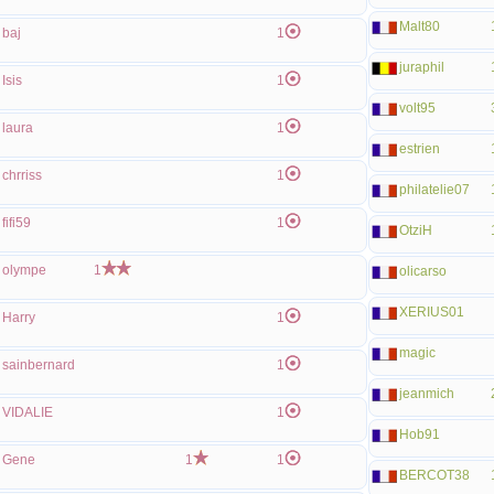
Malt80
baj
1
juraphil
Isis
1
volt95
laura
1
estrien
chrriss
1
philatelie07
fifi59
1
OtziH
olympe
1
olicarso
XERIUS01
Harry
1
magic
sainbernard
1
jeanmich
VIDALIE
1
Hob91
Gene
1
1
BERCOT38