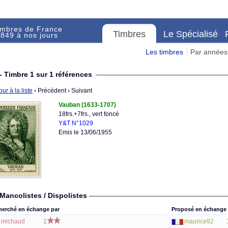
imbres de France
Timbres
Le Spécialisé
849 à nos jours
Les timbres
Par années
- Timbre 1 sur 1 références
ur à la liste
› Précédent
› Suivant
Vauban (1633-1707)
18frs.+7frs., vert foncé
Y&T N°1029
Emis le 13/06/1955
Mancolistes / Dispolistes
herché en échange par
Proposé en échange 
michaud
1
maurice92