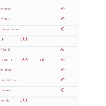
sebasm
1
zebu31
1
changeTimbres
1
LM
1
Rémi43
1
BABETH
1
1
1
tipunch49
1
Laurent2776
1
Savarnic
1
genela
1