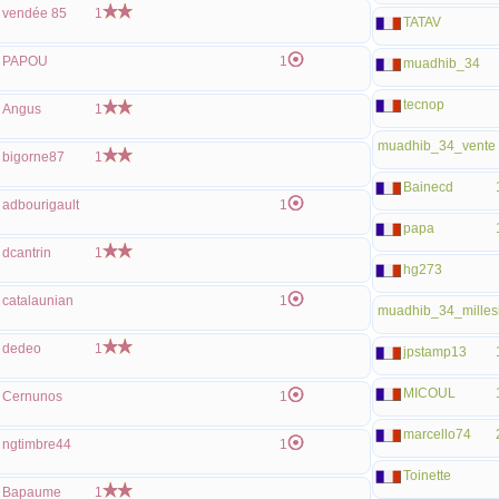
vendée 85
1
TATAV
PAPOU
1
muadhib_34
tecnop
Angus
1
muadhib_34_vente
bigorne87
1
Bainecd
adbourigault
1
papa
dcantrin
1
hg273
catalaunian
1
muadhib_34_milles
dedeo
1
jpstamp13
MICOUL
Cernunos
1
marcello74
ngtimbre44
1
Toinette
Bapaume
1