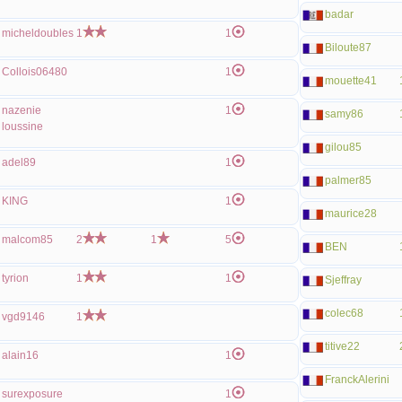
badar
micheldoubles
1
1
Biloute87
Collois06480
1
mouette41
nazenie
1
samy86
loussine
gilou85
adel89
1
palmer85
KING
1
maurice28
malcom85
2
1
5
BEN
tyrion
1
1
Sjeffray
colec68
vgd9146
1
titive22
alain16
1
FranckAlerini
surexposure
1