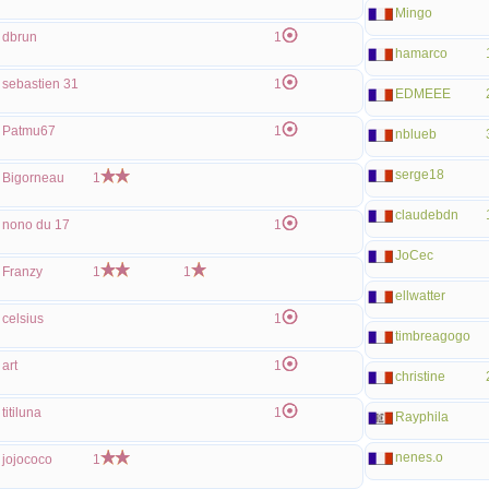
Mingo
dbrun
1
hamarco
sebastien 31
1
EDMEEE
Patmu67
1
nblueb
serge18
Bigorneau
1
claudebdn
nono du 17
1
JoCec
Franzy
1
1
ellwatter
celsius
1
timbreagogo
art
1
christine
titiluna
1
Rayphila
nenes.o
jojococo
1