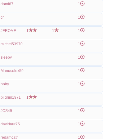
domi67
1
cri
1
JEROME
1
1
1
michel53970
1
sleepy
1
Manusolex59
1
boiry
1
pilgrim1971
1
JOS49
1
davidaur75
1
redamcath
1