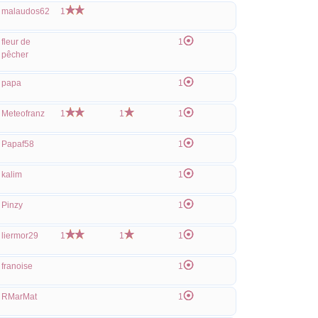
malaudos62
1
fleur de
1
pêcher
papa
1
Meteofranz
1
1
1
Papaf58
1
kalim
1
Pinzy
1
liermor29
1
1
1
franoise
1
RMarMat
1