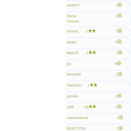
bydom7
7
Marie
1
Yvonne
villardy
1
1
gege1
5
fabie25
1
1
jpc
4
timbré86
1
Patoch61
1
genela
1
jo89
19
1
vasseurdavid
1
BERCOT38
1