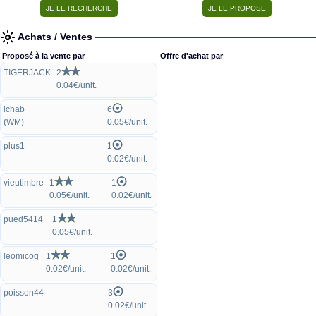
Achats / Ventes
Proposé à la vente par
Offre d'achat par
TIGERJACK
2
0.04€/unit.
lchab
6
(WM)
0.05€/unit.
plus1
1
0.02€/unit.
vieutimbre
1
1
0.05€/unit.
0.02€/unit.
pued5414
1
0.05€/unit.
leomicog
1
1
0.02€/unit.
0.02€/unit.
poisson44
3
0.02€/unit.