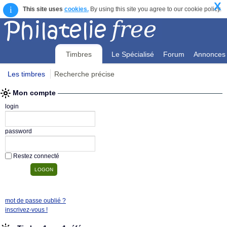
X
i
This site uses
cookies.
By using this site you agree to our cookie policy.
Timbres
Le Spécialisé
Forum
Annonces
Les timbres
Recherche précise
Mon compte
Mon compte
login
password
Restez connecté
mot de passe oublié ?
inscrivez-vous !