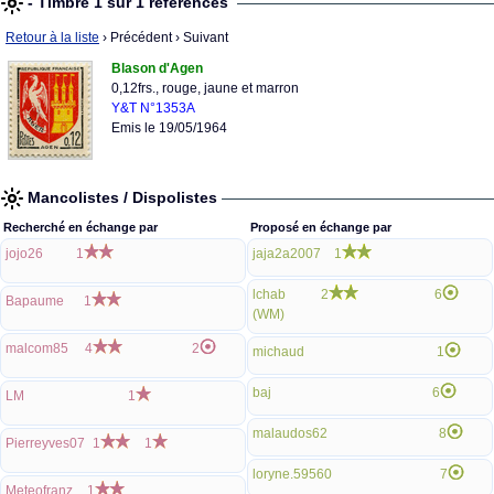
- Timbre 1 sur 1 références
Retour à la liste
› Précédent
› Suivant
Blason d'Agen
0,12frs., rouge, jaune et marron
Y&T N°1353A
Emis le 19/05/1964
Mancolistes / Dispolistes
Recherché en échange par
Proposé en échange par
jojo26
1
jaja2a2007
1
lchab
2
6
Bapaume
1
(WM)
malcom85
4
2
michaud
1
baj
6
LM
1
malaudos62
8
Pierreyves07
1
1
loryne.59560
7
Meteofranz
1