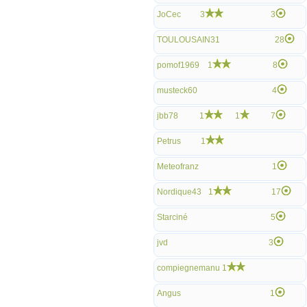
JoCec
3
3
TOULOUSAIN31
28
pomof1969
1
8
musteck60
4
jbb78
1
1
7
Petrus
1
Meteofranz
1
Nordique43
1
17
Starciné
5
jvd
3
compiegnemanu
1
Angus
1