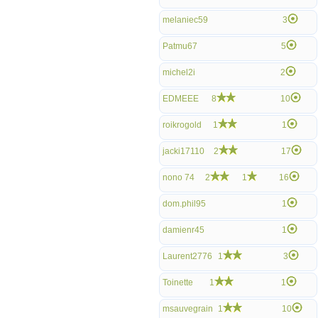
melaniec59
3
Patmu67
5
michel2i
2
EDMEEE
8
10
roikrogold
1
1
jacki17110
2
17
nono 74
2
1
16
dom.phil95
1
damienr45
1
Laurent2776
1
3
Toinette
1
1
msauvegrain
1
10