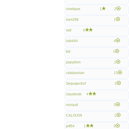
cinetique
1
2
esm288
1
vall
4
lubi444
4
biil
1
papydom
1
catalaunian
13
Sequajectrof
2
claudeobl
4
noiraud
3
CALOU59
1
jeff54
1
3