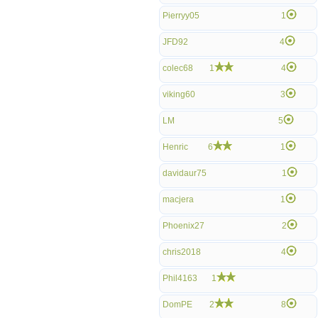
Pierryy05
1
JFD92
4
colec68
1
4
viking60
3
LM
5
Henric
6
1
davidaur75
1
macjera
1
Phoenix27
2
chris2018
4
Phil4163
1
DomPE
2
8