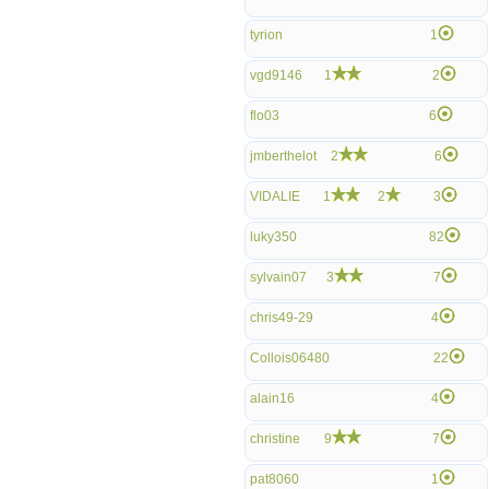
tyrion
1
vgd9146
1
2
flo03
6
jmberthelot
2
6
VIDALIE
1
2
3
luky350
82
sylvain07
3
7
chris49-29
4
Collois06480
22
alain16
4
christine
9
7
pat8060
1