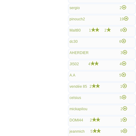
sergio
2
pinouch2
19
Malt80
1
2
6
dc30
6
AHERDIER
3
JIS02
4
4
A.A
5
vendée 85
2
1
celsius
5
mickapilou
2
DOMI44
2
1
jeanmich
5
9