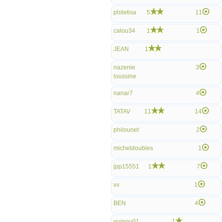
philetisa
5
11
calou34
1
1
JEAN
1
nazenie
3
loussine
nanar7
4
TATAV
11
14
philounet
2
micheldoubles
1
jpp15551
1
7
vv
1
BEN
4
guinou01
1