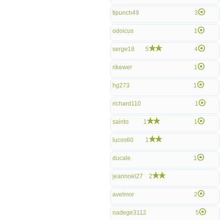
tipunch49
3
odoicus
1
serge18
5
4
rikewer
1
hg273
1
richard110
1
sainto
1
1
lucos60
1
ducale
1
jeannoel27
2
avelmor
2
nadege3112
5