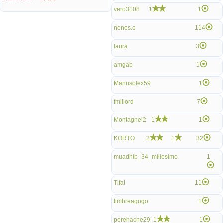
vero3108
1
1
nenes.o
114
laura
3
amgab
1
Manusolex59
1
fmillord
7
Montagnel2
1
1
KORTO
2
1
32
muadhib_34_millesime
1
Tifai
11
timbreagogo
1
perehache29
1
1