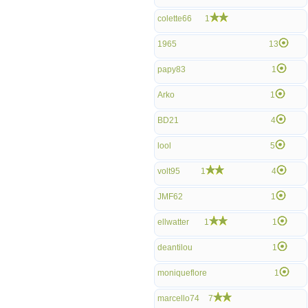
colette66
1
1965
13
papy83
1
Arko
1
BD21
4
lool
5
volt95
1
4
JMF62
1
ellwatter
1
1
deantilou
1
moniqueflore
1
marcello74
7