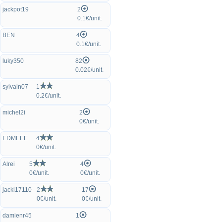
jackpot19
2
0.1€/unit.
BEN
4
0.1€/unit.
luky350
82
0.02€/unit.
sylvain07
1
0.2€/unit.
michel2i
2
0€/unit.
EDMEEE
4
0€/unit.
Alrei
5
4
0€/unit.
0€/unit.
jacki17110
2
17
0€/unit.
0€/unit.
damienr45
1