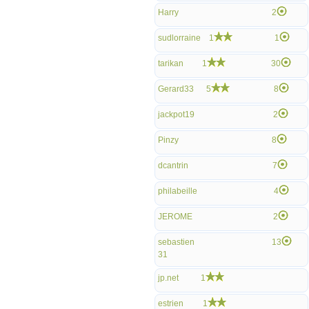
Harry
2
sudlorraine
1
1
tarikan
1
30
Gerard33
5
8
jackpot19
2
Pinzy
8
dcantrin
7
philabeille
4
JEROME
2
sebastien
13
31
jp.net
1
estrien
1