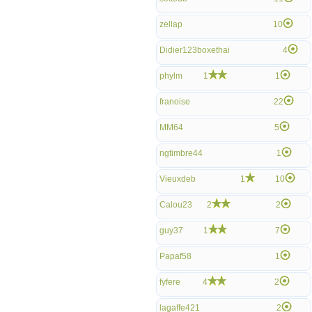
zellap
10
Didier123boxethai
4
phylm
1
1
franoise
22
MM64
5
ngtimbre44
1
Vieuxdeb
1
10
Calou23
2
2
guy37
1
7
Papaf58
1
fyfere
4
2
lagaffe421
2