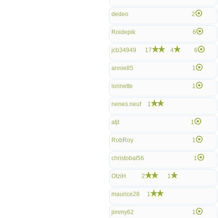
dedeo
2
Roidepik
6
jcb34949
17
4
6
annie85
1
lorinette
1
nenes.neuf
1
atjt
1
RobRoy
1
christobal56
1
OtziH
2
1
maurice28
1
jimmy62
1