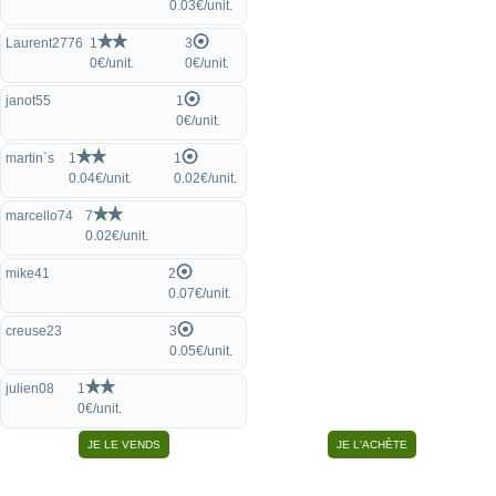
0.03€/unit.
Laurent2776
1
3
0€/unit.
0€/unit.
janot55
1
0€/unit.
martin`s
1
1
0.04€/unit.
0.02€/unit.
marcello74
7
0.02€/unit.
mike41
2
0.07€/unit.
creuse23
3
0.05€/unit.
julien08
1
0€/unit.