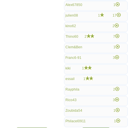
Alex67850
1
julien08
1
17
kino62
2
Thino60
2
7
Clem&Ben
1
Franc6-91
3
kiki
1
essail
1
Rayphila
2
Rico43
3
Zoubida54
1
Philacel0911
1