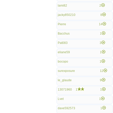
lami82
2
jacky850210
8
Pierre
14
Bacchus
1
Pat083
3
eliane59
1
bocopo
1
surexposure
12
le_glaude
9
13071960
1
1
Lvet
1
dave592573
1