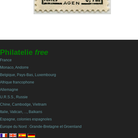
Philatelie
free
France
Monaco, Andorre
Belgique, Pays-Bas, Luxembourg
Afrique francophone
Allemagne
U.R.S.S., Russie
Chine, Cambodge, Vietnam
Italie, Vatican, ..., Balkans
Espagne, colonies espagnoles
Europe du Nord : Grande-Bretagne et Groenland