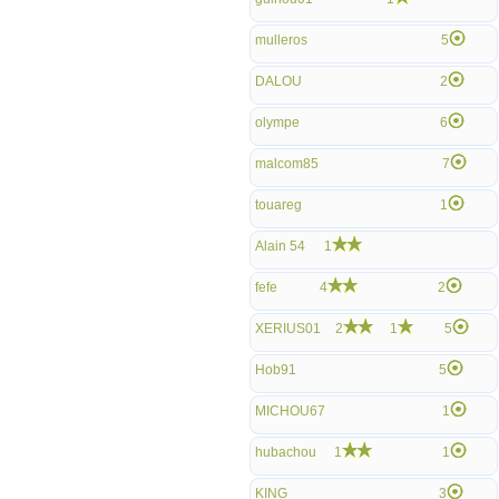
mulleros
5
DALOU
2
olympe
6
malcom85
7
touareg
1
Alain 54
1
fefe
4
2
XERIUS01
2
1
5
Hob91
5
MICHOU67
1
hubachou
1
1
KING
3