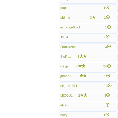
papa
1
philme
3
1
echange6071
1
JM54
1
FranckAlerini
3
Sjeffray
3
cletjp
6
24
juraphil
5
5
pilgrim1971
10
MICOUL
2
3
etilau
8
boiry
1