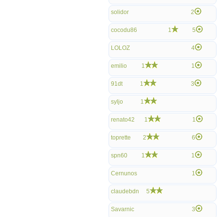
solidor
2
cocodu86
1
5
LOLOZ
4
emilio
1
1
91dt
1
3
syljo
1
renato42
1
1
toprette
2
6
spn60
1
1
Cernunos
1
claudebdn
5
Savarnic
3