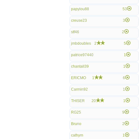
papylou88
53
creuse23
3
stf46
2
jmbdoubles
2
5
patrice97440
1
chantall39
1
ERICMO
1
6
Carmin92
1
THISER
20
1
RG25
9
Bruno
2
cathym
1