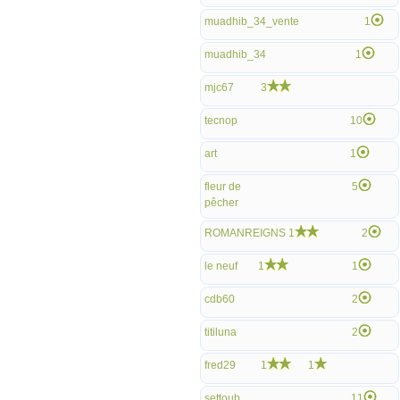
muadhib_34_vente
1
muadhib_34
1
mjc67
3
tecnop
10
art
1
fleur de
5
pêcher
ROMANREIGNS
1
2
le neuf
1
1
cdb60
2
titiluna
2
fred29
1
1
settoub
11