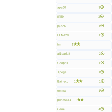
apa60
3
fifi59
3
jojo26
1
LENA29
1
fmr
1
al1parfait
2
Geophil
1
Jipégé
1
Bainecd
1
1
emma
1
pued5414
1
Gene
4