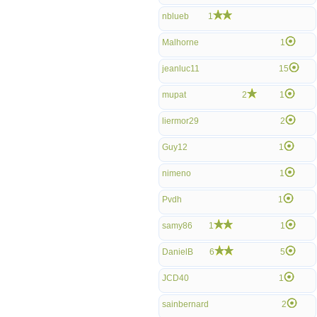
nblueb
1
Malhorne
1
jeanluc11
15
mupat
2
1
liermor29
2
Guy12
1
nimeno
1
Pvdh
1
samy86
1
1
DanielB
6
5
JCD40
1
sainbernard
2