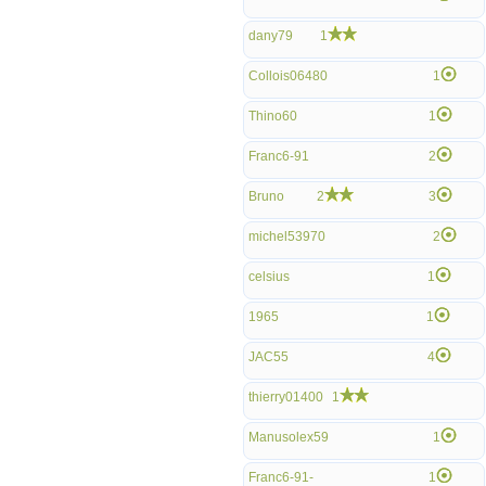
dany79
1
Collois06480
1
Thino60
1
Franc6-91
2
Bruno
2
3
michel53970
2
celsius
1
1965
1
JAC55
4
thierry01400
1
Manusolex59
1
Franc6-91-
1