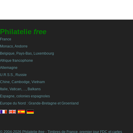
Philatelie
free
France
Monaco, Andorre
Belgique, Pays-Bas, Luxembourg
Afrique francophone
Allemagne
U.R.S.S., Russie
Chine, Cambodge, Vietnam
Italie, Vatican, ..., Balkans
Espagne, colonies espagnoles
Europe du Nord : Grande-Bretagne et Groenland
© 2004-2026 Philatelie
free
- Timbres de France, premier jour FDC et cartes