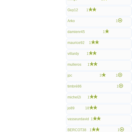
Guy12
1
Arko
1
damienr45
1
maurice92
1
villardy
1
mulleros
1
jpc
3
1
timbré86
1
michel2i
1
jo89
18
vasseurdavid
1
BERCOT38
1
1