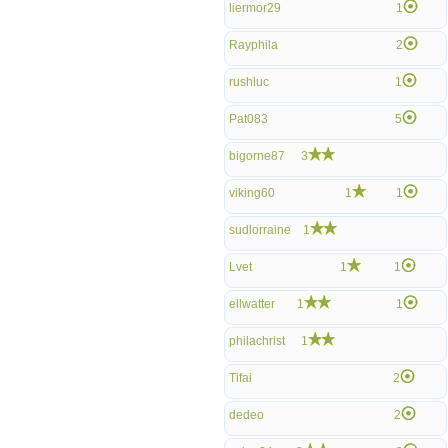
liermor29
1
Rayphila
2
rushluc
1
Pat083
5
bigorne87
3
viking60
1
1
sudlorraine
1
Lvet
1
1
ellwatter
1
1
philachrist
1
Tifai
2
dedeo
2