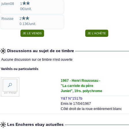
julien08
1
0€/unit.
Rousse
2
0.13€/unit.
Discussions au sujet de ce timbre
Aucune discussion sur ce timbre n'est ouverte
Variétés ou particularités
1967 - Henri Rousseau -
"La carriole du père
Juniet", 1frs. polychrome
Y&T N°1517b
Emis le 17/04/1967
Côté droit de la roue entièrement blanc
Les Encheres ebay actuelles