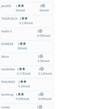
janot55
1
1
0€/unit.
0€/unit.
TIGERJACK
2
0.13€/unit.
martin`s
1
0.05€/unit.
EDMEEE
2
0€/unit.
dbrun
1
0.5€/unit.
vieutimbre
1
1
0.17€/unit.
0.12€/unit.
RAKAM33
2
0.1€/unit.
leomicog
1
1
0.05€/unit.
0.05€/unit.
cookie
1