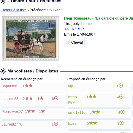
- Timbre 1 sur 1 références
Retour à la liste
› Précédent
› Suivant
Henri Rousseau - "La carriole du père Ju
1frs., polychrome
Y&T N°1517
Emis le 17/04/1967
Cheval
Mancolistes / Dispolistes
Recherché en échange par
Proposé en échange par
Bapaume
1
atjt
1
lchab
1
4
malcom85
2
1
8
(WM)
Pierreyves07
1
1
jacki17110
5
4
titus2h
5
3
Laurent2776
1