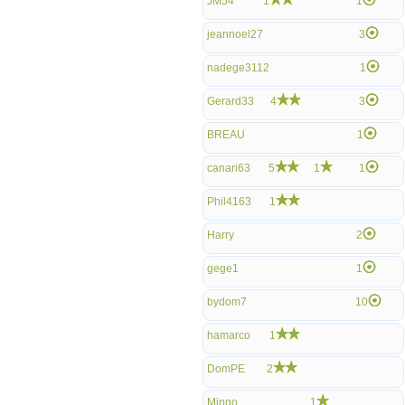
JM54
1
1
jeannoel27
3
nadege3112
1
Gerard33
4
3
BREAU
1
canari63
5
1
1
Phil4163
1
Harry
2
gege1
1
bydom7
10
hamarco
1
DomPE
2
Mingo
1