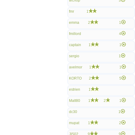
tecnop
3
fmr
1
emma
2
1
fmillord
4
captain
1
1
sergio
1
avelmor
1
1
KORTO
2
5
estrien
1
Malt80
1
2
1
dc30
1
mupat
1
2
JIS02
9
9