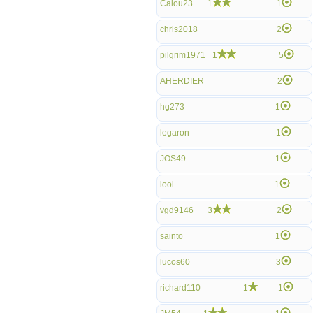
Calou23
1
1
chris2018
2
pilgrim1971
1
5
AHERDIER
2
hg273
1
legaron
1
JOS49
1
lool
1
vgd9146
3
2
sainto
1
lucos60
3
richard110
1
1