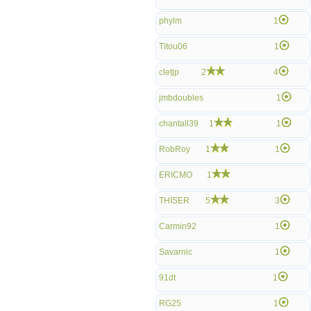
phylm
1
Titou06
1
cletjp
2
4
jmbdoubles
1
chantall39
1
1
RobRoy
1
1
ERICMO
1
THISER
5
3
Carmin92
1
Savarnic
1
91dt
1
RG25
1