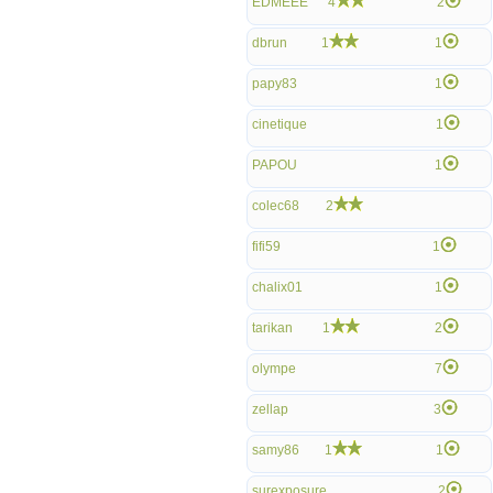
EDMEEE
4
2
dbrun
1
1
papy83
1
cinetique
1
PAPOU
1
colec68
2
fifi59
1
chalix01
1
tarikan
1
2
olympe
7
zellap
3
samy86
1
1
surexposure
2