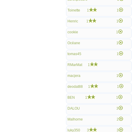
Toinette
1
1
Henric
1
1
cookie
1
Océane
1
tomas45
1
RMarMat
1
macjera
1
deodat88
1
1
BEN
1
1
DALOU
3
Malhorne
2
luky350
3
3