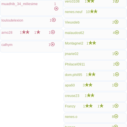
vero3108
1
1
muadhib_34_millesime
1
nenes.neuf
10
louloutelexion
1
Vieuxdeb
2
arno28
1
1
1
malaudos62
4
Montagnel2
1
cathym
1
jmarie02
1
Philacel0911
2
dom.phil95
1
1
apa60
3
1
creuse23
1
Franzy
1
1
1
nenes.o
8