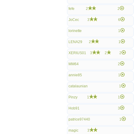
fefe
2
2
JoCec
3
6
lorinette
1
LENA29
2
1
XERIUS01
3
2
2
MM64
2
annie85
1
catalaunian
1
Pinzy
1
1
Hob91
3
patrice97440
1
magic
3