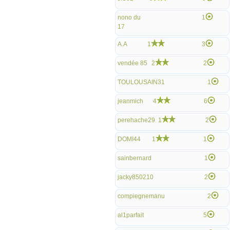
nono du
1
17
A.A
1
3
vendée 85
2
2
TOULOUSAIN31
1
jeanmich
4
6
perehache29
1
2
DOMI44
1
1
sainbernard
1
jacky850210
2
compiegnemanu
2
al1parfait
5