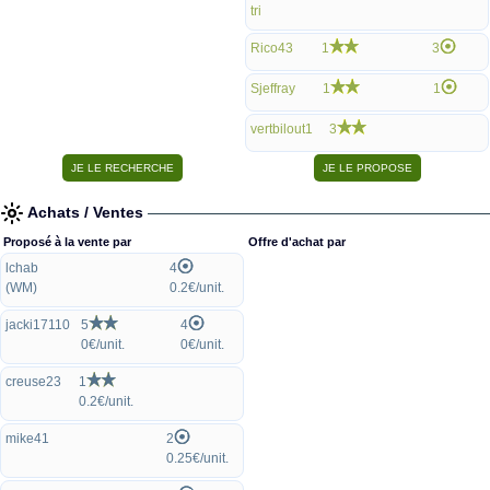
tri
Rico43
1
3
Sjeffray
1
1
vertbilout1
3
Achats / Ventes
Proposé à la vente par
Offre d'achat par
lchab
4
(WM)
0.2€/unit.
jacki17110
5
4
0€/unit.
0€/unit.
creuse23
1
0.2€/unit.
mike41
2
0.25€/unit.