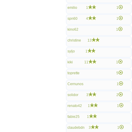
emilio
1
1
spn60
4
1
kino62
1
christine
13
syljo
1
kiki
11
1
toprette
5
Cernunos
1
solidor
3
2
renato42
1
1
fabie25
1
claudebdn
3
1