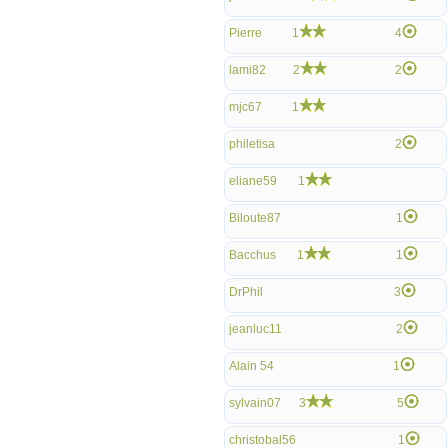
Pierre
1
4
lami82
2
2
mjc67
1
philetisa
2
eliane59
1
Biloute87
1
Bacchus
1
1
DrPhil
3
jeanluc11
2
Alain 54
1
sylvain07
3
5
christobal56
1