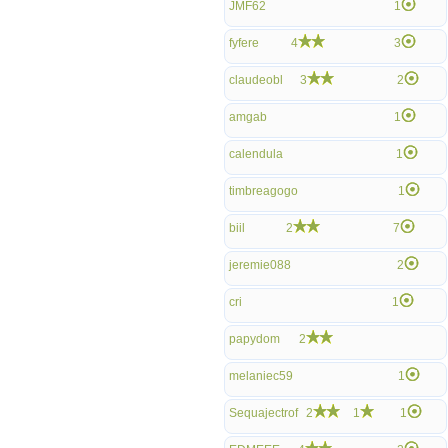
JMF62
1
fyfere
4
3
claudeobl
3
2
amgab
1
calendula
1
timbreagogo
1
biil
2
7
jeremie088
2
cri
1
papydom
2
melaniec59
1
Sequajectrof
2
1
1