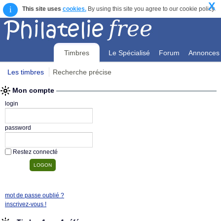
X
i
This site uses
cookies.
By using this site you agree to our cookie policy.
Timbres
Le Spécialisé
Forum
Annonces
Les timbres
Recherche précise
Mon compte
Mon compte
login
password
Restez connecté
mot de passe oublié ?
inscrivez-vous !