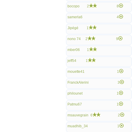
bocopo
2
8
samerla6
4
Jipégé
1
nono 74
2
9
mber06
1
jeff54
1
mouette41
1
FranckAlerini
3
philounet
1
Patmu67
1
msauvegrain
6
2
muadhib_34
1