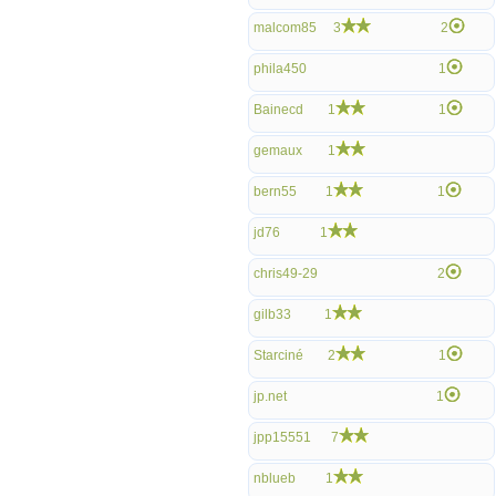
malcom85
3
2
phila450
1
Bainecd
1
1
gemaux
1
bern55
1
1
jd76
1
chris49-29
2
gilb33
1
Starciné
2
1
jp.net
1
jpp15551
7
nblueb
1