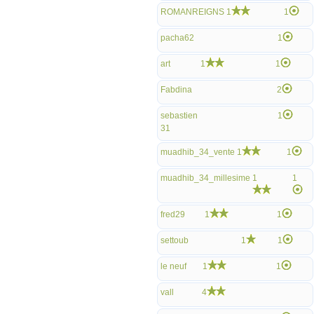
ROMANREIGNS
1
1
pacha62
1
art
1
1
Fabdina
2
sebastien
1
31
muadhib_34_vente
1
1
muadhib_34_millesime
1
1
fred29
1
1
settoub
1
1
le neuf
1
1
vall
4