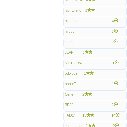
marcello74
4
montblanc
2
mipa38
4
miduc
1
flo03
2
JEAN
1
MICHOU67
1
odoicus
1
nanar7
1
Gene
2
BD21
2
TATAV
15
14
jmberthelot
1
2