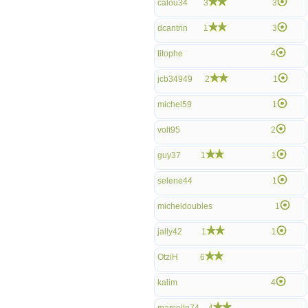
calou34
3
3
dcantrin
1
3
titophe
4
jcb34949
2
1
michel59
1
volt95
2
guy37
1
1
selene44
1
micheldoubles
1
jally42
1
1
OtziH
6
kalim
4