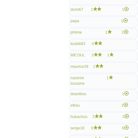
domi67
1
1
papa
1
philme
1
2
toubib83
4
MICOUL
3
1
maurice28
1
nazenie
1
loussine
deantilou
1
etilau
2
hubachou
3
3
serge18
6
6