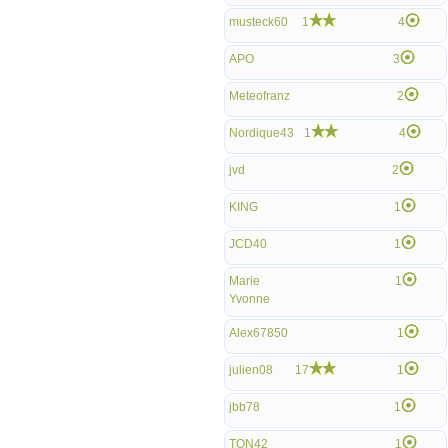
musteck60
1
4
APO
3
Meteofranz
2
Nordique43
1
4
jvd
2
KING
1
JCD40
1
Marie
1
Yvonne
Alex67850
1
julien08
17
1
jbb78
1
TON42
1