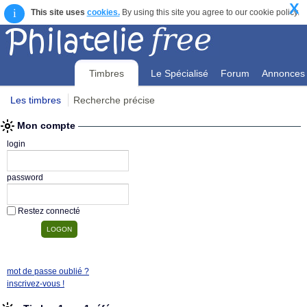
X
i
This site uses
cookies.
By using this site you agree to our cookie policy.
Timbres
Le Spécialisé
Forum
Annonces
Les timbres
Recherche précise
Mon compte
Mon compte
login
password
Restez connecté
mot de passe oublié ?
inscrivez-vous !