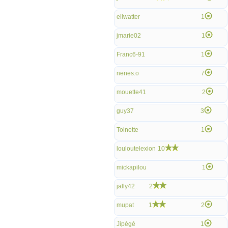
ellwatter
1
jmarie02
1
Franc6-91
1
nenes.o
7
mouette41
2
guy37
3
Toinette
1
louloutelexion
10
mickapilou
1
jally42
2
mupat
1
2
Jipégé
1