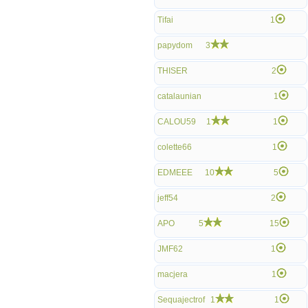
Tifai
1
papydom
3
THISER
2
catalaunian
1
CALOU59
1
1
colette66
1
EDMEEE
10
5
jeff54
2
APO
5
15
JMF62
1
macjera
1
Sequajectrof
1
1