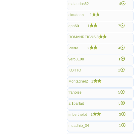
malaudos62
4
claudeobl
1
apa60
1
7
ROMANREIGNS
8
Pierre
2
4
vero3108
1
KORTO
2
Montagnel2
1
franoise
5
al1parfait
5
jmberthelot
1
3
muadhib_34
1