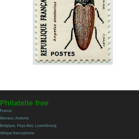
Philatelie
free
France
Monaco, Andorre
Belgique, Pays-Bas, Luxembourg
Afrique francophone