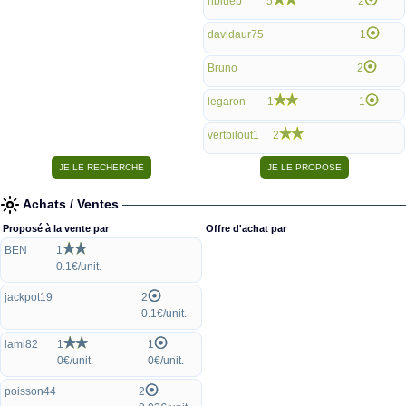
nblueb
5
2
davidaur75
1
Bruno
2
legaron
1
1
vertbilout1
2
Achats / Ventes
Proposé à la vente par
Offre d'achat par
BEN
1
0.1€/unit.
jackpot19
2
0.1€/unit.
lami82
1
1
0€/unit.
0€/unit.
poisson44
2