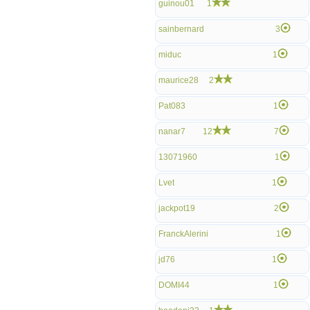
guinou01
1
sainbernard
3
miduc
1
maurice28
2
Pat083
1
nanar7
12
7
13071960
1
Lvet
1
jackpot19
2
FranckAlerini
1
jd76
1
DOMI44
1