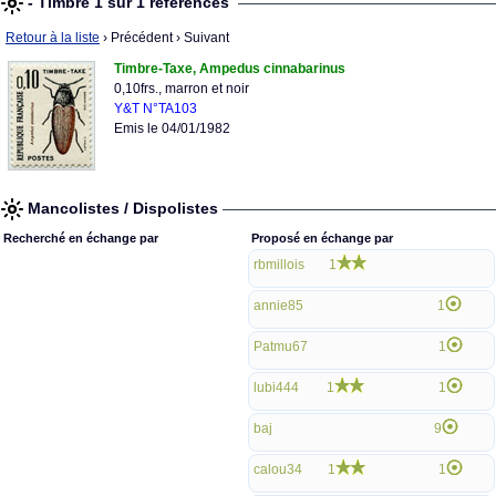
- Timbre 1 sur 1 références
Retour à la liste
› Précédent
› Suivant
Timbre-Taxe, Ampedus cinnabarinus
0,10frs., marron et noir
Y&T N°TA103
Emis le 04/01/1982
Mancolistes / Dispolistes
Recherché en échange par
Proposé en échange par
rbmillois
1
annie85
1
Patmu67
1
lubi444
1
1
baj
9
calou34
1
1