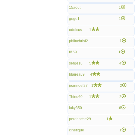
15aout
1
gege1
1
odoicus
1
philachrist2
1
fifi59
1
serge18
5
4
blaireau9
4
jeannoel27
1
2
Thino60
1
2
luky350
6
perehache29
1
cinetique
1