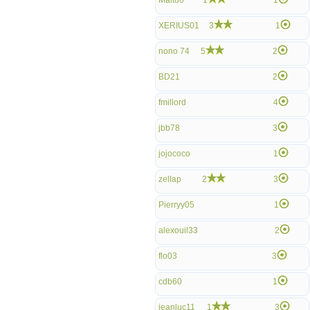
Malt80
1
1
XERIUS01
3
1
nono 74
5
2
BD21
2
fmillord
4
jbb78
3
jojococo
1
zellap
2
3
Pierryy05
1
alexouil33
2
flo03
3
cdb60
1
jeanluc11
1
3