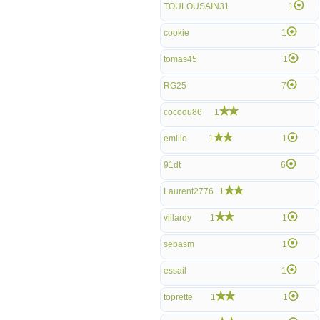
TOULOUSAIN31
1
cookie
1
tomas45
1
RG25
7
cocodu86
1
emilio
1
1
91dt
6
Laurent2776
1
villardy
1
1
sebasm
1
essail
1
toprette
1
1