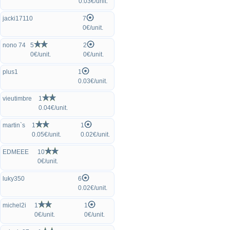
0.03€/unit.
jacki17110
7
0€/unit.
nono 74
5
2
0€/unit.
0€/unit.
plus1
1
0.03€/unit.
vieutimbre
1
0.04€/unit.
martin`s
1
1
0.05€/unit.
0.02€/unit.
EDMEEE
10
0€/unit.
luky350
6
0.02€/unit.
michel2i
1
1
0€/unit.
0€/unit.