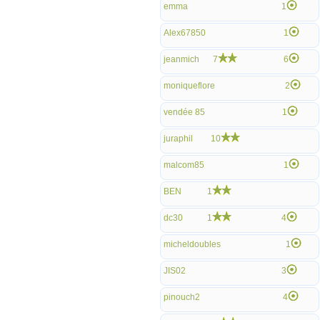
emma
1
Alex67850
1
jeanmich
7
6
moniqueflore
2
vendée 85
1
juraphil
10
malcom85
1
BEN
1
dc30
1
4
micheldoubles
1
JIS02
3
pinouch2
4