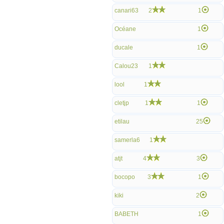
canari63
2
1
Océane
1
ducale
1
Calou23
1
lool
1
cletjp
1
1
etilau
25
samerla6
1
atjt
4
3
bocopo
3
1
kiki
2
BABETH
1