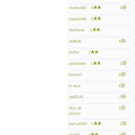
musteck60
4
3
papylou88
9
Malhorne
1
settoub
6
DrPhil
1
pphilatelie
1
1
bydom7
6
le neuf
1
vgd9146
2
fleur de
1
pêcher
dom.phil95
1
1