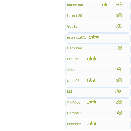
hubachou
1
5
liermor29
6
Guy12
1
pilgrim1971
2
Cernunos
1
lucos60
1
Arko
1
colec68
4
6
LM
1
viking60
1
2
Gerard33
8
fredo666
2