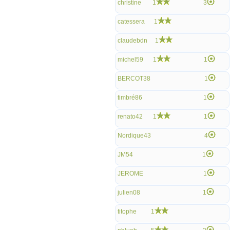
christine
1
3
catessera
1
claudebdn
1
michel59
1
1
BERCOT38
1
timbré86
1
renato42
1
1
Nordique43
4
JM54
1
JEROME
1
julien08
1
titophe
1