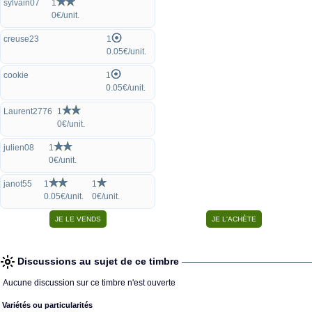
sylvain07
1
0€/unit.
creuse23
1
0.05€/unit.
cookie
1
0.05€/unit.
Laurent2776
1
0€/unit.
julien08
1
0€/unit.
janot55
1
1
0.05€/unit.
0€/unit.
Discussions au sujet de ce timbre
Aucune discussion sur ce timbre n'est ouverte
Variétés ou particularités