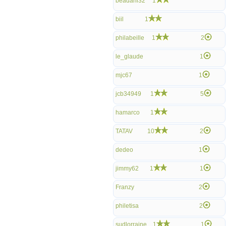
beadani32
1
biil
1
philabeille
1
2
le_glaude
1
mjc67
1
jcb34949
1
5
hamarco
1
TATAV
10
2
dedeo
1
jimmy62
1
1
Franzy
2
philetisa
2
sudlorraine
1
1