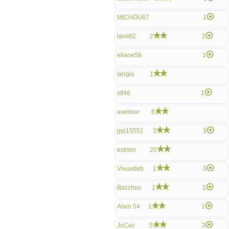
MICHOU67
1
lami82
2
2
eliane59
1
sergio
1
stf46
1
avelmor
6
jpp15551
3
3
estrien
20
Vieuxdeb
1
3
Bacchus
1
1
Alain 54
1
1
JoCec
5
3