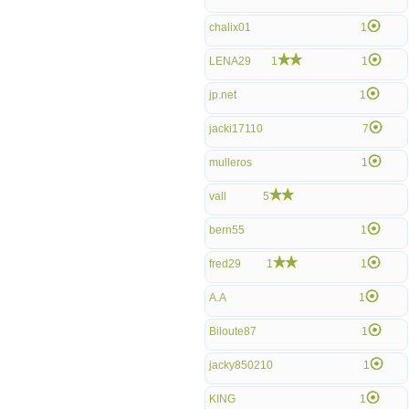
chalix01
1
LENA29
1
1
jp.net
1
jacki17110
7
mulleros
1
vall
5
bern55
1
fred29
1
1
A.A
1
Biloute87
1
jacky850210
1
KING
1