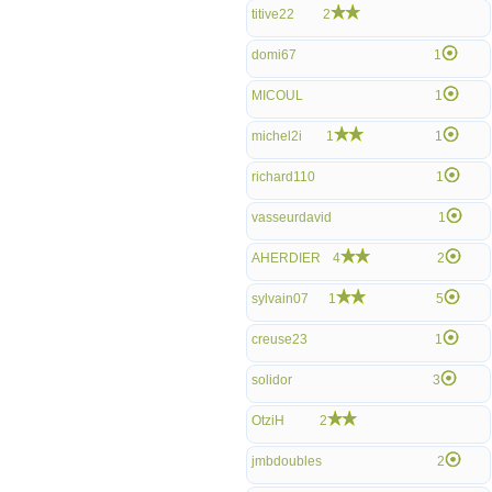
titive22
2
domi67
1
MICOUL
1
michel2i
1
1
richard110
1
vasseurdavid
1
AHERDIER
4
2
sylvain07
1
5
creuse23
1
solidor
3
OtziH
2
jmbdoubles
2