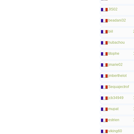
JIS02
beadani32
biil
hubachou
titophe
jmarie02
jmberthelot
Sequajectrof
jcb34949
mupat
estrien
viking60