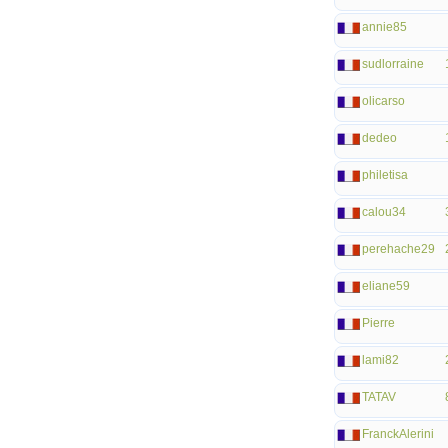
annie85
sudlorraine
olicarso
dedeo
philetisa
calou34
perehache29
eliane59
Pierre
lami82
TATAV
FranckAlerini