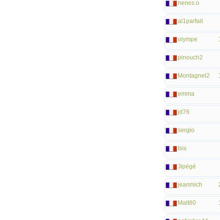
nenes.o
al1parfait
olympe
pinouch2
Montagnel2
emma
jd76
sergio
Isis
Jipégé
jeanmich
Malt80