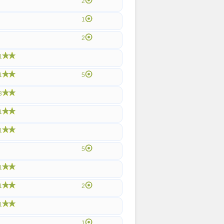
2
1
2
1
1
5
3
1
1
5
1
1
2
1
1