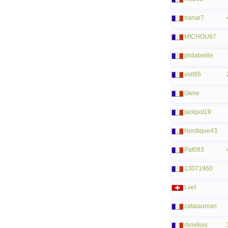
nanar7
MICHOU67
philabeille
volt95
Gene
jackpot19
Nordique43
Pat083
13071960
Lvet
catalaunian
rbmillois