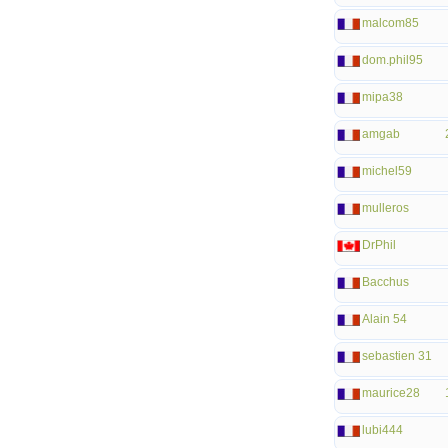
malcom85
dom.phil95
mipa38
amgab
michel59
mulleros
DrPhil
Bacchus
Alain 54
sebastien 31
maurice28
lubi444