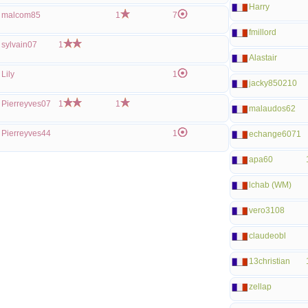
Harry
malcom85
1
7
fmillord
sylvain07
1
Alastair
Lily
1
jacky850210
Pierreyves07
1
1
malaudos62
Pierreyves44
1
echange6071
apa60
lchab (WM)
vero3108
claudeobl
13christian
zellap