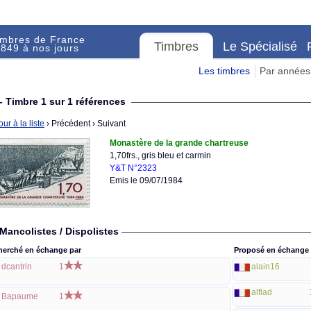
imbres de France
Timbres
Le Spécialisé
849 à nos jours
Les timbres
Par années
- Timbre 1 sur 1 références
ur à la liste
› Précédent
› Suivant
Monastère de la grande chartreuse
1,70frs., gris bleu et carmin
Y&T N°2323
Emis le 09/07/1984
Mancolistes / Dispolistes
herché en échange par
Proposé en échange 
dcantrin
1
alain16
alflad
Bapaume
1