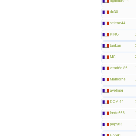
ngtimbre44
dc30
selene44
KING
tarikan
MC
vendée 85
Malhorne
avelmor
DOMI44
fredo666
papy83
Hob91