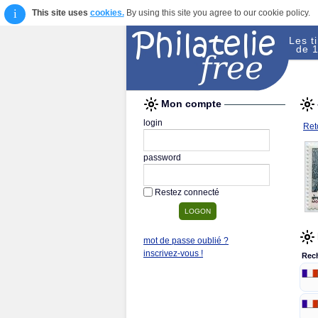
i
This site uses
cookies.
By using this site you agree to our cookie policy.
Les t
de 1
Mon compte
login
Reto
password
Restez connecté
mot de passe oublié ?
inscrivez-vous !
Rec