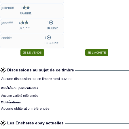
julien08
1
0€/unit.
janot55
4
1
0€/unit.
0€/unit.
cookie
1
0.8€/unit.
Discussions au sujet de ce timbre
Aucune discussion sur ce timbre n'est ouverte
Variétés ou particularités
Aucune variété référencée
Oblitérations
Aucune oblitération référencée
Les Encheres ebay actuelles