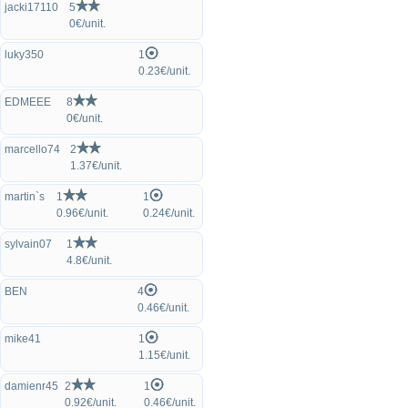
jacki17110
5
0€/unit.
luky350
1
0.23€/unit.
EDMEEE
8
0€/unit.
marcello74
2
1.37€/unit.
martin`s
1
1
0.96€/unit.
0.24€/unit.
sylvain07
1
4.8€/unit.
BEN
4
0.46€/unit.
mike41
1
1.15€/unit.
damienr45
2
1
0.92€/unit.
0.46€/unit.