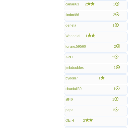
canari63
2
1
timbré86
2
genela
1
Wadodidi
1
loryne.59560
2
APO
5
jmbdoubles
1
bydom7
1
chantall39
1
stf46
1
papa
1
OtziH
2