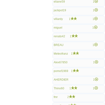
eliane59
1
jackpot19
1
villardy
1
1
miguel
1
renato42
1
BREAU
1
Meteofranz
1
Alex67850
1
pomof1969
1
AHERDIER
1
Thino60
1
1
fmr
2