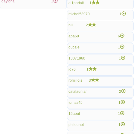
daytona
1
al1parfait
1
michel53970
1
biil
2
apa60
6
ducale
1
13071960
1
jd76
1
rbmillois
3
catalaunian
2
tomas45
1
15aout
1
philounet
1