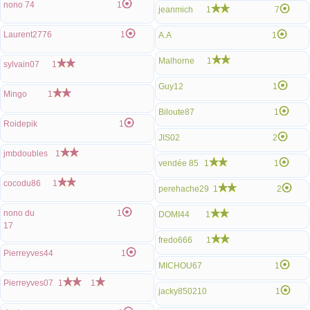
nono 74
1
jeanmich
1
7
Laurent2776
1
A.A
1
Malhorne
1
sylvain07
1
Guy12
1
Mingo
1
Biloute87
1
Roidepik
1
JIS02
2
jmbdoubles
1
vendée 85
1
1
cocodu86
1
perehache29
1
2
nono du
1
DOMI44
1
17
fredo666
1
Pierreyves44
1
MICHOU67
1
Pierreyves07
1
1
jacky850210
1