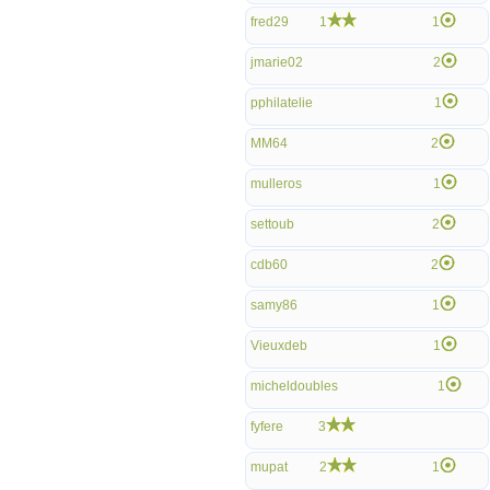
fred29
1
1
jmarie02
2
pphilatelie
1
MM64
2
mulleros
1
settoub
2
cdb60
2
samy86
1
Vieuxdeb
1
micheldoubles
1
fyfere
3
mupat
2
1