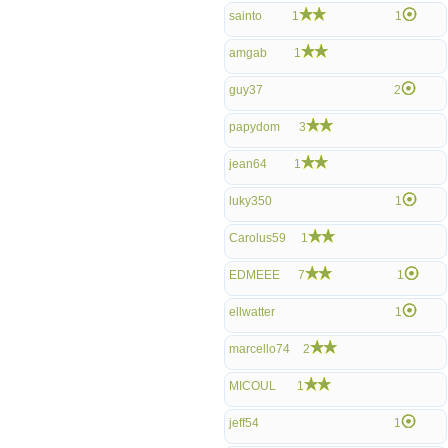
sainto
1
1
amgab
1
guy37
2
papydom
3
jean64
1
luky350
1
Carolus59
1
EDMEEE
7
1
ellwatter
1
marcello74
2
MICOUL
1
jeff54
1