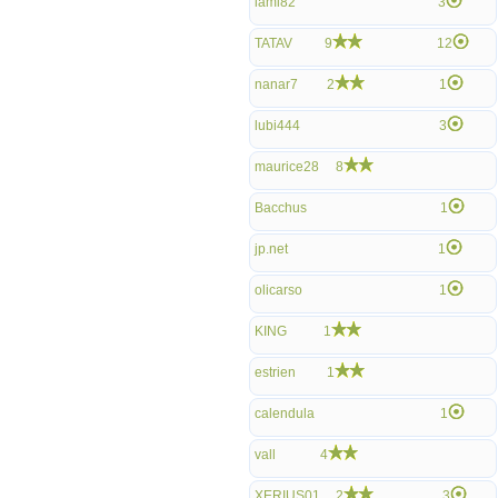
lami82
3
TATAV
9
12
nanar7
2
1
lubi444
3
maurice28
8
Bacchus
1
jp.net
1
olicarso
1
KING
1
estrien
1
calendula
1
vall
4
XERIUS01
2
3