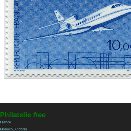
Philatelie
free
France
Monaco, Andorre