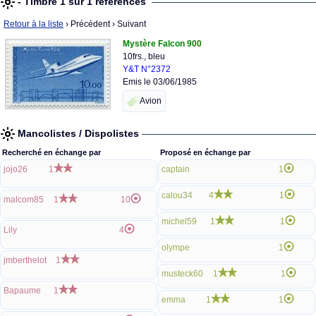
- Timbre 1 sur 1 références
Retour à la liste
› Précédent
› Suivant
Mystère Falcon 900
10frs., bleu
Y&T N°2372
Emis le 03/06/1985
Avion
Mancolistes / Dispolistes
Recherché en échange par
Proposé en échange par
jojo26
1
captain
1
calou34
4
1
malcom85
1
10
michel59
1
1
Lily
4
olympe
1
jmberthelot
1
musteck60
1
1
Bapaume
1
emma
1
1