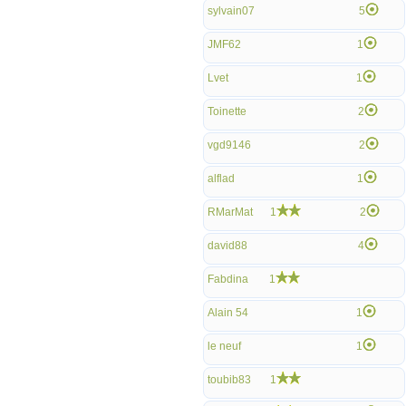
sylvain07
5
JMF62
1
Lvet
1
Toinette
2
vgd9146
2
alflad
1
RMarMat
1
2
david88
4
Fabdina
1
Alain 54
1
le neuf
1
toubib83
1