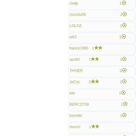
cletjp
1
cocodu86
2
LOLOZ
1
al62
1
france7890
1
spn60
1
1
THISER
2
JoCec
3
2
kiki
1
BERCOT38
1
toprette
1
Henric
1