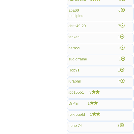
apa60
6
multiples
chris49-29
7
tarikan
1
bern55
1
sudlorraine
1
Hob91
1
juraphil
7
jpp15551
3
DrPhil
1
roikrogold
1
nono 74
3