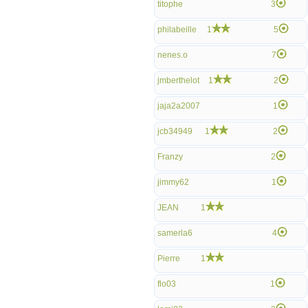
titophe
3
philabeille
1
5
nenes.o
7
jmberthelot
1
2
jaja2a2007
1
jcb34949
1
2
Franzy
2
jimmy62
1
JEAN
1
samerla6
4
Pierre
1
flo03
1