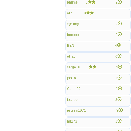
philme
1
2
atjt
3
Sjeffray
2
bocopo
2
BEN
4
etilau
6
serge18
3
4
jbb78
1
Calou23
1
tecnop
3
pilgrim1971
3
hg273
1