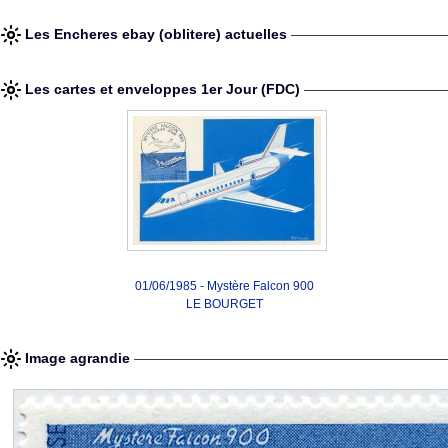
Les Encheres ebay (oblitere) actuelles
Les cartes et enveloppes 1er Jour (FDC)
01/06/1985 - Mystère Falcon 900
LE BOURGET
Image agrandie