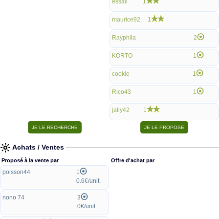
essail
1
maurice92
1
Rayphila
2
KORTO
1
cookie
1
Rico43
1
jally42
1
Achats / Ventes
Proposé à la vente par
Offre d'achat par
poisson44
1
0.6€/unit.
nono 74
3
0€/unit.