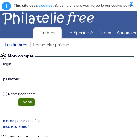
X
i
This site uses
cookies.
By using this site you agree to our cookie policy.
Timbres
Le Spécialisé
Forum
Annonces
Les timbres
Recherche précise
Mon compte
Mon compte
login
password
Restez connecté
mot de passe oublié ?
inscrivez-vous !