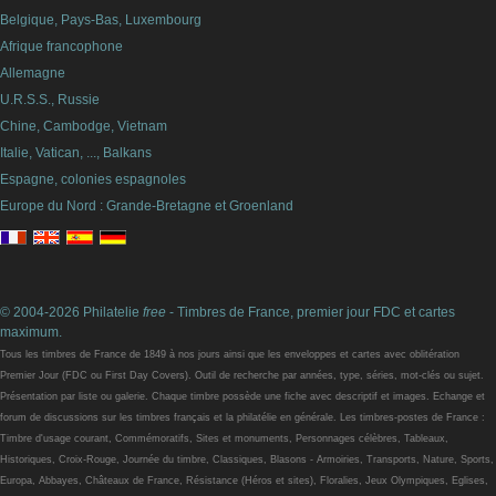
Belgique, Pays-Bas, Luxembourg
Afrique francophone
Allemagne
U.R.S.S., Russie
Chine, Cambodge, Vietnam
Italie, Vatican, ..., Balkans
Espagne, colonies espagnoles
Europe du Nord : Grande-Bretagne et Groenland
© 2004-2026 Philatelie
free
- Timbres de France, premier jour FDC et cartes
maximum.
Tous les timbres de France de 1849 à nos jours ainsi que les enveloppes et cartes avec oblitération
Premier Jour (FDC ou First Day Covers). Outil de recherche par années, type, séries, mot-clés ou sujet.
Présentation par liste ou galerie. Chaque timbre possède une fiche avec descriptif et images. Echange et
forum de discussions sur les timbres français et la philatélie en générale. Les timbres-postes de France :
Timbre d'usage courant, Commémoratifs, Sites et monuments, Personnages célèbres, Tableaux,
Historiques, Croix-Rouge, Journée du timbre, Classiques, Blasons - Armoiries, Transports, Nature, Sports,
Europa, Abbayes, Châteaux de France, Résistance (Héros et sites), Floralies, Jeux Olympiques, Eglises,