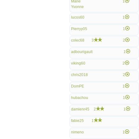
Marie
1
Yvonne
lucos60
1
Pierryy05
1
colec68
3
2
adbourigault
1
viking60
2
chris2018
2
DomPE
1
hubachou
1
damienr45
2
1
fabie25
1
nimeno
1