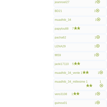
jeannoel27
2
BD21
1
muadhib_34
1
papylou88
7
pacha62
1
LENA29
1
fifi59
1
jacki17110
5
muadhib_34_vente
1
1
muadhib_34_millesime
1
1
vero3108
1
1
guinou01
1