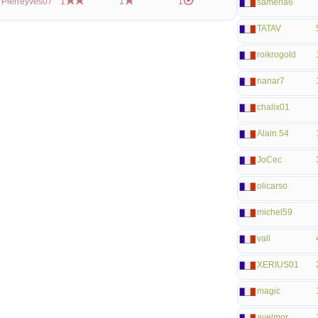
Pierreyves07
1
1
1
samerla6
TATAV
roikrogold
nanar7
chalix01
Alain 54
JoCec
olicarso
michel59
vall
XERIUS01
magic
avelmor