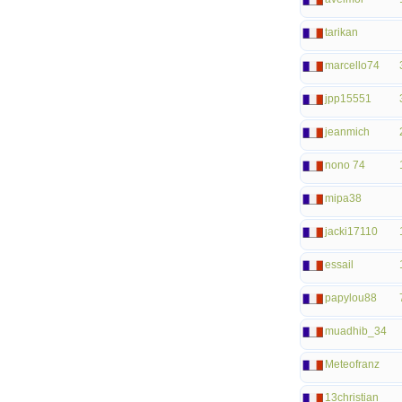
tarikan
marcello74
jpp15551
jeanmich
nono 74
mipa38
jacki17110
essail
papylou88
muadhib_34
Meteofranz
13christian