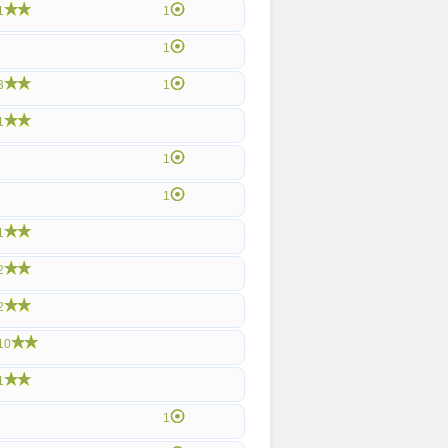
1
1
1
3
1
1
1
1
1
2
2
10
1
1