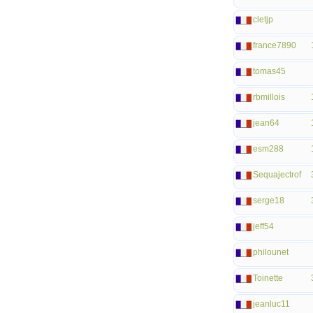
cletjp
france7890
tomas45
rbmillois
jean64
esm288
Sequajectrof
serge18
jeff54
philounet
Toinette
jeanluc11