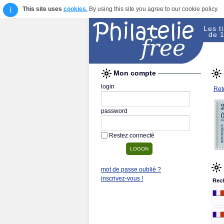
i
This site uses
cookies.
By using this site you agree to our cookie policy.
Les t
de 1
Mon compte
login
Reto
password
Restez connecté
mot de passe oublié ?
inscrivez-vous !
Rec