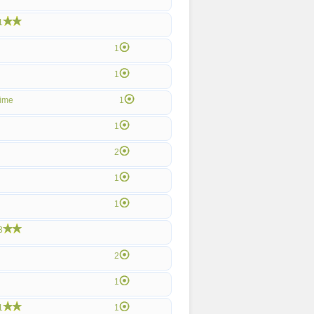
1
1
1
ime
1
1
2
1
1
3
2
1
1
1