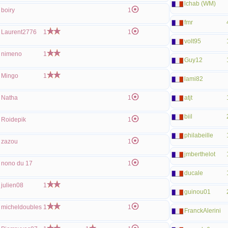
lchab (WM)
boiry
1
fmr
Laurent2776
1
1
volt95
nimeno
1
Guy12
Mingo
1
lami82
Natha
1
atjt
biil
Roidepik
1
philabeille
zazou
1
jmberthelot
nono du 17
1
ducale
julien08
1
guinou01
micheldoubles
1
1
FranckAlerini