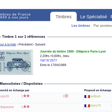
imbres de France
Timbres
Le Spécialisé
849 à nos jours
Les timbres
Par années
- Timbre 1 sur 1 références
ur à la liste
› Précédent
› Suivant
Journée du timbre 1989 - Diligence Paris-Lyon
2,20frs.+0,60frs., bleu
Y&T N°2577
Emis le 17/04/1989
Mancolistes / Dispolistes
herché en échange par
Proposé en échange 
jojo26
1
1
settoub
dany79
Bapaume
1