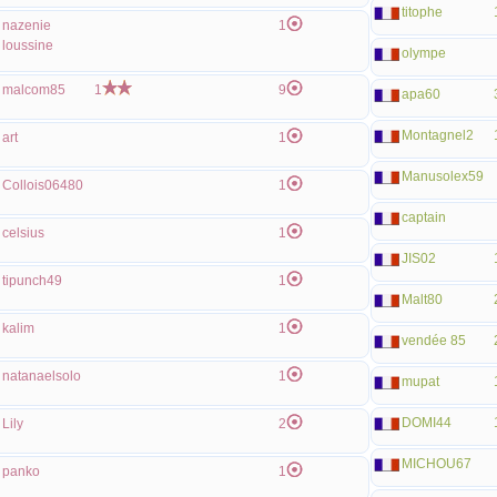
titophe
nazenie
1
loussine
olympe
malcom85
1
9
apa60
Montagnel2
art
1
Manusolex59
Collois06480
1
captain
celsius
1
JIS02
tipunch49
1
Malt80
kalim
1
vendée 85
natanaelsolo
1
mupat
DOMI44
Lily
2
MICHOU67
panko
1