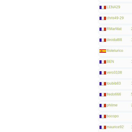
LENA29
chris49-29
RMarMat
deodat88
filotelurico
BEN
vero3108
toubib83
fredo666
philme
bocopo
maurice92