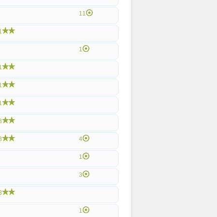
11
1
1
1
1
1
3
3
4
1
3
3
1