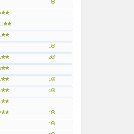
1
4
11
1
1
1
2
2
1
1
1
1
1
2
1
1