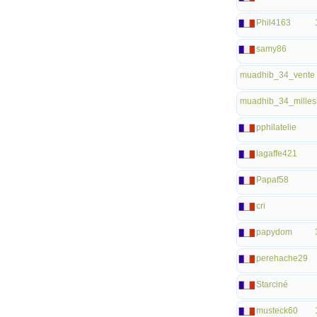
Phil4163
samy86
muadhib_34_vente
muadhib_34_milles
pphilatelie
lagaffe421
Papaf58
cri
papydom
perehache29
Starciné
musteck60