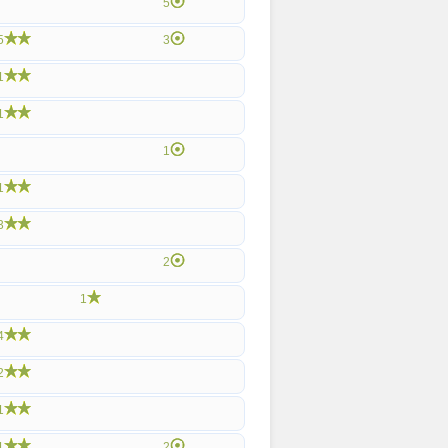
5
5
3
1
1
1
1
3
2
1
4
2
1
1
2