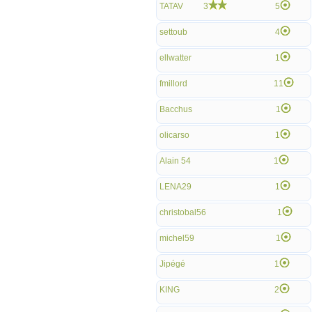
TATAV
3
5
settoub
4
ellwatter
1
fmillord
11
Bacchus
1
olicarso
1
Alain 54
1
LENA29
1
christobal56
1
michel59
1
Jipégé
1
KING
2