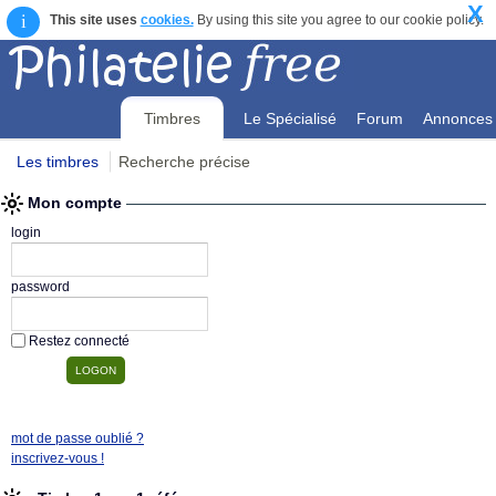
X
i
This site uses
cookies.
By using this site you agree to our cookie policy.
Timbres
Le Spécialisé
Forum
Annonces
Les timbres
Recherche précise
Mon compte
Mon compte
login
password
Restez connecté
mot de passe oublié ?
inscrivez-vous !