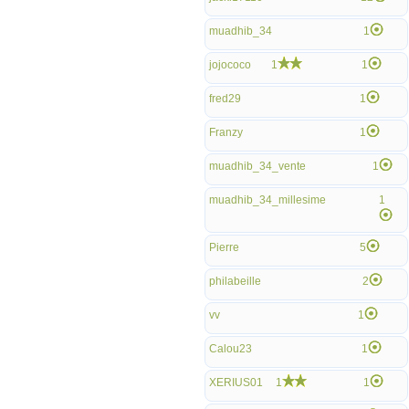
muadhib_34
1
jojococo
1
1
fred29
1
Franzy
1
muadhib_34_vente
1
muadhib_34_millesime
1
Pierre
5
philabeille
2
vv
1
Calou23
1
XERIUS01
1
1