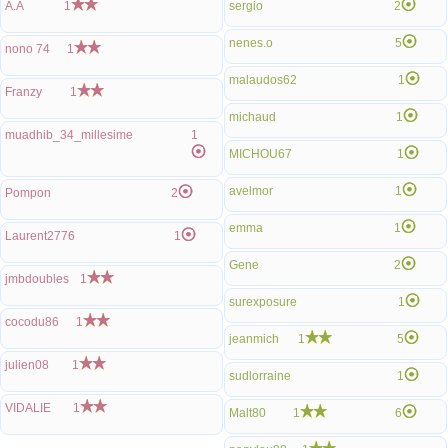
A.A
1
sergio
2
nenes.o
5
nono 74
1
malaudos62
1
Franzy
1
michaud
1
muadhib_34_millesime
1
MICHOU67
1
avelmor
1
Pompon
2
emma
1
Laurent2776
1
Gene
2
jmbdoubles
1
surexposure
1
cocodu86
1
jeanmich
1
5
julien08
1
sudlorraine
1
VIDALIE
1
Malt80
1
6