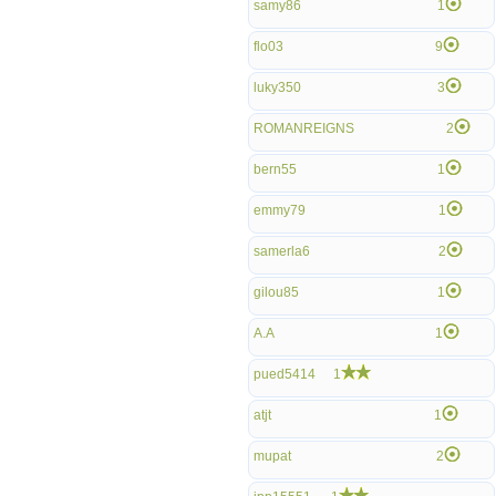
samy86
1
flo03
9
luky350
3
ROMANREIGNS
2
bern55
1
emmy79
1
samerla6
2
gilou85
1
A.A
1
pued5414
1
atjt
1
mupat
2