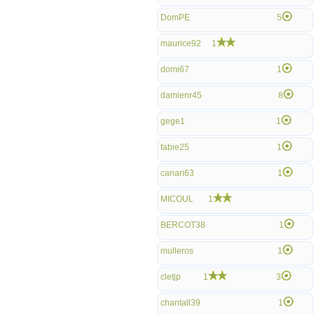
DomPE
5
maurice92
1
domi67
1
damienr45
8
gege1
1
fabie25
1
canari63
1
MICOUL
1
BERCOT38
1
mulleros
1
cletjp
1
3
chantall39
1