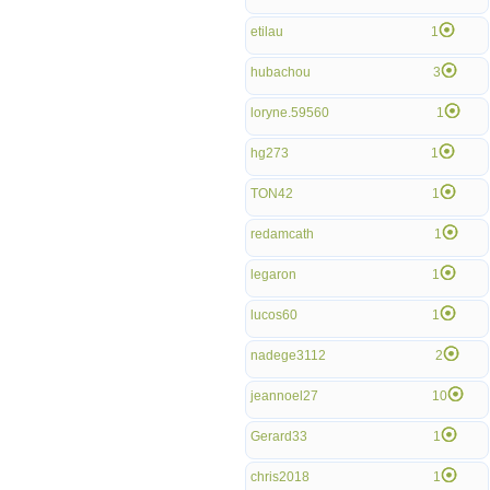
etilau
1
hubachou
3
loryne.59560
1
hg273
1
TON42
1
redamcath
1
legaron
1
lucos60
1
nadege3112
2
jeannoel27
10
Gerard33
1
chris2018
1