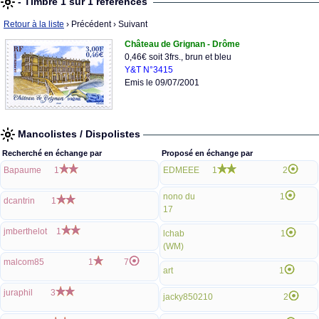
- Timbre 1 sur 1 références
Retour à la liste
› Précédent
› Suivant
Château de Grignan - Drôme
0,46€ soit 3frs., brun et bleu
Y&T N°3415
Emis le 09/07/2001
Mancolistes / Dispolistes
Recherché en échange par
Proposé en échange par
Bapaume
1
EDMEEE
1
2
nono du
1
dcantrin
1
17
jmberthelot
1
lchab
1
(WM)
malcom85
1
7
art
1
juraphil
3
jacky850210
2