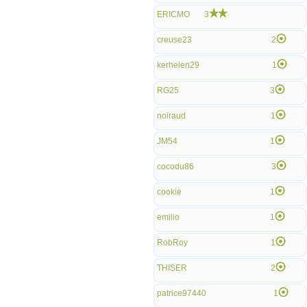
ERICMO
3
creuse23
2
kerhelen29
1
RG25
3
noiraud
1
JM54
1
cocodu86
3
cookie
1
emilio
1
RobRoy
1
THISER
2
patrice97440
1