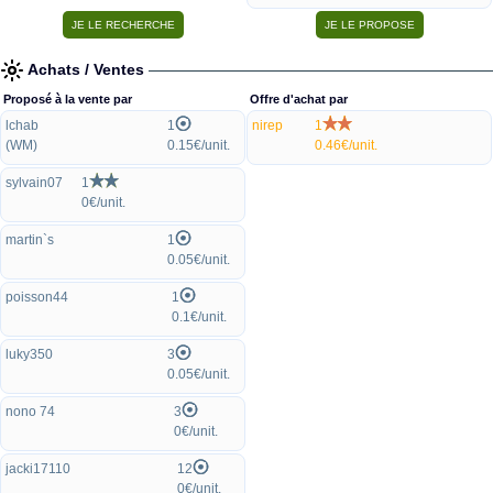
Achats / Ventes
Proposé à la vente par
Offre d'achat par
lchab
1
nirep
1
(WM)
0.15€/unit.
0.46€/unit.
sylvain07
1
0€/unit.
martin`s
1
0.05€/unit.
poisson44
1
0.1€/unit.
luky350
3
0.05€/unit.
nono 74
3
0€/unit.
jacki17110
12
0€/unit.