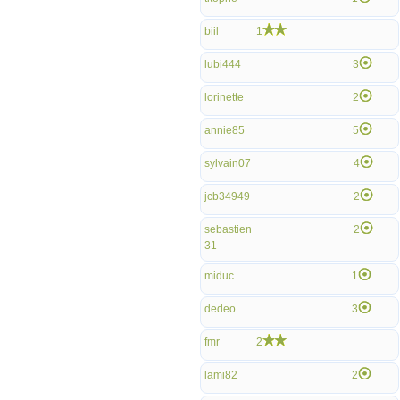
biil
1
lubi444
3
lorinette
2
annie85
5
sylvain07
4
jcb34949
2
sebastien
2
31
miduc
1
dedeo
3
fmr
2
lami82
2