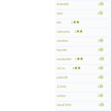
timbré86
1
syljo
1
kiki
1
catessera
1
christine
3
toprette
2
musteck60
1
3
JoCec
4
3
julien08
3
JCD40
1
solidor
1
Alex67850
1