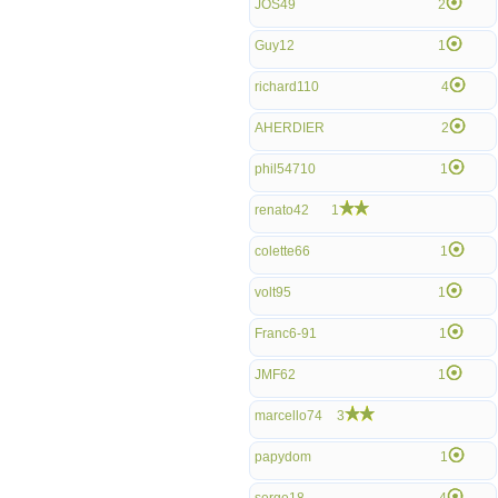
JOS49
2
Guy12
1
richard110
4
AHERDIER
2
phil54710
1
renato42
1
colette66
1
volt95
1
Franc6-91
1
JMF62
1
marcello74
3
papydom
1