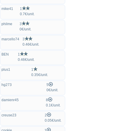
mike41
1
0.7€/unit.
philme
3
0€/unit.
marcello74
3
0.46€/unit.
BEN
1
0.46€/unit.
plus1
1
0.35€/unit.
hg273
5
0€/unit.
damienr45
8
0.1€/unit.
creuse23
2
0.05€/unit.
cookie
1