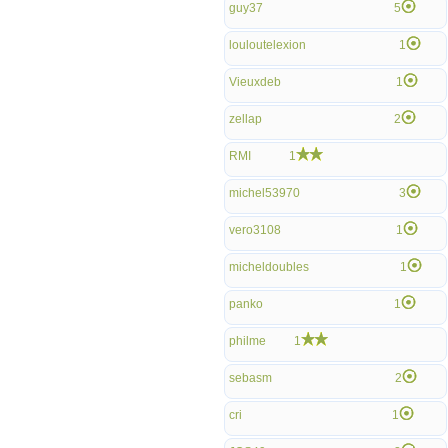
guy37
5
louloutelexion
1
Vieuxdeb
1
zellap
2
RMI
1
michel53970
3
vero3108
1
micheldoubles
1
panko
1
philme
1
sebasm
2
cri
1