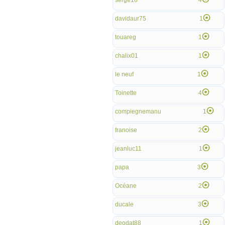
serge18
4
davidaur75
1
touareg
1
chalix01
1
le neuf
1
Toinette
4
compiegnemanu
1
franoise
2
jeanluc11
1
papa
3
Océane
2
ducale
3
deodat88
1