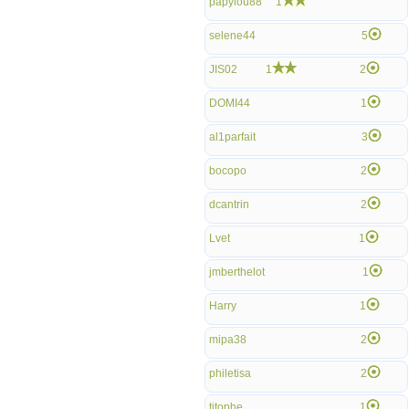
papylou88
1
selene44
5
JIS02
1
2
DOMI44
1
al1parfait
3
bocopo
2
dcantrin
2
Lvet
1
jmberthelot
1
Harry
1
mipa38
2
philetisa
2
titophe
1