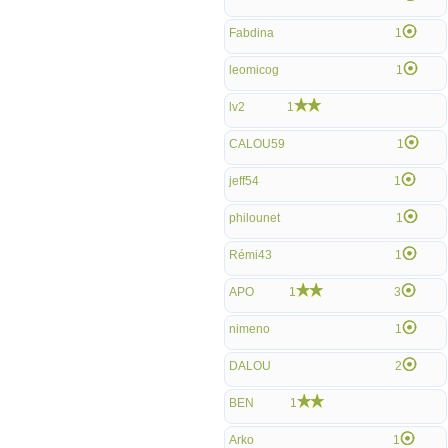
Fabdina
1
leomicog
1
lv2
1
CALOU59
1
jeff54
1
philounet
1
Rémi43
1
APO
1
3
nimeno
1
DALOU
2
BEN
1
Arko
1