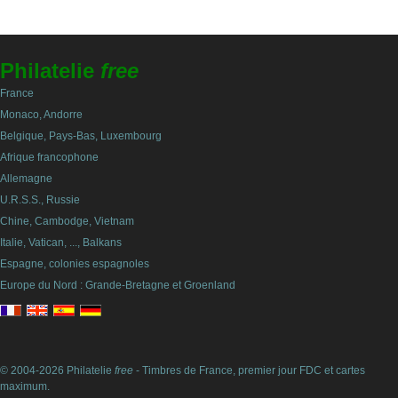
Philatelie
free
France
Monaco, Andorre
Belgique, Pays-Bas, Luxembourg
Afrique francophone
Allemagne
U.R.S.S., Russie
Chine, Cambodge, Vietnam
Italie, Vatican, ..., Balkans
Espagne, colonies espagnoles
Europe du Nord : Grande-Bretagne et Groenland
© 2004-2026 Philatelie
free
- Timbres de France, premier jour FDC et cartes
maximum.