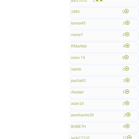
jpp15551
1
1965
1
tomas45
2
nanar7
2
RMarMat
4
nono 74
3
sainto
1
pacha62
1
Alastair
1
alain16
2
perehache29
2
BABETH
4
jacki17110
12