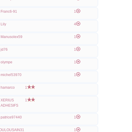
Franc6-91
1
Lily
4
Manusolex59
1
jd76
1
olympe
1
michel53970
1
hamarco
1
XERIUS
1
ADHESIFS
patrice97440
1
OULOUSAIN31
1