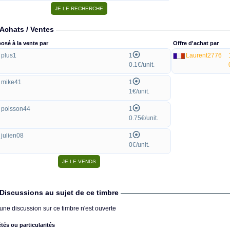
Achats / Ventes
osé à la vente par
Offre d'achat par
plus1
1
Laurent2776
0.1€/unit.
mike41
1
1€/unit.
poisson44
1
0.75€/unit.
julien08
1
0€/unit.
Discussions au sujet de ce timbre
une discussion sur ce timbre n'est ouverte
étés ou particularités