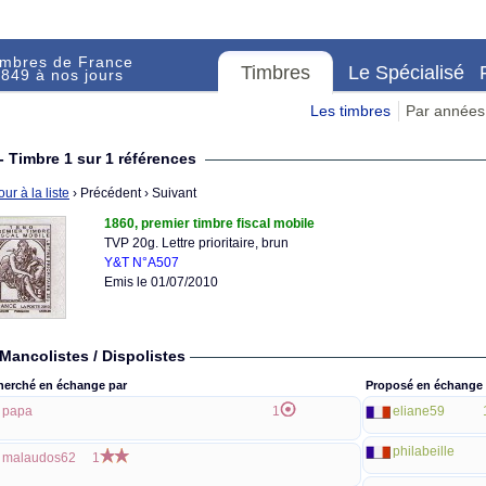
imbres de France
Timbres
Le Spécialisé
849 à nos jours
Les timbres
Par années
- Timbre 1 sur 1 références
ur à la liste
› Précédent
› Suivant
1860, premier timbre fiscal mobile
TVP 20g. Lettre prioritaire, brun
Y&T N°A507
Emis le 01/07/2010
Mancolistes / Dispolistes
herché en échange par
Proposé en échange 
papa
1
eliane59
philabeille
malaudos62
1