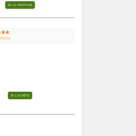
1
0€/unit.