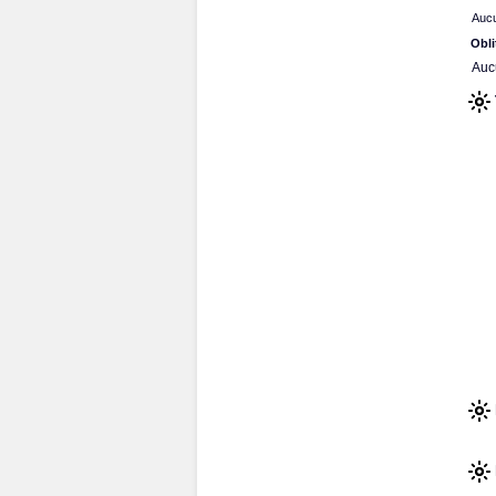
Aucu
Obli
Auc