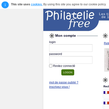
i
This site uses
cookies.
By using this site you agree to our cookie policy.
Les t
de 1
Mon compte
login
Reto
password
Restez connecté
mot de passe oublié ?
Rec
inscrivez-vous !