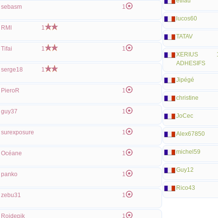
etilau
sebasm
1
lucos60
RMI
1
TATAV
Tifai
1
1
XERIUS
ADHESIFS
serge18
1
Jipégé
PieroR
1
christine
guy37
1
JoCec
surexposure
1
Alex67850
michel59
Océane
1
Guy12
panko
1
Rico43
zebu31
1
Roidepik
1