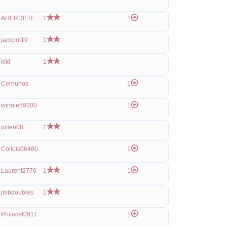
AHERDIER
1
1
jackpot19
1
kiki
1
Cernunos
1
winnie59300
1
julien08
1
Collois06480
1
Laurent2776
1
1
jmbdoubles
1
Philacel0911
1