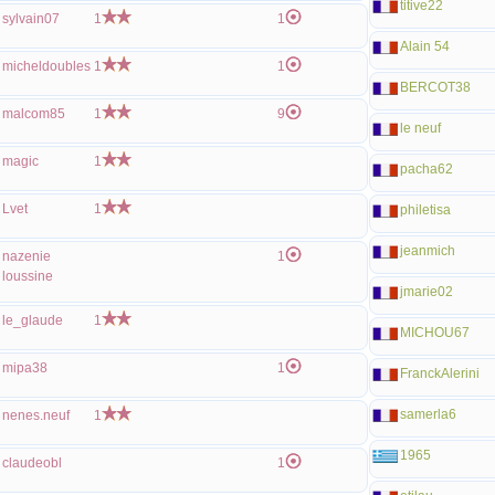
titive22
sylvain07
1
1
Alain 54
micheldoubles
1
1
BERCOT38
malcom85
1
9
le neuf
magic
1
pacha62
Lvet
1
philetisa
jeanmich
nazenie
1
loussine
jmarie02
le_glaude
1
MICHOU67
mipa38
1
FranckAlerini
samerla6
nenes.neuf
1
1965
claudeobl
1