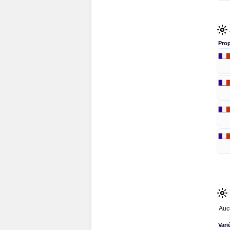
Prop
Auc
Vari