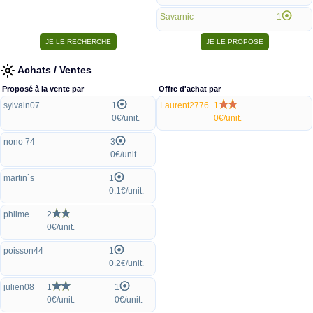
Savarnic
1
Achats / Ventes
Proposé à la vente par
Offre d'achat par
sylvain07
1
Laurent2776
1
0€/unit.
0€/unit.
nono 74
3
0€/unit.
martin`s
1
0.1€/unit.
philme
2
0€/unit.
poisson44
1
0.2€/unit.
julien08
1
1
0€/unit.
0€/unit.