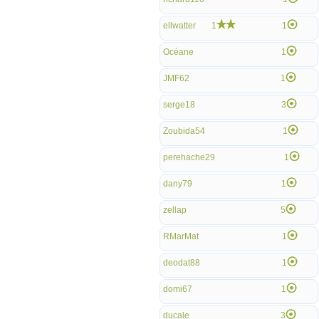
ellwatter
1
1
Océane
1
JMF62
1
serge18
3
Zoubida54
1
perehache29
1
dany79
1
zellap
5
RMarMat
1
deodat88
1
domi67
1
ducale
3