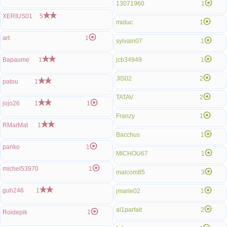
13071960
1
XERIUS01
5
miduc
1
art
1
sylvain07
1
Bapaume
1
jcb34949
1
JIS02
2
patou
1
TATAV
2
jojo26
1
1
Franzy
1
RMarMat
1
Bacchus
1
panko
1
MICHOU67
1
michel53970
1
malcom85
3
guh246
1
jmarie02
1
al1parfait
2
Roidepik
1