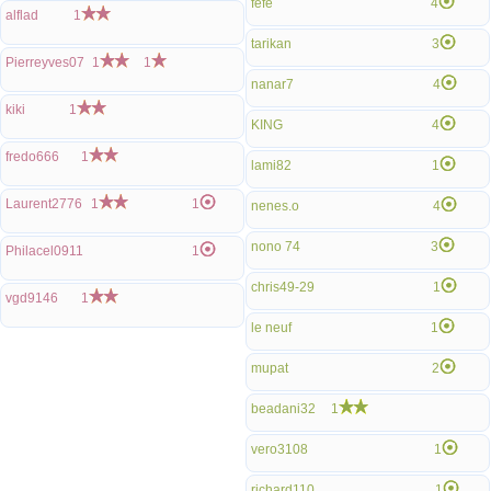
fefe
4
alflad
1
tarikan
3
Pierreyves07
1
1
nanar7
4
kiki
1
KING
4
fredo666
1
lami82
1
Laurent2776
1
1
nenes.o
4
nono 74
3
Philacel0911
1
chris49-29
1
vgd9146
1
le neuf
1
mupat
2
beadani32
1
vero3108
1
richard110
1