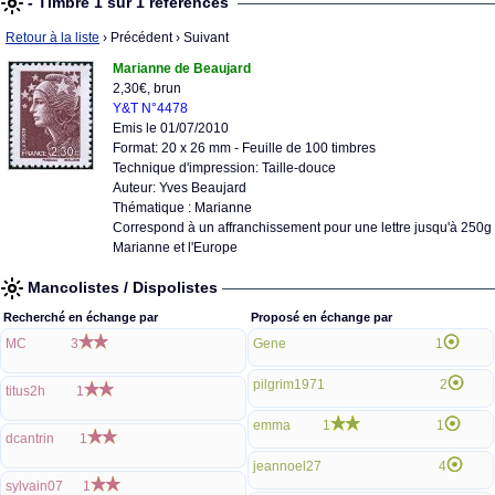
- Timbre 1 sur 1 références
Retour à la liste
› Précédent
› Suivant
Marianne de Beaujard
2,30€, brun
Y&T N°4478
Emis le 01/07/2010
Format: 20 x 26 mm - Feuille de 100 timbres
Technique d'impression: Taille-douce
Auteur: Yves Beaujard
Thématique : Marianne
Correspond à un affranchissement pour une lettre jusqu'à 250g 
Marianne et l'Europe
Mancolistes / Dispolistes
Recherché en échange par
Proposé en échange par
MC
3
Gene
1
pilgrim1971
2
titus2h
1
emma
1
1
dcantrin
1
jeannoel27
4
sylvain07
1