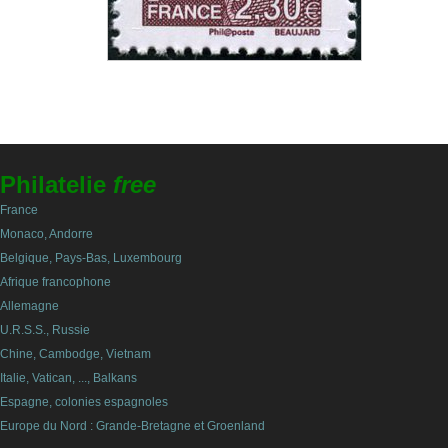
Philatelie
free
France
Monaco, Andorre
Belgique, Pays-Bas, Luxembourg
Afrique francophone
Allemagne
U.R.S.S., Russie
Chine, Cambodge, Vietnam
Italie, Vatican, ..., Balkans
Espagne, colonies espagnoles
Europe du Nord : Grande-Bretagne et Groenland