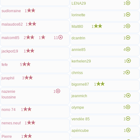
LENA29
1
sudlorraine
1
lorinette
1
malaudos62
1
Malt80
1
2
malcom85
2
1
11
dcantrin
1
annie85
4
jackpot19
1
kerhelen29
1
fefe
5
chrriss
2
juraphil
3
bigorne87
1
nazenie
1
jeanmich
2
loussine
olympe
5
nono 74
1
vendée 85
1
nenes.neuf
1
apéricube
1
Pierre
1