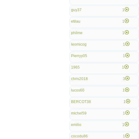
guy37
1
etilau
1
philme
1
leomicog
1
Pierryy05
1
1965
1
chris2018
3
lucos60
1
BERCOT38
1
michel59
1
emilio
1
cocodu86
1