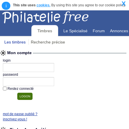
X
i
This site uses
cookies.
By using this site you agree to our cookie policy.
Timbres
Le Spécialisé
Forum
Annonces
Les timbres
Recherche précise
Mon compte
Mon compte
login
password
Restez connecté
mot de passe oublié ?
inscrivez-vous !