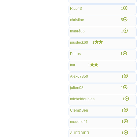
Rico43
1
christine
5
timbré86
1
musteck60
1
Petrus
1
fmr
1
Alex67850
1
julien08
1
micheldoubles
1
Clem&Ben
1
mouette41
1
AHERDIER
1