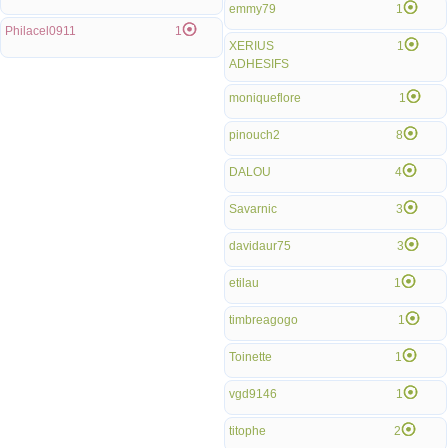
emmy79
1
Philacel0911
1
XERIUS
1
ADHESIFS
moniqueflore
1
pinouch2
8
DALOU
4
Savarnic
3
davidaur75
3
etilau
1
timbreagogo
1
Toinette
1
vgd9146
1
titophe
2