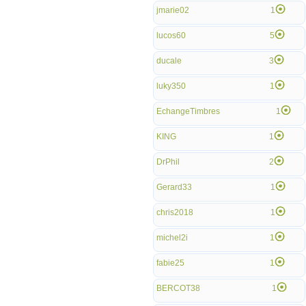
jmarie02
1
lucos60
5
ducale
3
luky350
1
EchangeTimbres
1
KING
1
DrPhil
2
Gerard33
1
chris2018
1
michel2i
1
fabie25
1
BERCOT38
1