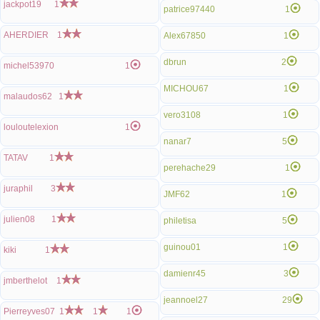
jackpot19
1
patrice97440
1
AHERDIER
1
Alex67850
1
dbrun
2
michel53970
1
MICHOU67
1
malaudos62
1
vero3108
1
louloutelexion
1
nanar7
5
TATAV
1
perehache29
1
juraphil
3
JMF62
1
julien08
1
philetisa
5
guinou01
1
kiki
1
damienr45
3
jmberthelot
1
jeannoel27
29
Pierreyves07
1
1
1