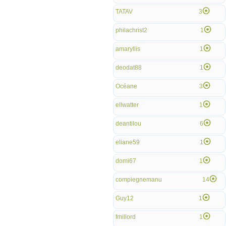
TATAV
3
philachrist2
1
amaryllis
1
deodat88
1
Océane
3
ellwatter
1
deantilou
6
eliane59
1
domi67
1
compiegnemanu
14
Guy12
1
fmillord
1