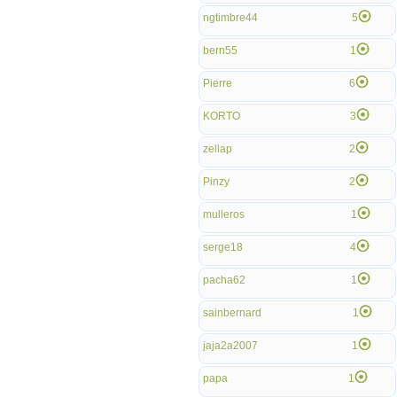
ngtimbre44
5
bern55
1
Pierre
6
KORTO
3
zellap
2
Pinzy
2
mulleros
1
serge18
4
pacha62
1
sainbernard
1
jaja2a2007
1
papa
1