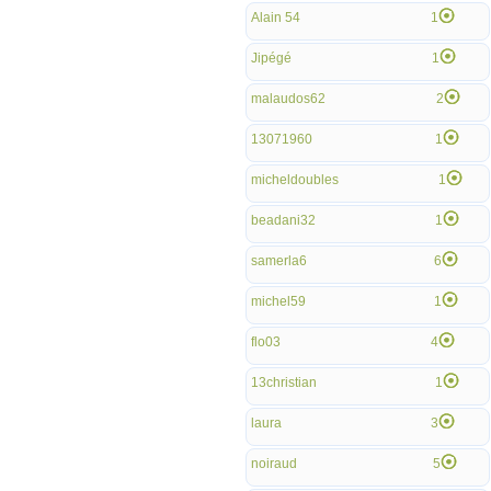
Alain 54
1
Jipégé
1
malaudos62
2
13071960
1
micheldoubles
1
beadani32
1
samerla6
6
michel59
1
flo03
4
13christian
1
laura
3
noiraud
5