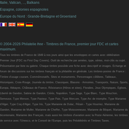
Italie, Vatican, ..., Balkans
Espagne, colonies espagnoles
Europe du Nord : Grande-Bretagne et Groenland
© 2004-2026 Philatelie
free
- Timbres de France, premier jour FDC et cartes
maximum.
Tous les timbres de France de 1849 à nos jours ainsi que les enveloppes et cartes avec oblitération
Premier Jour (FDC ou First Day Covers). Outil de recherche par années, type, séries, mot-clés ou sujet.
Présentation par liste ou galerie. Chaque timbre possède une fiche avec descriptif et images. Echange et
forum de discussions sur les timbres français et la philatélie en générale. Les timbres-postes de France :
Timbre d'usage courant, Commémoratifs, Sites et monuments, Personnages célèbres, Tableaux,
Historiques, Croix-Rouge, Journée du timbre, Classiques, Blasons - Armoiries, Transports, Nature, Sports,
Europa, Abbayes, Châteaux de France, Résistance (Héros et sites), Floralies, Jeux Olympiques, Eglises,
Liberté de Gandon, Sabine de Gandon, Cérès, Napoléon, Type Sage, Type Blanc, Type Mouchon,
Semeuse, Type Merson, Type Pasteur, Type Paix, Type Mercure, Type Arc de triomphe, Type Marianne
d'Alger, Type Coq d'Alger, Type Iris, Type Marianne de Dulac, Pétain - Type Hourriez, Marianne de
Gandon, Marianne de Muller, Marianne de Cheffer, Type Moissonneuse, Marianne de Béquet, Marianne du
bicentenaire, Marianne des Français, mais aussi les timbres d'aviation avec la Poste Aérienne, les timbres
de service avec l'Unesco, et le Conseil de l'Europe, puis les Préoblitérés et Timbres Taxes.