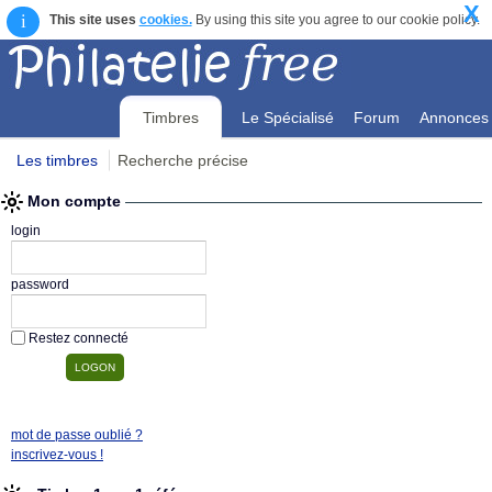
X
i
This site uses
cookies.
By using this site you agree to our cookie policy.
Timbres
Le Spécialisé
Forum
Annonces
Les timbres
Recherche précise
Mon compte
Mon compte
login
password
Restez connecté
mot de passe oublié ?
inscrivez-vous !