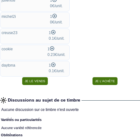
julien08
1
0€/unit.
michel2i
1
0€/unit.
creuse23
1
0.1€/unit.
cookie
1
0.23€/unit.
daytona
1
0.1€/unit.
Discussions au sujet de ce timbre
Aucune discussion sur ce timbre n'est ouverte
Variétés ou particularités
Aucune variété référencée
Oblitérations