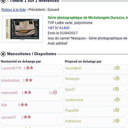
- Timbre 1 sur 1 références
Retour à la liste
› Précédent
› Suivant
Série photographique de Michelangelo Durazzo,
TVP Lettre verte, polychrome
Y&T N°A1400
Emis le 01/04/2017
Issu du carnet "Masques - Série photographique d
Auto adhésif
Mancolistes / Dispolistes
Recherché en échange par
Proposé en échange par
Laurent2776
1
mouette41
2
Roidepik
1
jmbdoubles
1
guy37
1
malcom85
1
11
sudlorraine
1
fefe
5
Papaf58
1
sylvain07
1
hubachou
2