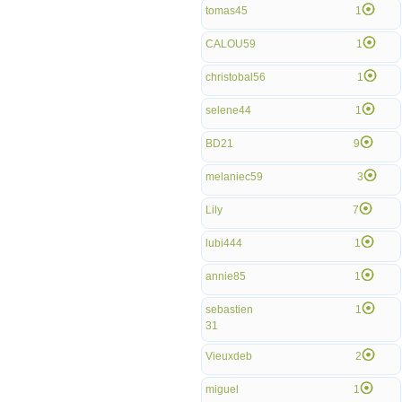
tomas45
1
CALOU59
1
christobal56
1
selene44
1
BD21
9
melaniec59
3
Lily
7
lubi444
1
annie85
1
sebastien
1
31
Vieuxdeb
2
miguel
1