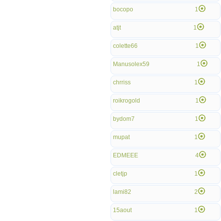
bocopo
1
atjt
1
colette66
1
Manusolex59
1
chrriss
1
roikrogold
1
bydom7
1
mupat
1
EDMEEE
4
cletjp
1
lami82
2
15aout
1