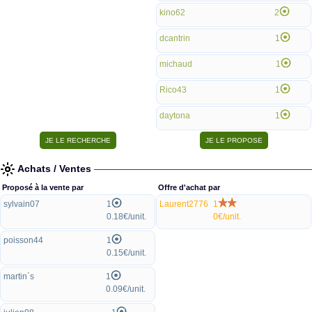
kino62
2
dcantrin
1
michaud
1
Rico43
1
daytona
1
Achats / Ventes
Proposé à la vente par
Offre d'achat par
sylvain07
1
Laurent2776
1
0.18€/unit.
0€/unit.
poisson44
1
0.15€/unit.
martin`s
1
0.09€/unit.