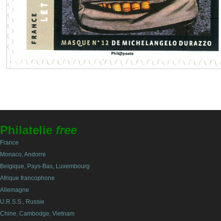
Philatelie
free
France
Monaco, Andorre
Belgique, Pays-Bas, Luxembourg
Afrique francophone
Allemagne
U.R.S.S., Russie
Chine, Cambodge, Vietnam