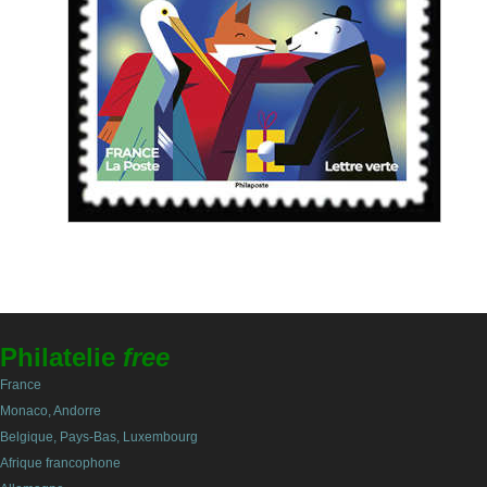
Philatelie
free
France
Monaco, Andorre
Belgique, Pays-Bas, Luxembourg
Afrique francophone