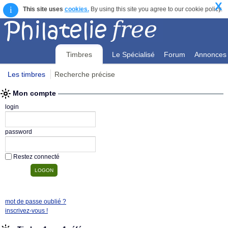
X
i
This site uses
cookies.
By using this site you agree to our cookie policy.
Timbres
Le Spécialisé
Forum
Annonces
Les timbres
Recherche précise
Mon compte
Mon compte
login
password
Restez connecté
mot de passe oublié ?
inscrivez-vous !