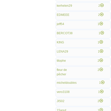
kerhelen29
2
EDMEEE
2
jeff54
1
BERCOT38
1
KING
1
LENA29
1
titophe
2
fleur de
2
pêcher
micheldoubles
1
vero3108
1
JIS02
2
15aout
1