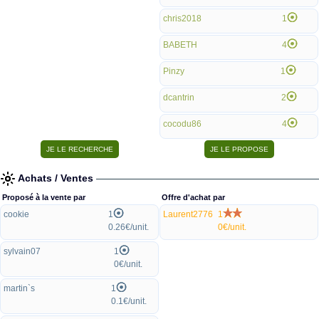
chris2018
1
BABETH
4
Pinzy
1
dcantrin
2
cocodu86
4
Achats / Ventes
Proposé à la vente par
Offre d'achat par
cookie
1
Laurent2776
1
0.26€/unit.
0€/unit.
sylvain07
1
0€/unit.
martin`s
1
0.1€/unit.