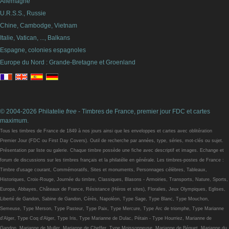
Allemagne
U.R.S.S., Russie
Chine, Cambodge, Vietnam
Italie, Vatican, ..., Balkans
Espagne, colonies espagnoles
Europe du Nord : Grande-Bretagne et Groenland
© 2004-2026 Philatelie
free
- Timbres de France, premier jour FDC et cartes
maximum.
Tous les timbres de France de 1849 à nos jours ainsi que les enveloppes et cartes avec oblitération
Premier Jour (FDC ou First Day Covers). Outil de recherche par années, type, séries, mot-clés ou sujet.
Présentation par liste ou galerie. Chaque timbre possède une fiche avec descriptif et images. Echange et
forum de discussions sur les timbres français et la philatélie en générale. Les timbres-postes de France :
Timbre d'usage courant, Commémoratifs, Sites et monuments, Personnages célèbres, Tableaux,
Historiques, Croix-Rouge, Journée du timbre, Classiques, Blasons - Armoiries, Transports, Nature, Sports,
Europa, Abbayes, Châteaux de France, Résistance (Héros et sites), Floralies, Jeux Olympiques, Eglises,
Liberté de Gandon, Sabine de Gandon, Cérès, Napoléon, Type Sage, Type Blanc, Type Mouchon,
Semeuse, Type Merson, Type Pasteur, Type Paix, Type Mercure, Type Arc de triomphe, Type Marianne
d'Alger, Type Coq d'Alger, Type Iris, Type Marianne de Dulac, Pétain - Type Hourriez, Marianne de
Gandon, Marianne de Muller, Marianne de Cheffer, Type Moissonneuse, Marianne de Béquet, Marianne du