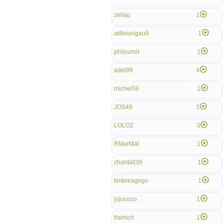
zellap
1
adbourigault
1
philounet
1
adel89
4
michel59
1
JOS49
1
LOLOZ
3
RMarMat
1
chantall39
1
timbreagogo
1
jojococo
1
framich
1