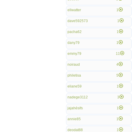
ellwatter
1
dave592573
1
pacha62
1
dany79
1
emmy79
11
noiraud
4
philetisa
5
eliane59
1
nadege3112
3
jajahésifs
1
annie85
1
deodat88
1