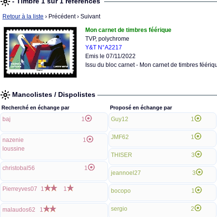
- Timbre 1 sur 1 références
Retour à la liste
› Précédent
› Suivant
Mon carnet de timbres féérique
TVP, polychrome
Y&T N°A2217
Emis le 07/11/2022
Issu du bloc carnet - Mon carnet de timbres féériq
Mancolistes / Dispolistes
Recherché en échange par
Proposé en échange par
baj
1
Guy12
1
JMF62
1
nazenie
1
loussine
THISER
3
christobal56
1
jeannoel27
3
Pierreyves07
1
1
bocopo
1
sergio
2
malaudos62
1