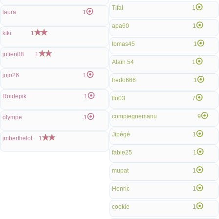
Tifai
1
laura
1
apa60
1
kiki
1
tomas45
1
julien08
1
Alain 54
1
jojo26
1
fredo666
1
Roidepik
1
flo03
7
compiegnemanu
9
olympe
1
Jipégé
1
jmberthelot
1
fabie25
1
mupat
1
Henric
1
cookie
1