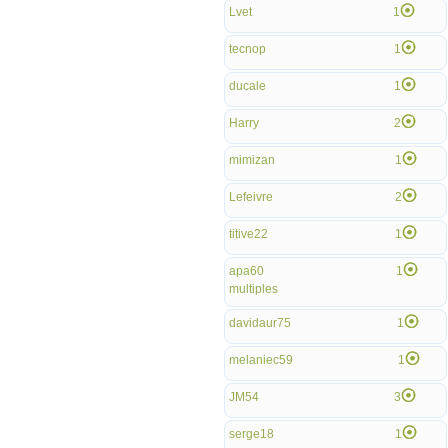
Lvet
1
tecnop
1
ducale
1
Harry
2
mimizan
1
Lefeivre
2
titive22
1
apa60
1
multiples
davidaur75
1
melaniec59
1
JM54
3
serge18
1