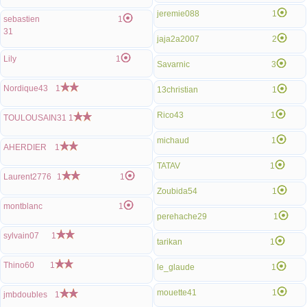
jeremie088
1
sebastien
1
31
jaja2a2007
2
Lily
1
Savarnic
3
Nordique43
1
13christian
1
Rico43
1
TOULOUSAIN31
1
michaud
1
AHERDIER
1
TATAV
1
Laurent2776
1
1
Zoubida54
1
montblanc
1
perehache29
1
sylvain07
1
tarikan
1
Thino60
1
le_glaude
1
mouette41
1
jmbdoubles
1