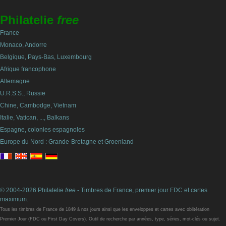
Philatelie
free
France
Monaco, Andorre
Belgique, Pays-Bas, Luxembourg
Afrique francophone
Allemagne
U.R.S.S., Russie
Chine, Cambodge, Vietnam
Italie, Vatican, ..., Balkans
Espagne, colonies espagnoles
Europe du Nord : Grande-Bretagne et Groenland
© 2004-2026 Philatelie
free
- Timbres de France, premier jour FDC et cartes
maximum.
Tous les timbres de France de 1849 à nos jours ainsi que les enveloppes et cartes avec oblitération
Premier Jour (FDC ou First Day Covers). Outil de recherche par années, type, séries, mot-clés ou sujet.