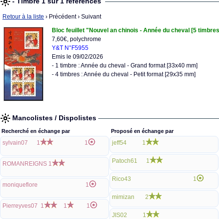
- Timbre 1 sur 1 références
Retour à la liste
› Précédent
› Suivant
Bloc feuillet "Nouvel an chinois - Année du cheval [5 timbres
7,60€, polychrome
Y&T N°F5955
Emis le 09/02/2026
- 1 timbre : Année du cheval - Grand format [33x40 mm]
- 4 timbres : Année du cheval - Petit format [29x35 mm]
Mancolistes / Dispolistes
Recherché en échange par
Proposé en échange par
sylvain07
1
1
jeff54
1
Patoch61
1
ROMANREIGNS
1
Rico43
1
moniqueflore
1
mimizan
2
Pierreyves07
1
1
1
JIS02
1