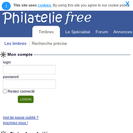
X
i
This site uses
cookies.
By using this site you agree to our cookie policy.
Timbres
Le Spécialisé
Forum
Annonces
Les timbres
Recherche précise
Mon compte
Mon compte
login
password
Restez connecté
mot de passe oublié ?
inscrivez-vous !