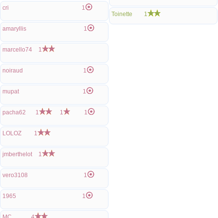
cri
1
Toinette
1
amaryllis
1
marcello74
1
noiraud
1
mupat
1
pacha62
1
1
1
LOLOZ
1
jmberthelot
1
vero3108
1
1965
1
MC
4