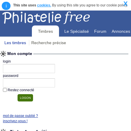
X
i
This site uses
cookies.
By using this site you agree to our cookie policy.
Timbres
Le Spécialisé
Forum
Annonces
Les timbres
Recherche précise
Mon compte
Mon compte
login
password
Restez connecté
mot de passe oublié ?
inscrivez-vous !