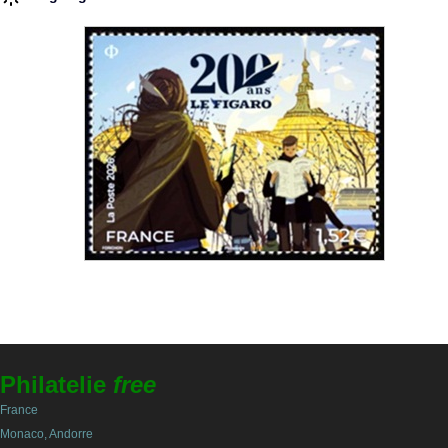
Philatelie
free
France
Monaco, Andorre