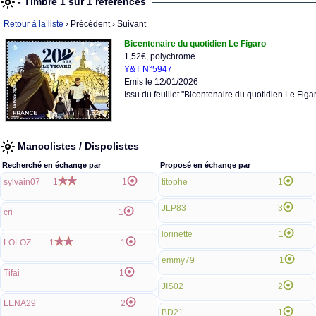
- Timbre 1 sur 1 références
Retour à la liste
› Précédent
› Suivant
Bicentenaire du quotidien Le Figaro
1,52€, polychrome
Y&T N°5947
Emis le 12/01/2026
Issu du feuillet "Bicentenaire du quotidien Le Figar
Mancolistes / Dispolistes
Recherché en échange par
Proposé en échange par
sylvain07
1
1
titophe
1
JLP83
3
cri
1
lorinette
1
LOLOZ
1
1
emmy79
1
Tifai
1
JIS02
2
LENA29
2
BD21
1