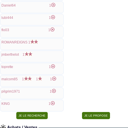
Daniel64
1
lubi444
1
flo03
1
ROMANREIGNS
1
jmberthelot
1
toprette
1
malcom85
1
1
1
pilgrim1971
1
KING
1
Achats / Ventes