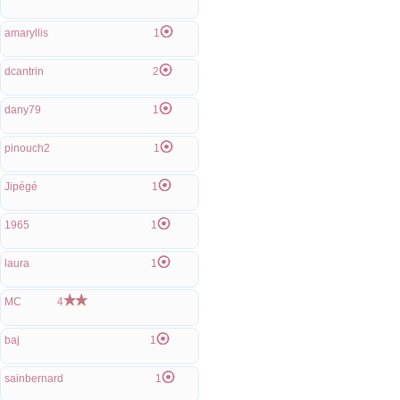
amaryllis
1
dcantrin
2
dany79
1
pinouch2
1
Jipégé
1
1965
1
laura
1
MC
4
baj
1
sainbernard
1