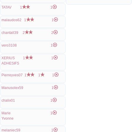
TATAV
1
1
malaudos62
1
1
chantall39
2
2
vero3108
1
XERIUS
1
1
ADHESIFS
Pierreyves07
1
1
1
Manusolex59
1
chalix01
1
Marie
1
Yvonne
melaniec59
1