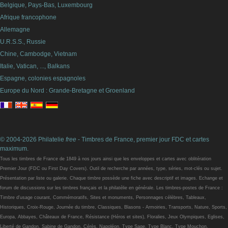
Belgique, Pays-Bas, Luxembourg
Afrique francophone
Allemagne
U.R.S.S., Russie
Chine, Cambodge, Vietnam
Italie, Vatican, ..., Balkans
Espagne, colonies espagnoles
Europe du Nord : Grande-Bretagne et Groenland
© 2004-2026 Philatelie
free
- Timbres de France, premier jour FDC et cartes
maximum.
Tous les timbres de France de 1849 à nos jours ainsi que les enveloppes et cartes avec oblitération
Premier Jour (FDC ou First Day Covers). Outil de recherche par années, type, séries, mot-clés ou sujet.
Présentation par liste ou galerie. Chaque timbre possède une fiche avec descriptif et images. Echange et
forum de discussions sur les timbres français et la philatélie en générale. Les timbres-postes de France :
Timbre d'usage courant, Commémoratifs, Sites et monuments, Personnages célèbres, Tableaux,
Historiques, Croix-Rouge, Journée du timbre, Classiques, Blasons - Armoiries, Transports, Nature, Sports,
Europa, Abbayes, Châteaux de France, Résistance (Héros et sites), Floralies, Jeux Olympiques, Eglises,
Liberté de Gandon, Sabine de Gandon, Cérès, Napoléon, Type Sage, Type Blanc, Type Mouchon,