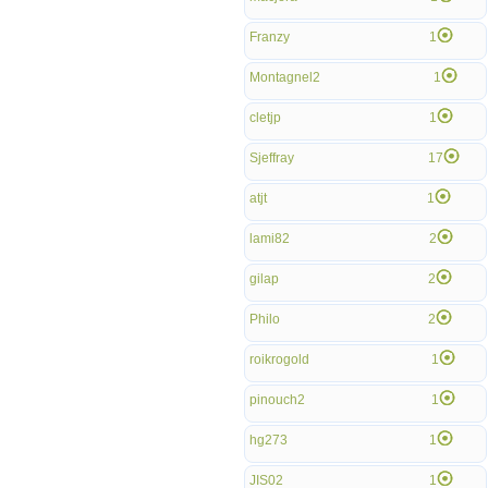
Franzy
1
Montagnel2
1
cletjp
1
Sjeffray
17
atjt
1
lami82
2
gilap
2
Philo
2
roikrogold
1
pinouch2
1
hg273
1
JIS02
1