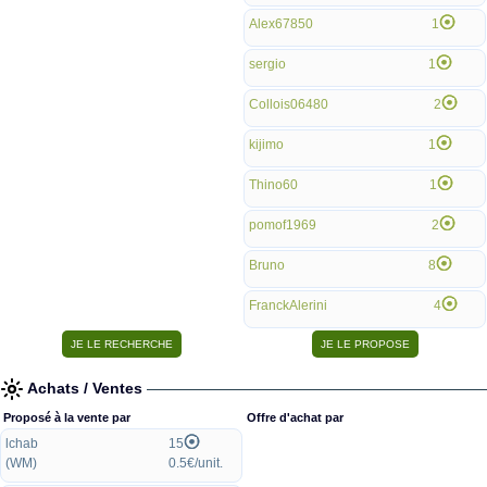
Alex67850
1
sergio
1
Collois06480
2
kijimo
1
Thino60
1
pomof1969
2
Bruno
8
FranckAlerini
4
Achats / Ventes
Proposé à la vente par
Offre d'achat par
lchab
15
(WM)
0.5€/unit.