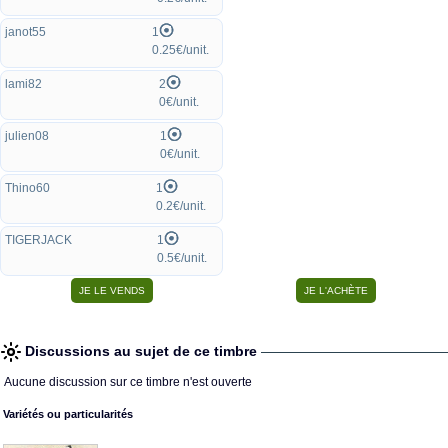
janot55
1
0.25€/unit.
lami82
2
0€/unit.
julien08
1
0€/unit.
Thino60
1
0.2€/unit.
TIGERJACK
1
0.5€/unit.
Discussions au sujet de ce timbre
Aucune discussion sur ce timbre n'est ouverte
Variétés ou particularités