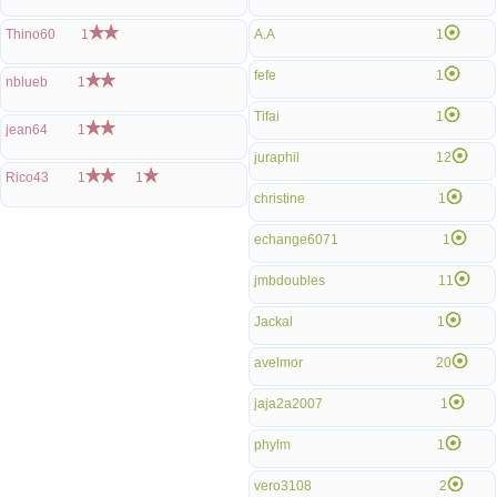
Thino60
1
A.A
1
fefe
1
nblueb
1
Tifai
1
jean64
1
juraphil
12
Rico43
1
1
christine
1
echange6071
1
jmbdoubles
11
Jackal
1
avelmor
20
jaja2a2007
1
phylm
1
vero3108
2