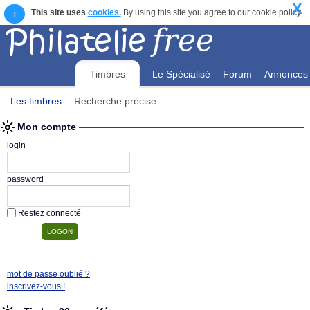
X
i
This site uses
cookies.
By using this site you agree to our cookie policy.
Timbres
Le Spécialisé
Forum
Annonces
Les timbres
Recherche précise
Mon compte
Mon compte
login
password
Restez connecté
mot de passe oublié ?
inscrivez-vous !