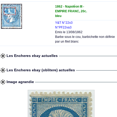
1862 - Napoléon III -
EMPIRE FRANC, 20c.
bleu
Y&T N°22x3
N°PF22va3
Emis le 13/08/1862
Barbe sous le cou, barbichette non définie
par un filet blanc
Les Encheres ebay actuelles
Les Encheres ebay (oblitere) actuelles
Image agrandie