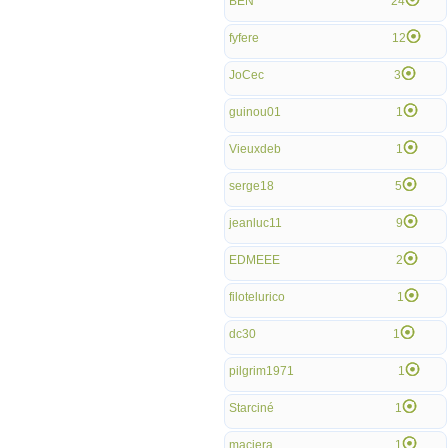
BEN
24
fyfere
12
JoCec
3
guinou01
1
Vieuxdeb
1
serge18
5
jeanluc11
9
EDMEEE
2
filotelurico
1
dc30
1
pilgrim1971
1
Starciné
1
macjera
1