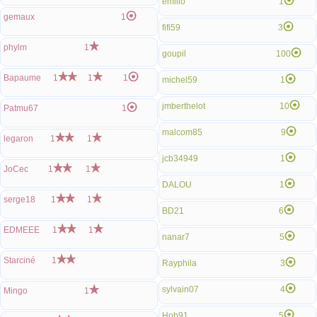
emilio
1
gemaux
1
fifi59
3
phylm
1
goupil
100
Bapaume
1
1
1
michel59
1
jmberthelot
10
Patmu67
1
malcom85
9
legaron
1
1
jcb34949
1
JoCec
1
1
DALOU
1
serge18
1
1
BD21
6
EDMEEE
1
1
nanar7
5
Starciné
1
Rayphila
3
sylvain07
4
Mingo
1
Hob91
5