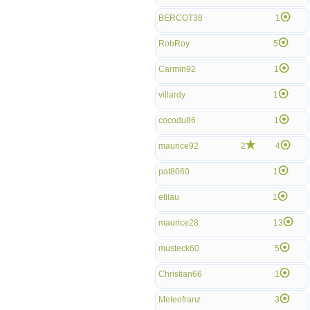
BERCOT38
1
RobRoy
5
Carmin92
1
villardy
1
cocodu86
1
maurice92
2
4
pat8060
1
etilau
1
maurice28
13
musteck60
5
Christian66
1
Meteofranz
3