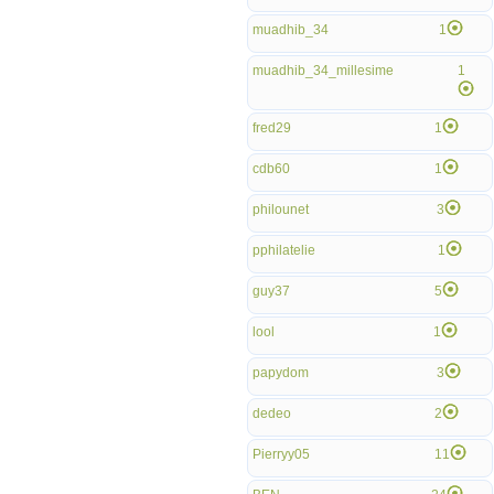
muadhib_34
1
muadhib_34_millesime
1
fred29
1
cdb60
1
philounet
3
pphilatelie
1
guy37
5
lool
1
papydom
3
dedeo
2
Pierryy05
11