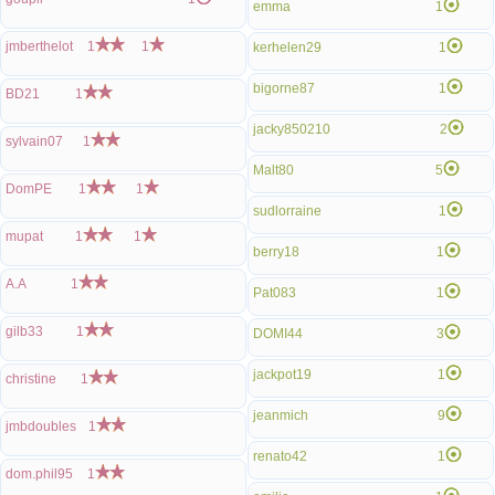
emma
1
jmberthelot
1
1
kerhelen29
1
bigorne87
1
BD21
1
jacky850210
2
sylvain07
1
Malt80
5
DomPE
1
1
sudlorraine
1
mupat
1
1
berry18
1
A.A
1
Pat083
1
gilb33
1
DOMI44
3
jackpot19
1
christine
1
jeanmich
9
jmbdoubles
1
renato42
1
dom.phil95
1