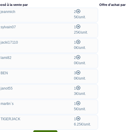
osé à la vente par
Offre d'achat par
jeanmich
2
5€/unit.
sylvain07
1
25€/unit.
jacki17110
1
0€/unit.
lami82
2
0€/unit.
BEN
3
0€/unit.
janot55
1
3€/unit.
martin`s
1
5€/unit.
TIGERJACK
1
6.25€/unit.