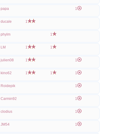
papa
1
ducale
1
phylm
1
LM
1
1
julien08
1
1
kino62
1
1
1
Roidepik
1
Carmin92
1
clodius
1
JM54
1