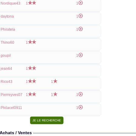
Nordique43
1
1
daytona
1
Philatela
1
Thino60
1
goupil
1
jean64
1
Rico43
1
1
Pierreyves07
1
1
1
Philacel0911
1
Achats / Ventes