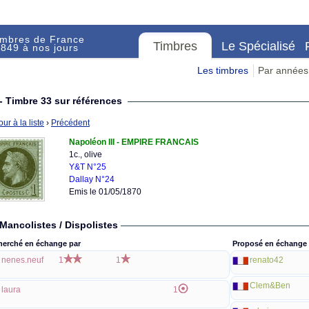
imbres de France
Timbres
Le Spécialisé
849 à nos jours
Les timbres
Par années
- Timbre 33 sur références
ur à la liste
›
Précédent
Napoléon III - EMPIRE FRANCAIS
1c., olive
Y&T N°25
Dallay N°24
Emis le 01/05/1870
Mancolistes / Dispolistes
herché en échange par
Proposé en échange 
nenes.neuf
1
1
renato42
Clem&Ben
laura
1