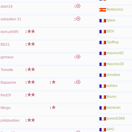
alain16
1
filotelurico
sebastien 31
1
fyfere
BEN
dom.phil95
1
Sjeffray
BD21
1
maurice92
gemaux
1
maurice28
Toinette
1
christine
Bapaume
1
1
1
solidor
fred29
1
Bruno
kaminari
Mingo
1
pomof1969
jmbdoubles
1
APO