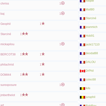
robpie
chrriss
1
Malt80
baj
1
Starciné
Geophil
1
jeanmich
Starciné
1
Hob91
mickapilou
1
jacki17110
deodat88
BERCOT38
1
1
DALOU
philachrist
1
DrPhil
DOMI44
1
1
colec68
surexposure
1
fefe
jmberthelot
1
juraphil
art
1
RobRoy