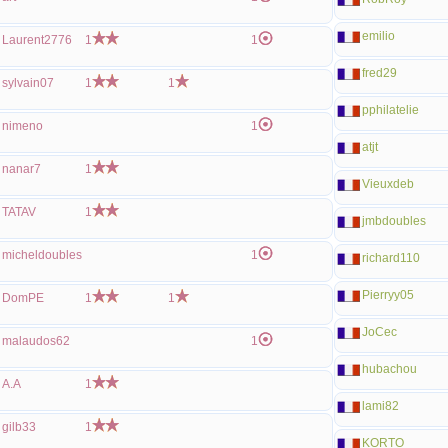
emilio
Laurent2776
1
1
fred29
sylvain07
1
1
pphilatelie
nimeno
1
atjt
nanar7
1
Vieuxdeb
TATAV
1
jmbdoubles
micheldoubles
1
richard110
Pierryy05
DomPE
1
1
JoCec
malaudos62
1
hubachou
A.A
1
lami82
gilb33
1
KORTO