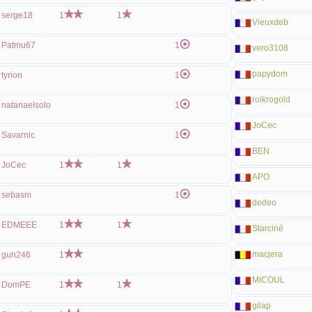
serge18
1
1
Vieuxdeb
Patmu67
1
vero3108
papydom
tyrion
1
roikrogold
natanaelsolo
1
JoCec
Savarnic
1
BEN
JoCec
1
1
APO
sebasm
1
dedeo
EDMEEE
1
1
Starciné
macjera
guh246
1
MICOUL
DomPE
1
1
gilap