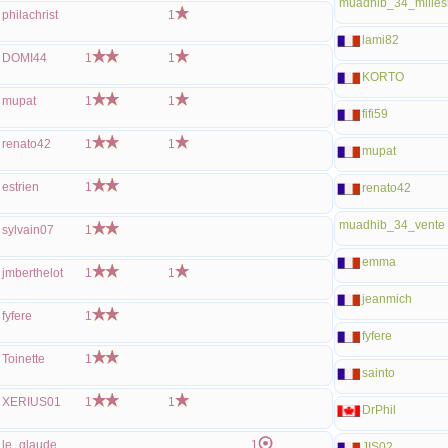
muadhib_34_milles
philachrist
1
lami82
DOMI44
1
1
KORTO
mupat
1
1
fifi59
renato42
1
1
mupat
estrien
1
renato42
muadhib_34_vente
sylvain07
1
emma
jmberthelot
1
1
jeanmich
fyfere
1
fyfere
Toinette
1
sainto
XERIUS01
1
1
DrPhil
le_glaude
1
JIS02