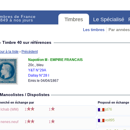
imbres de France
Timbres
Le Spécialisé
849 à nos jours
Les timbres
Par années
- Timbre 40 sur références
ur à la liste
›
Précédent
Napoléon III - EMPIRE FRANCAIS
20c., bleu
Y&T N°29A
Dallay N°28 I
Emis le 04/04/1867
Mancolistes / Dispolistes
herché en échange par
Proposé en échange 
lchab (WM)
1
1
jd76
volt95
nenes.neuf
1
1