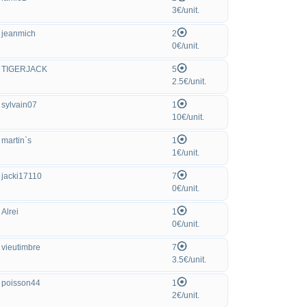
3€/unit.
jeanmich
2
0€/unit.
TIGERJACK
5
2.5€/unit.
sylvain07
1
10€/unit.
martin`s
1
1€/unit.
jacki17110
7
0€/unit.
Alrei
1
0€/unit.
vieutimbre
7
3.5€/unit.
poisson44
1
2€/unit.