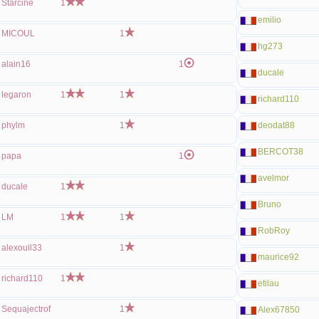
Starciné
1
emilio
MICOUL
1
hg273
alain16
1
ducale
legaron
1
1
richard110
phylm
1
deodat88
BERCOT38
papa
1
avelmor
ducale
1
Bruno
LM
1
1
RobRoy
alexouil33
1
maurice92
richard110
1
etilau
Sequajectrof
1
Alex67850