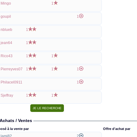
Mingo
1
goupil
1
nblueb
1
jean64
1
Rico43
1
1
Pierreyves07
1
1
1
Philacel0911
1
Sjeffray
1
1
Achats / Ventes
osé à la vente par
Offre d'achat par
lami82
2