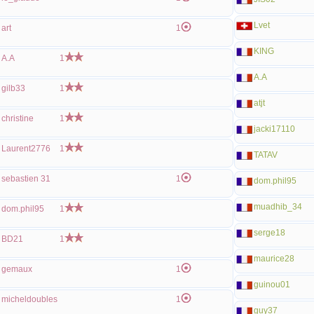
Lvet
art
1
KING
A.A
1
A.A
gilb33
1
atjt
christine
1
jacki17110
Laurent2776
1
TATAV
sebastien 31
1
dom.phil95
muadhib_34
dom.phil95
1
serge18
BD21
1
maurice28
gemaux
1
guinou01
micheldoubles
1
guy37