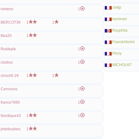
cletjp
nimeno
1
kaminari
BERCOT38
1
1
Rayphila
titus2h
1
FranckAlerini
Roidepik
1
Pinzy
clodius
1
MICHOU67
chris49-29
1
1
Cernunos
1
france7890
1
Nordique43
1
1
jmbdoubles
1