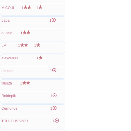
MICOUL
1
1
papa
1
ducale
1
LM
1
1
alexouil33
1
nimeno
1
titus2h
1
Roidepik
1
Cernunos
1
TOULOUSAIN31
1