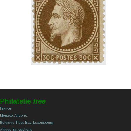
Philatelie
free
France
Monaco, Andorre
Belgique, Pays-Bas, Luxembourg
Afrique francophone