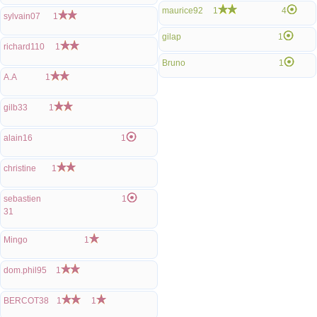
maurice92
1
4
sylvain07
1
gilap
1
richard110
1
Bruno
1
A.A
1
gilb33
1
alain16
1
christine
1
sebastien
1
31
Mingo
1
dom.phil95
1
BERCOT38
1
1