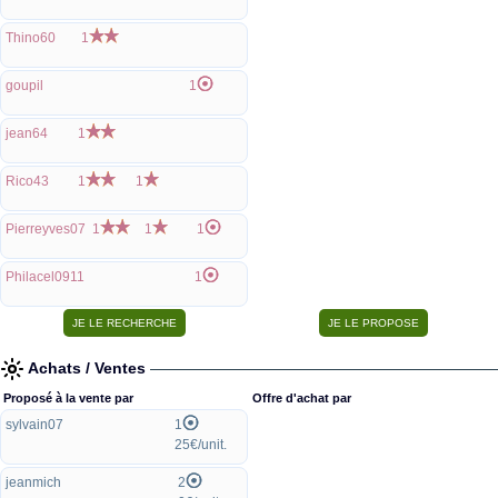
Thino60
1
goupil
1
jean64
1
Rico43
1
1
Pierreyves07
1
1
1
Philacel0911
1
Achats / Ventes
Proposé à la vente par
Offre d'achat par
sylvain07
1
25€/unit.
jeanmich
2