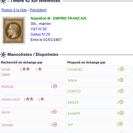
- Timbre 42 sur références
Retour à la liste
›
Précédent
Napoléon III - EMPIRE FRANCAIS
30c., marron
Y&T N°30
Dallay N°29
Emis le 01/01/1867
Mancolistes / Dispolistes
Recherché en échange par
Proposé en échange par
lchab
1
1
renato42
1
(WM)
fyfere
1
fmillord
1
KORTO
2
nenes.neuf
1
1
fred29
1
laura
1
juraphil
6
jvd
1
olympe
1