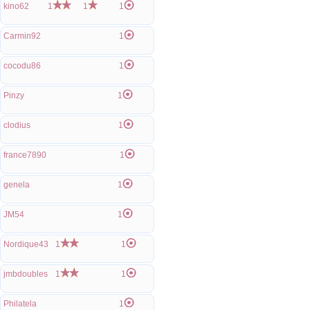
kino62
1
1
1
Carmin92
1
cocodu86
1
Pinzy
1
clodius
1
france7890
1
genela
1
JM54
1
Nordique43
1
1
jmbdoubles
1
1
Philatela
1