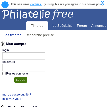
X
i
This site uses
cookies.
By using this site you agree to our cookie policy.
Timbres
Le Spécialisé
Forum
Annonces
Les timbres
Recherche précise
Mon compte
Mon compte
login
password
Restez connecté
mot de passe oublié ?
inscrivez-vous !