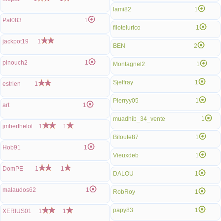
lami82
1
Pat083
1
filotelurico
1
jackpot19
1
BEN
2
pinouch2
1
Montagnel2
1
Sjeffray
1
estrien
1
Pierryy05
1
art
1
muadhib_34_vente
1
jmberthelot
1
1
Biloute87
1
Hob91
1
Vieuxdeb
1
DomPE
1
1
DALOU
1
malaudos62
1
RobRoy
1
papy83
1
XERIUS01
1
1