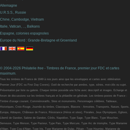
Allemagne
U.R.S.S., Russie
Chine, Cambodge, Vietnam
Italie, Vatican, ..., Balkans
Espagne, colonies espagnoles
Europe du Nord : Grande-Bretagne et Groenland
© 2004-2026 Philatelie
free
- Timbres de France, premier jour FDC et cartes
maximum.
Tous les timbres de France de 1849 à nos jours ainsi que les enveloppes et cartes avec oblitération
Premier Jour (FDC ou First Day Covers). Outil de recherche par années, type, séries, mot-clés ou sujet.
Présentation par liste ou galerie. Chaque timbre possède une fiche avec descriptif et images. Echange et
forum de discussions sur les timbres français et la philatélie en générale. Les timbres-postes de France :
Timbre d'usage courant, Commémoratifs, Sites et monuments, Personnages célèbres, Tableaux,
Historiques, Croix-Rouge, Journée du timbre, Classiques, Blasons - Armoiries, Transports, Nature, Sports,
Europa, Abbayes, Châteaux de France, Résistance (Héros et sites), Floralies, Jeux Olympiques, Eglises,
Liberté de Gandon, Sabine de Gandon, Cérès, Napoléon, Type Sage, Type Blanc, Type Mouchon,
Semeuse, Type Merson, Type Pasteur, Type Paix, Type Mercure, Type Arc de triomphe, Type Marianne
d'Alger, Type Coq d'Alger, Type Iris, Type Marianne de Dulac, Pétain - Type Hourriez, Marianne de