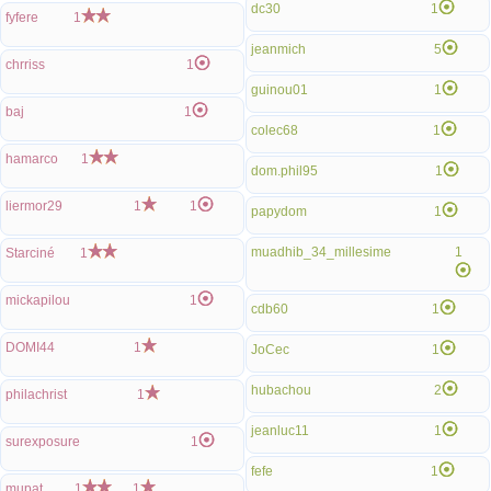
dc30
1
fyfere
1
jeanmich
5
chrriss
1
guinou01
1
baj
1
colec68
1
hamarco
1
dom.phil95
1
liermor29
1
1
papydom
1
muadhib_34_millesime
1
Starciné
1
mickapilou
1
cdb60
1
DOMI44
1
JoCec
1
hubachou
2
philachrist
1
jeanluc11
1
surexposure
1
fefe
1
mupat
1
1