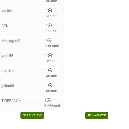
0€/unit.
lami82
1
5€/unit.
BEN
2
0€/unit.
Montagnel2
1
3.8€/unit.
janot55
1
3€/unit.
martin`s
1
4€/unit.
julien08
1
0€/unit.
TIGERJACK
1
6.25€/unit.