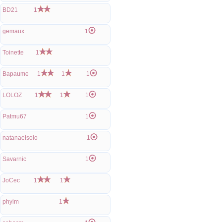
BD21
1
gemaux
1
Toinette
1
Bapaume
1
1
1
LOLOZ
1
1
1
Patmu67
1
natanaelsolo
1
Savarnic
1
JoCec
1
1
phylm
1