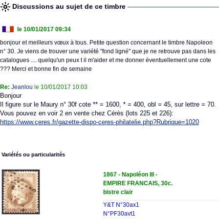
Discussions au sujet de ce timbre
le 10/01/2017 09:34
bonjour et meilleurs vœux à tous. Petite question concernant le timbre Napoleon
n° 30. Je viens de trouver une variété "fond ligné" que je ne retrouve pas dans les
catalogues .... quelqu'un peux t il m'aider et me donner éventuellement une cote
??? Merci et bonne fin de semaine
Re:
Jeanlou
le 10/01/2017 10:03
Bonjour
Il figure sur le Maury n° 30f cote ** = 1600, * = 400, obl = 45, sur lettre = 70.
Vous pouvez en voir 2 en vente chez Cérès (lots 225 et 226):
https://www.ceres.fr/gazette-dispo-ceres-philatelie.php?Rubrique=1020
Variétés ou particularités
1867 - Napoléon III -
EMPIRE FRANCAIS, 30c.
bistre clair
Y&T N°30ax1
N°PF30avt1