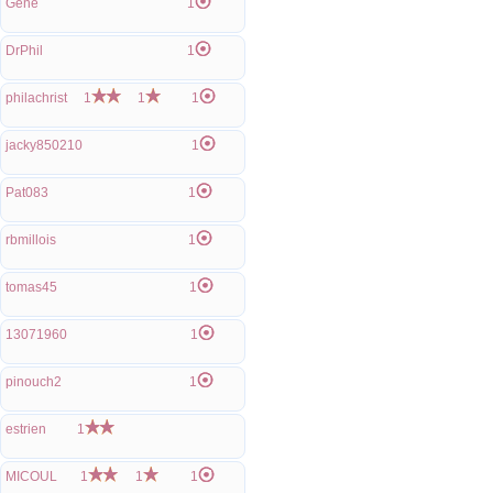
Gene
1
DrPhil
1
philachrist
1
1
1
jacky850210
1
Pat083
1
rbmillois
1
tomas45
1
13071960
1
pinouch2
1
estrien
1
MICOUL
1
1
1