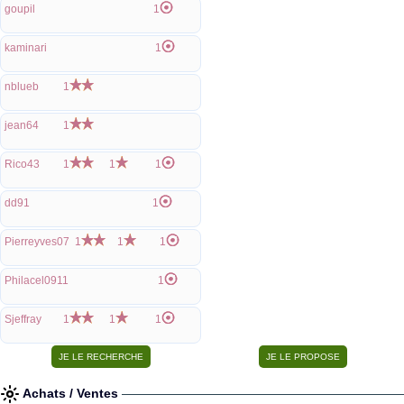
goupil
1
kaminari
1
nblueb
1
jean64
1
Rico43
1
1
1
dd91
1
Pierreyves07
1
1
1
Philacel0911
1
Sjeffray
1
1
1
Achats / Ventes