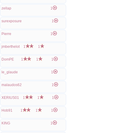
zellap
1
surexposure
1
Pierre
1
jmberthelot
1
1
DomPE
1
1
1
le_glaude
1
malaudos62
1
XERIUS01
1
1
1
Hob91
1
1
1
KING
1