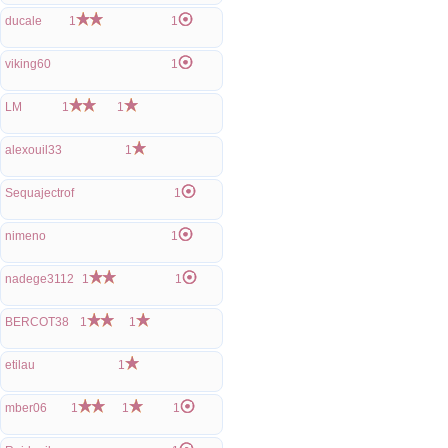
ducale
1
1
viking60
1
LM
1
1
alexouil33
1
Sequajectrof
1
nimeno
1
nadege3112
1
1
BERCOT38
1
1
etilau
1
mber06
1
1
1