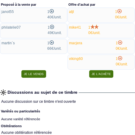
Proposé à la vente par
Offre d'achat par
janot55
1
atjt
1
40€/unit.
0€/unit.
philatelie07
1
mike41
1
49€/unit.
0€/unit.
martin`s
1
macjera
1
66€/unit.
0€/unit.
viking60
1
0€/unit.
Discussions au sujet de ce timbre
Aucune discussion sur ce timbre n'est ouverte
Variétés ou particularités
Aucune variété référencée
Oblitérations
Aucune oblitération référencée