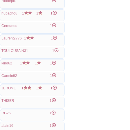
Roidepik
1
hubachou
1
1
1
Cernunos
1
Laurent2776
1
1
TOULOUSAIN31
1
kino62
1
1
1
Carmin92
1
JEROME
1
1
1
THISER
1
RG25
1
alain16
1