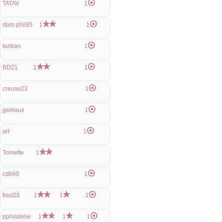
TATAV
1
dom.phil95
1
1
tarikan
1
BD21
1
1
creuse23
1
gemaux
1
art
1
Toinette
1
cdb60
1
fred29
1
1
1
pphilatelie
1
1
1