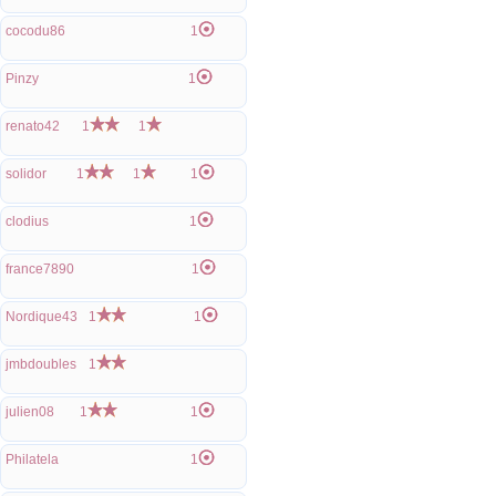
cocodu86
1
Pinzy
1
renato42
1
1
solidor
1
1
1
clodius
1
france7890
1
Nordique43
1
1
jmbdoubles
1
julien08
1
1
Philatela
1