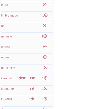
laura
1
timbreagogo
1
baj
1
nenes.o
1
chrriss
1
emma
1
damienr45
1
Geophil
1
1
1
liermor29
1
1
DOMI44
1
1