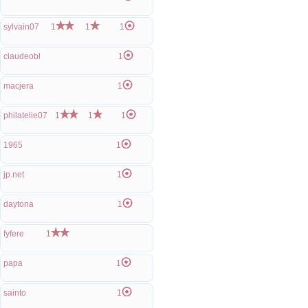
sylvain07
1
1
1
claudeobl
1
macjera
1
philatelie07
1
1
1
1965
1
jp.net
1
daytona
1
fyfere
1
papa
1
sainto
1