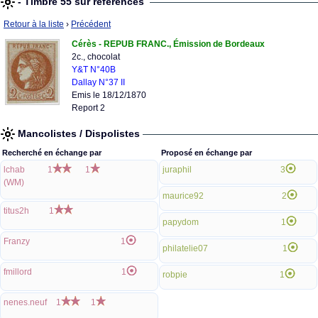
- Timbre 55 sur références
Retour à la liste
›
Précédent
Cérès - REPUB FRANC., Émission de Bordeaux
2c., chocolat
Y&T N°40B
Dallay N°37 II
Emis le 18/12/1870
Report 2
Mancolistes / Dispolistes
Recherché en échange par
Proposé en échange par
lchab
1
1
juraphil
3
(WM)
maurice92
2
titus2h
1
papydom
1
Franzy
1
philatelie07
1
fmillord
1
robpie
1
nenes.neuf
1
1