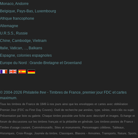
Monaco, Andorre
Belgique, Pays-Bas, Luxembourg
Afrique francophone
Allemagne
U.R.S.S., Russie
Chine, Cambodge, Vietnam
Italie, Vatican, ..., Balkans
Espagne, colonies espagnoles
Europe du Nord : Grande-Bretagne et Groenland
© 2004-2026 Philatelie
free
- Timbres de France, premier jour FDC et cartes
maximum.
Tous les timbres de France de 1849 à nos jours ainsi que les enveloppes et cartes avec oblitération
Premier Jour (FDC ou First Day Covers). Outil de recherche par années, type, séries, mot-clés ou sujet.
Présentation par liste ou galerie. Chaque timbre possède une fiche avec descriptif et images. Echange et
forum de discussions sur les timbres français et la philatélie en générale. Les timbres-postes de France :
Timbre d'usage courant, Commémoratifs, Sites et monuments, Personnages célèbres, Tableaux,
Historiques, Croix-Rouge, Journée du timbre, Classiques, Blasons - Armoiries, Transports, Nature, Sports,