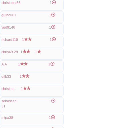
christobal56
1
guinou01
1
vgd9146
1
richard110
1
1
chris49-29
1
1
A.A
1
1
gilb33
1
christine
1
sebastien
1
31
mipa38
1