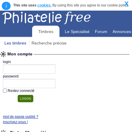
X
i
This site uses
cookies.
By using this site you agree to our cookie policy.
Timbres
Le Spécialisé
Forum
Annonces
Les timbres
Recherche précise
Mon compte
Mon compte
login
password
Restez connecté
mot de passe oublié ?
inscrivez-vous !