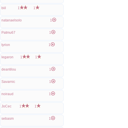
biil
1
1
natanaelsolo
1
Patmu67
1
tyrion
1
legaron
1
1
deantilou
1
Savarnic
1
noiraud
1
JoCec
1
1
sebasm
1