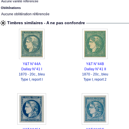
Aucune variété référencée
Oblitérations
Aucune oblitération référencée
Timbres similaires - A ne pas confondre
Y&T N°44A
Y&T N°44B
Dallay N°41 I
Dallay N°41 II
1870 - 20c., bleu
1870 - 20c., bleu
Type I, report I
Type I, report 2