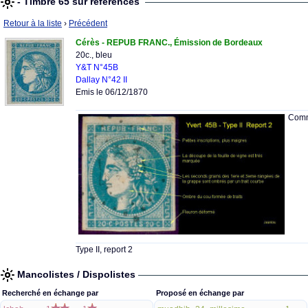
- Timbre 65 sur références
Retour à la liste
›
Précédent
Cérès - REPUB FRANC., Émission de Bordeaux
20c., bleu
Y&T N°45B
Dallay N°42 II
Emis le 06/12/1870
Comm
Type II, report 2
Mancolistes / Dispolistes
Recherché en échange par
Proposé en échange par