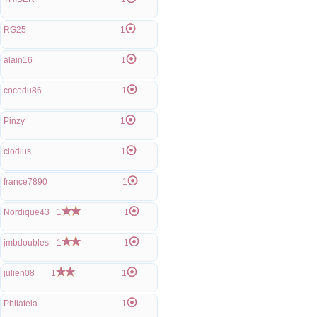
RG25
1
alain16
1
cocodu86
1
Pinzy
1
clodius
1
france7890
1
Nordique43
1
1
jmbdoubles
1
1
julien08
1
1
Philatela
1