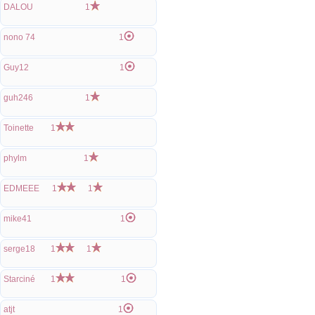
DALOU
1
nono 74
1
Guy12
1
guh246
1
Toinette
1
phylm
1
EDMEEE
1
1
mike41
1
serge18
1
1
Starciné
1
1
atjt
1