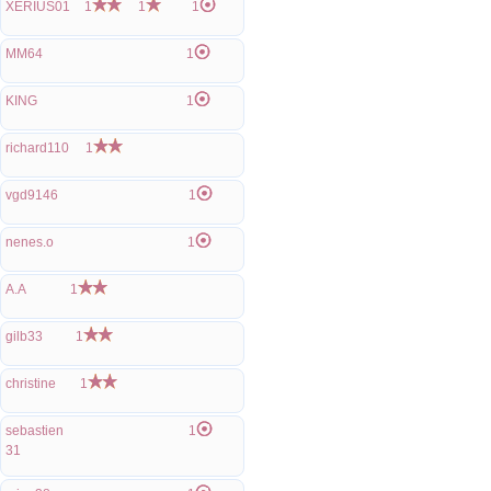
XERIUS01
1
1
1
MM64
1
KING
1
richard110
1
vgd9146
1
nenes.o
1
A.A
1
gilb33
1
christine
1
sebastien
1
31