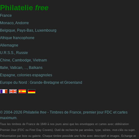
Philatelie
free
France
Monaco, Andorre
Belgique, Pays-Bas, Luxembourg
Afrique francophone
Allemagne
U.R.S.S., Russie
Chine, Cambodge, Vietnam
Italie, Vatican, ..., Balkans
Espagne, colonies espagnoles
Europe du Nord : Grande-Bretagne et Groenland
© 2004-2026 Philatelie
free
- Timbres de France, premier jour FDC et cartes
maximum.
Tous les timbres de France de 1849 à nos jours ainsi que les enveloppes et cartes avec oblitération
Premier Jour (FDC ou First Day Covers). Outil de recherche par années, type, séries, mot-clés ou sujet.
Présentation par liste ou galerie. Chaque timbre possède une fiche avec descriptif et images. Echange et