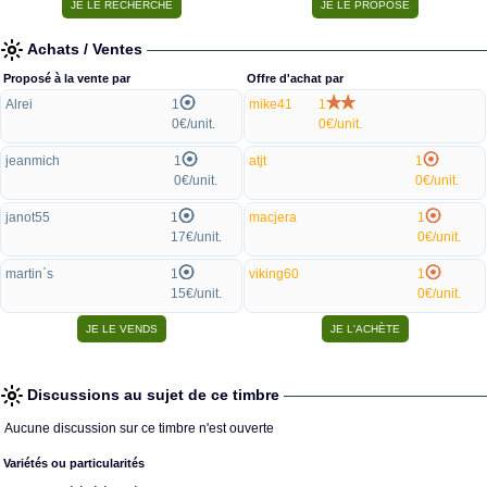
Achats / Ventes
Proposé à la vente par
Offre d'achat par
Alrei
1
mike41
1
0€/unit.
0€/unit.
jeanmich
1
atjt
1
0€/unit.
0€/unit.
janot55
1
macjera
1
17€/unit.
0€/unit.
martin`s
1
viking60
1
15€/unit.
0€/unit.
Discussions au sujet de ce timbre
Aucune discussion sur ce timbre n'est ouverte
Variétés ou particularités