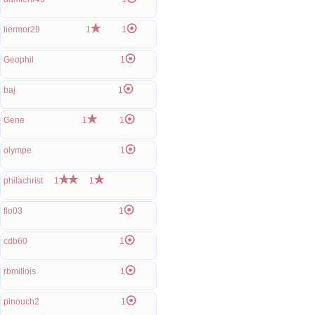
liermor29
1
1
Geophil
1
baj
1
Gene
1
1
olympe
1
philachrist
1
1
flo03
1
cdb60
1
rbmillois
1
pinouch2
1