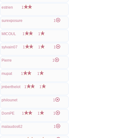
estrien
1
surexposure
1
MICOUL
1
1
sylvain07
1
1
1
Pierre
1
mupat
1
1
jmberthelot
1
1
philounet
1
DomPE
1
1
1
malaudos62
1