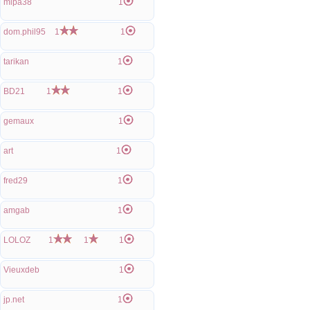
mipa38
1
dom.phil95
1
1
tarikan
1
BD21
1
1
gemaux
1
art
1
fred29
1
amgab
1
LOLOZ
1
1
1
Vieuxdeb
1
jp.net
1