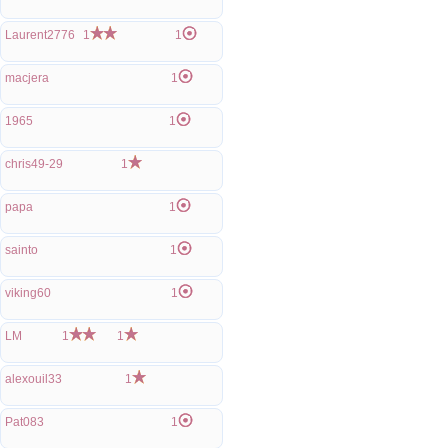
Laurent2776
1
1
macjera
1
1965
1
chris49-29
1
papa
1
sainto
1
viking60
1
LM
1
1
alexouil33
1
Pat083
1