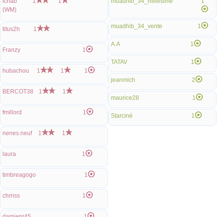
lchab
1
1
muadhib_34_millesime
1
(WM)
muadhib_34_vente
1
titus2h
1
A.A
1
Franzy
1
TATAV
1
hubachou
1
1
1
jeanmich
2
BERCOT38
1
1
maurice28
1
fmillord
1
Starciné
1
nenes.neuf
1
1
laura
1
timbreagogo
1
chrriss
1
damienr45
1