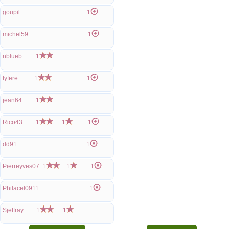
goupil
1
michel59
1
nblueb
1
fyfere
1
1
jean64
1
Rico43
1
1
1
dd91
1
Pierreyves07
1
1
1
Philacel0911
1
Sjeffray
1
1