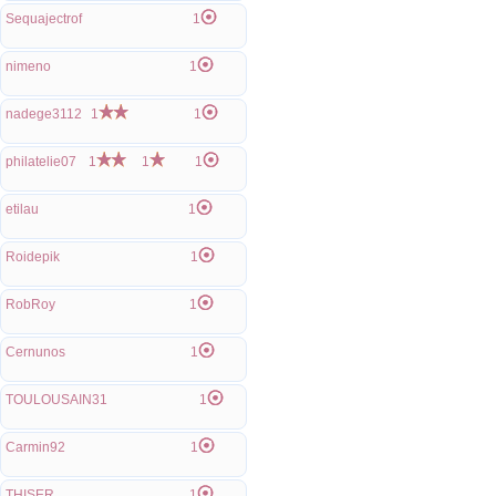
Sequajectrof
1
nimeno
1
nadege3112
1
1
philatelie07
1
1
1
etilau
1
Roidepik
1
RobRoy
1
Cernunos
1
TOULOUSAIN31
1
Carmin92
1
THISER
1