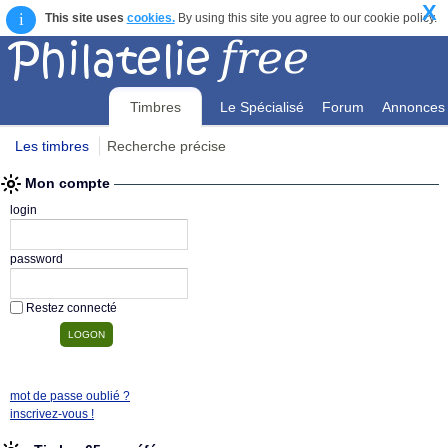
X
i
This site uses
cookies.
By using this site you agree to our cookie policy.
Timbres
Le Spécialisé
Forum
Annonces
Les timbres
Recherche précise
Mon compte
Mon compte
login
password
Restez connecté
mot de passe oublié ?
inscrivez-vous !