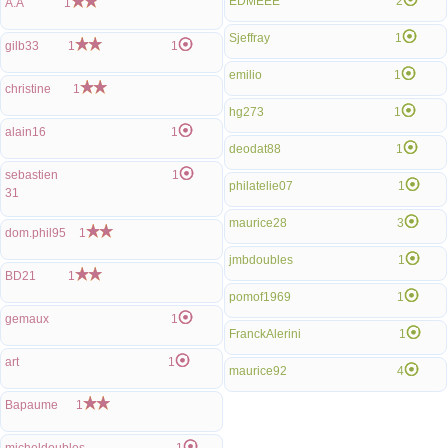
EDMEEE
2
A.A
1
Sjeffray
1
gilb33
1
1
emilio
1
christine
1
hg273
1
alain16
1
deodat88
1
sebastien
1
philatelie07
1
31
maurice28
3
dom.phil95
1
jmbdoubles
1
BD21
1
pomof1969
1
gemaux
1
FranckAlerini
1
art
1
maurice92
4
Bapaume
1