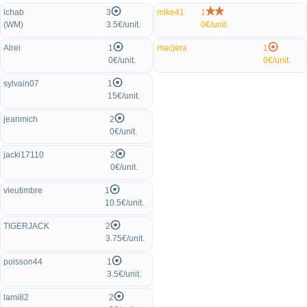
lchab
3
mike41
1
(WM)
3.5€/unit.
0€/unit.
Alrei
1
macjera
1
0€/unit.
0€/unit.
sylvain07
1
15€/unit.
jeanmich
2
0€/unit.
jacki17110
2
0€/unit.
vieutimbre
1
10.5€/unit.
TIGERJACK
2
3.75€/unit.
poisson44
1
3.5€/unit.
lami82
2