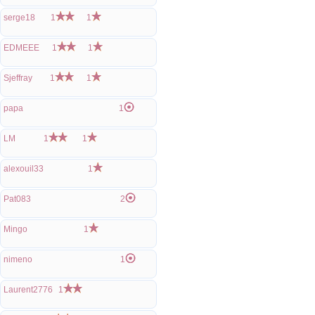
serge18
1
1
EDMEEE
1
1
Sjeffray
1
1
papa
1
LM
1
1
alexouil33
1
Pat083
2
Mingo
1
nimeno
1
Laurent2776
1