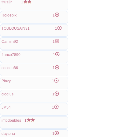
titus2h
1
Roidepik
1
TOULOUSAIN31
1
Carmin92
1
france7890
1
cocodu86
1
Pinzy
1
clodius
1
JM54
1
jmbdoubles
1
daytona
1