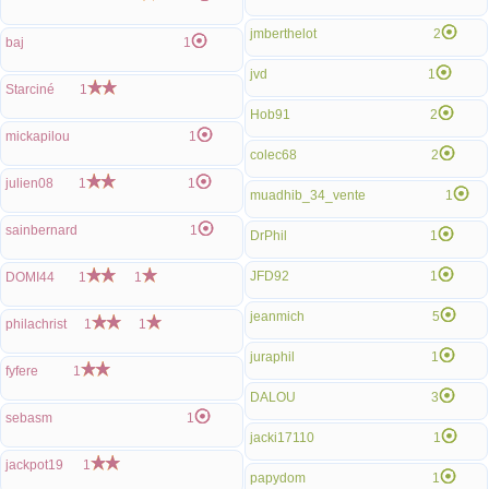
jmberthelot
2
baj
1
jvd
1
Starciné
1
Hob91
2
mickapilou
1
colec68
2
julien08
1
1
muadhib_34_vente
1
sainbernard
1
DrPhil
1
JFD92
1
DOMI44
1
1
jeanmich
5
philachrist
1
1
juraphil
1
fyfere
1
DALOU
3
sebasm
1
jacki17110
1
jackpot19
1
papydom
1