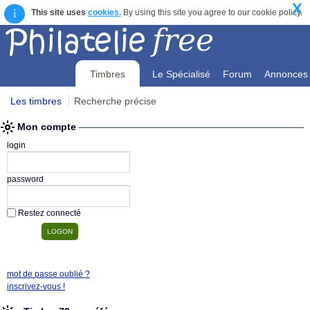
X
i
This site uses
cookies.
By using this site you agree to our cookie policy.
Timbres
Le Spécialisé
Forum
Annonces
Les timbres
Recherche précise
Mon compte
Mon compte
login
password
Restez connecté
mot de passe oublié ?
inscrivez-vous !