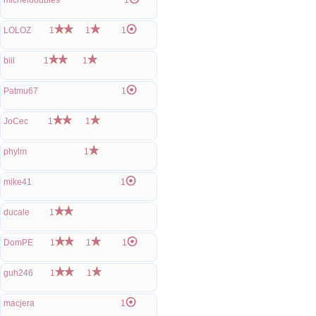
micheldoubles
1
LOLOZ
1
1
1
biil
1
1
Patmu67
1
JoCec
1
1
phylm
1
mike41
1
ducale
1
DomPE
1
1
1
guh246
1
1
macjera
1