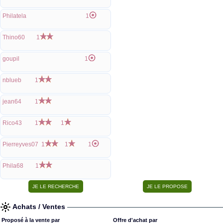
Philatela
1
Thino60
1
goupil
1
nblueb
1
jean64
1
Rico43
1
1
Pierreyves07
1
1
1
Phila68
1
Achats / Ventes
Proposé à la vente par
Offre d'achat par