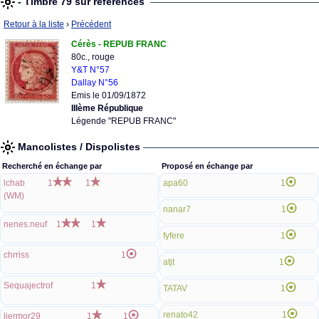
- Timbre 79 sur références
Retour à la liste
›
Précédent
Cérès - REPUB FRANC
80c., rouge
Y&T N°57
Dallay N°56
Emis le 01/09/1872
IIIème République
Légende "REPUB FRANC"
Mancolistes / Dispolistes
Recherché en échange par
Proposé en échange par
lchab
1
1
apa60
1
(WM)
nanar7
1
nenes.neuf
1
1
fyfere
1
chrriss
1
atjt
1
Sequajectrof
1
TATAV
1
renato42
1
liermor29
1
1