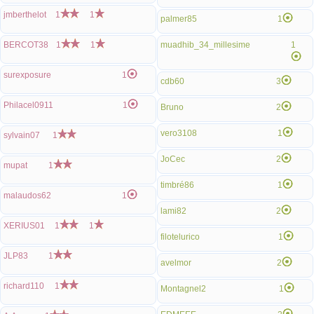
jmberthelot
1
1
palmer85
1
BERCOT38
1
1
muadhib_34_millesime
1
surexposure
1
cdb60
3
Philacel0911
1
Bruno
2
vero3108
1
sylvain07
1
JoCec
2
mupat
1
timbré86
1
malaudos62
1
lami82
2
XERIUS01
1
1
filotelurico
1
JLP83
1
avelmor
2
richard110
1
Montagnel2
1