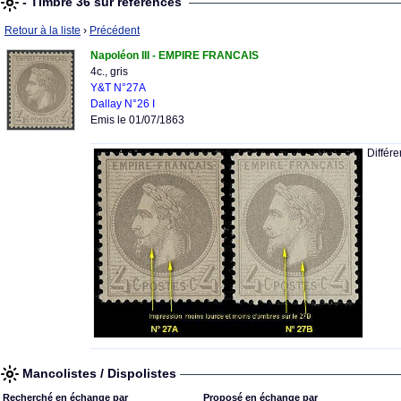
- Timbre 36 sur références
Retour à la liste
›
Précédent
Napoléon III - EMPIRE FRANCAIS
4c., gris
Y&T N°27A
Dallay N°26 I
Emis le 01/07/1863
Différ
Mancolistes / Dispolistes
Recherché en échange par
Proposé en échange par