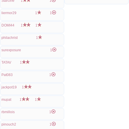
Starciné
1
1
liermor29
1
1
DOMI44
1
1
philachrist
1
surexposure
1
TATAV
1
Pat083
1
jackpot19
1
mupat
1
1
rbmillois
1
pinouch2
1