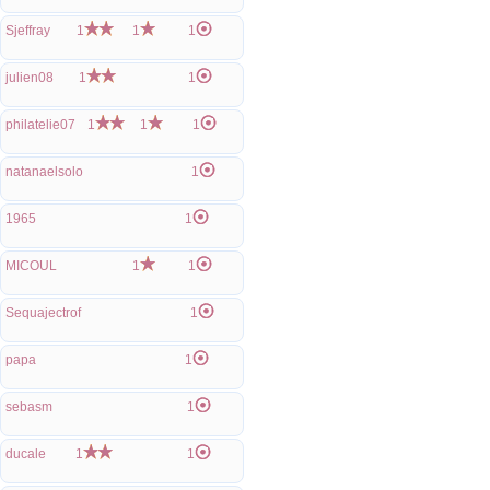
Sjeffray
1
1
1
julien08
1
1
philatelie07
1
1
1
natanaelsolo
1
1965
1
MICOUL
1
1
Sequajectrof
1
papa
1
sebasm
1
ducale
1
1