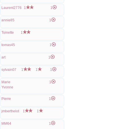
Laurent2776
1
1
annie85
1
Toinette
1
tomas45
1
art
1
sylvain07
1
1
1
Marie
1
Yvonne
Pierre
1
jmberthelot
1
1
MM64
1