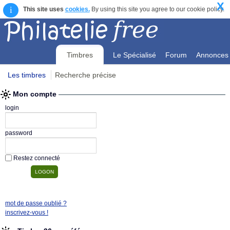
X
i
This site uses
cookies.
By using this site you agree to our cookie policy.
Timbres
Le Spécialisé
Forum
Annonces
Les timbres
Recherche précise
Mon compte
Mon compte
login
password
Restez connecté
mot de passe oublié ?
inscrivez-vous !