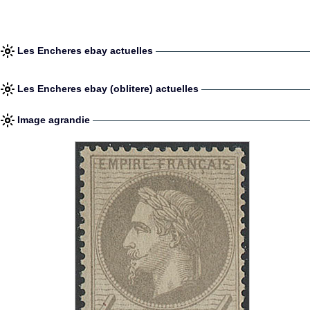
Les Encheres ebay actuelles
Les Encheres ebay (oblitere) actuelles
Image agrandie