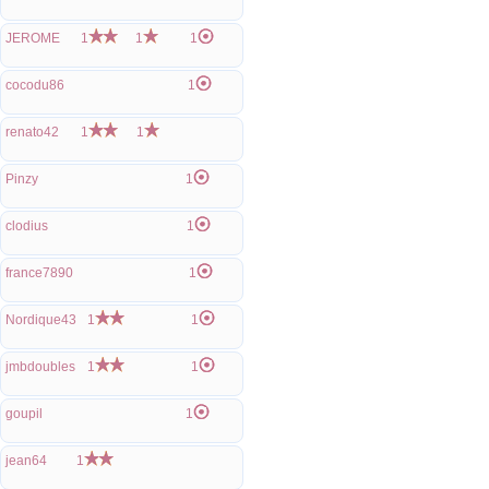
JEROME
1
1
1
cocodu86
1
renato42
1
1
Pinzy
1
clodius
1
france7890
1
Nordique43
1
1
jmbdoubles
1
1
goupil
1
jean64
1