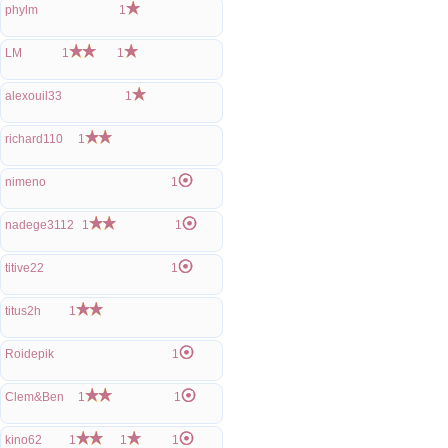
phylm
1
LM
1
1
alexouil33
1
richard110
1
nimeno
1
nadege3112
1
1
titive22
1
titus2h
1
Roidepik
1
Clem&Ben
1
1
kino62
1
1
1