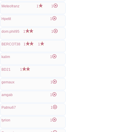
Meteofranz
1
1
Hpetit
1
dom.phil95
1
1
BERCOT38
1
1
kalim
1
BD21
1
gemaux
1
amgab
1
Patmu67
1
tyrion
1