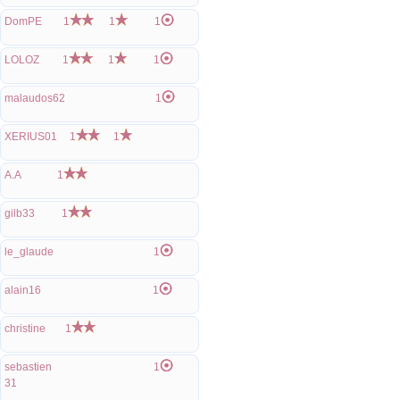
DomPE
1
1
1
LOLOZ
1
1
1
malaudos62
1
XERIUS01
1
1
A.A
1
gilb33
1
le_glaude
1
alain16
1
christine
1
sebastien
1
31