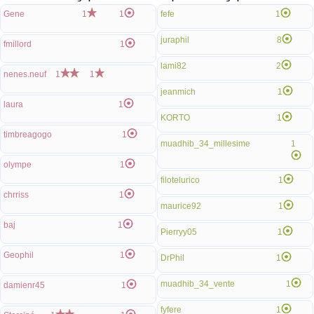
Gene
1
1
fefe
1
juraphil
8
fmillord
1
lami82
2
nenes.neuf
1
1
jeanmich
1
laura
1
KORTO
1
timbreagogo
1
muadhib_34_millesime
1
olympe
1
filotelurico
1
chrriss
1
maurice92
1
baj
1
Pierryy05
1
Geophil
1
DrPhil
1
muadhib_34_vente
1
damienr45
1
fyfere
1