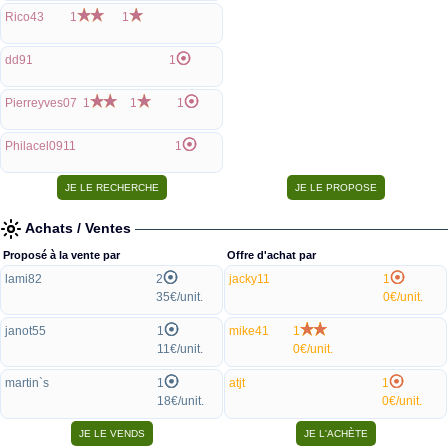
Rico43
1
1
dd91
1
Pierreyves07
1
1
1
Philacel0911
1
Achats / Ventes
Proposé à la vente par
Offre d'achat par
lami82
2
jacky11
1
35€/unit.
0€/unit.
janot55
1
mike41
1
11€/unit.
0€/unit.
martin`s
1
atjt
1
18€/unit.
0€/unit.