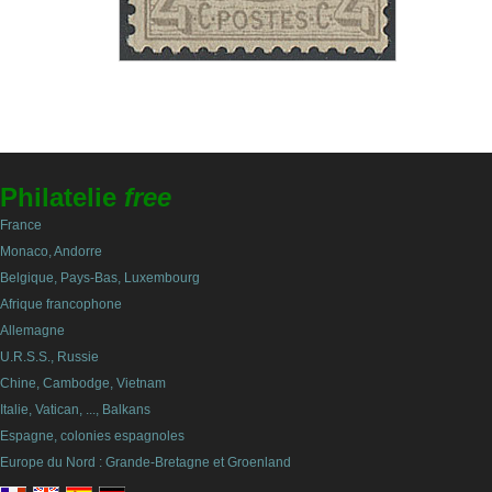
Philatelie
free
France
Monaco, Andorre
Belgique, Pays-Bas, Luxembourg
Afrique francophone
Allemagne
U.R.S.S., Russie
Chine, Cambodge, Vietnam
Italie, Vatican, ..., Balkans
Espagne, colonies espagnoles
Europe du Nord : Grande-Bretagne et Groenland