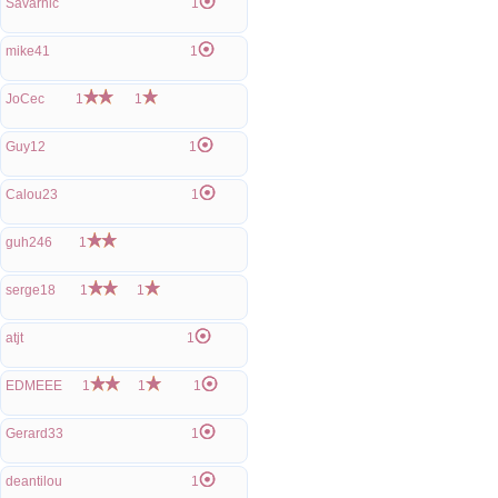
Savarnic
1
mike41
1
JoCec
1
1
Guy12
1
Calou23
1
guh246
1
serge18
1
1
atjt
1
EDMEEE
1
1
1
Gerard33
1
deantilou
1