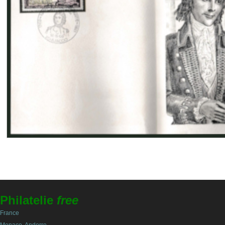
Philatelie
free
France
Monaco, Andorre