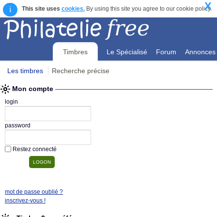
X
i
This site uses
cookies.
By using this site you agree to our cookie policy.
Timbres
Le Spécialisé
Forum
Annonces
Les timbres
Recherche précise
Mon compte
Mon compte
login
password
Restez connecté
mot de passe oublié ?
inscrivez-vous !