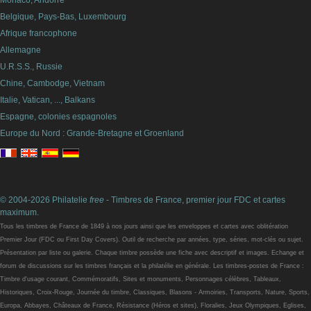
Belgique, Pays-Bas, Luxembourg
Afrique francophone
Allemagne
U.R.S.S., Russie
Chine, Cambodge, Vietnam
Italie, Vatican, ..., Balkans
Espagne, colonies espagnoles
Europe du Nord : Grande-Bretagne et Groenland
© 2004-2026 Philatelie
free
- Timbres de France, premier jour FDC et cartes
maximum.
Tous les timbres de France de 1849 à nos jours ainsi que les enveloppes et cartes avec oblitération
Premier Jour (FDC ou First Day Covers). Outil de recherche par années, type, séries, mot-clés ou sujet.
Présentation par liste ou galerie. Chaque timbre possède une fiche avec descriptif et images. Echange et
forum de discussions sur les timbres français et la philatélie en générale. Les timbres-postes de France :
Timbre d'usage courant, Commémoratifs, Sites et monuments, Personnages célèbres, Tableaux,
Historiques, Croix-Rouge, Journée du timbre, Classiques, Blasons - Armoiries, Transports, Nature, Sports,
Europa, Abbayes, Châteaux de France, Résistance (Héros et sites), Floralies, Jeux Olympiques, Eglises,