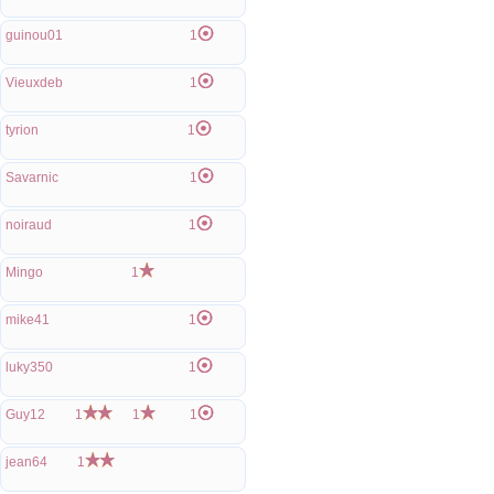
guinou01
1
Vieuxdeb
1
tyrion
1
Savarnic
1
noiraud
1
Mingo
1
mike41
1
luky350
1
Guy12
1
1
1
jean64
1