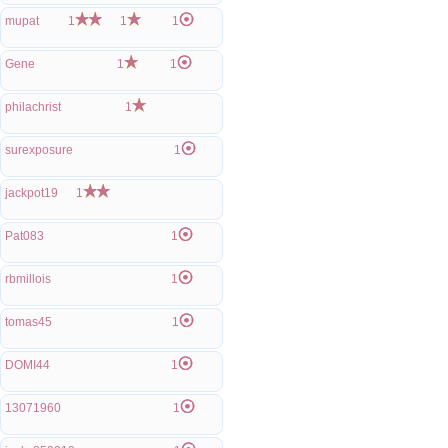
mupat
1
1
1
Gene
1
1
philachrist
1
surexposure
1
jackpot19
1
Pat083
1
rbmillois
1
tomas45
1
DOMI44
1
13071960
1