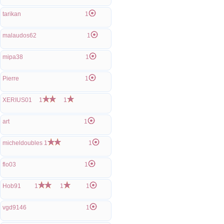
tarikan
1
malaudos62
1
mipa38
1
Pierre
1
XERIUS01
1
1
art
1
micheldoubles
1
1
flo03
1
Hob91
1
1
1
vgd9146
1