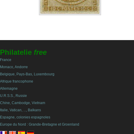
Philatelie
free
France
Monaco, Andorre
Belgique, Pays-Bas, Luxembourg
Afrique francophone
Allemagne
U.R.S.S., Russie
Chine, Cambodge, Vietnam
Italie, Vatican, ..., Balkans
Espagne, colonies espagnoles
Europe du Nord : Grande-Bretagne et Groenland