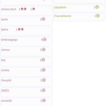
papydom
1
nenes.neuf
1
1
FranckAlerini
1
laura
1
fyfere
1
timbreagogo
6
chrriss
1
baj
1
emma
1
Geophil
1
GM25
1
annie85
1