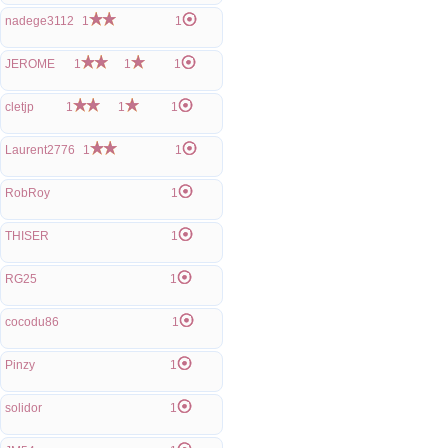
nadege3112
1
1
JEROME
1
1
1
cletjp
1
1
1
Laurent2776
1
1
RobRoy
1
THISER
1
RG25
1
cocodu86
1
Pinzy
1
solidor
1