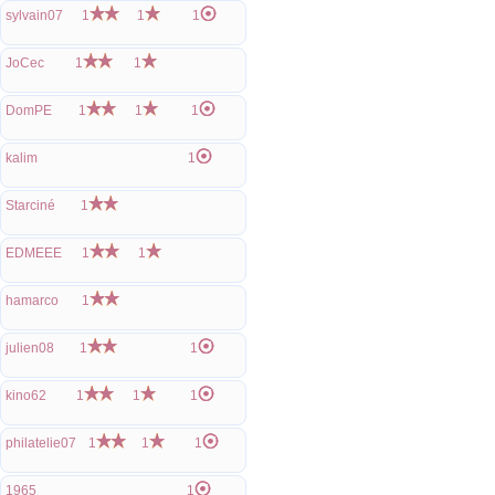
sylvain07
1
1
1
JoCec
1
1
DomPE
1
1
1
kalim
1
Starciné
1
EDMEEE
1
1
hamarco
1
julien08
1
1
kino62
1
1
1
philatelie07
1
1
1
1965
1