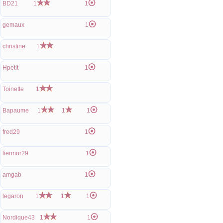
BD21
1
1
gemaux
1
christine
1
Hpetit
1
Toinette
1
Bapaume
1
1
1
fred29
1
liermor29
1
amgab
1
legaron
1
1
1
Nordique43
1
1