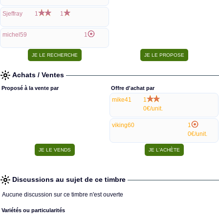
Sjeffray
1
1
michel59
1
Achats / Ventes
Proposé à la vente par
Offre d'achat par
mike41
1
0€/unit.
viking60
1
0€/unit.
Discussions au sujet de ce timbre
Aucune discussion sur ce timbre n'est ouverte
Variétés ou particularités