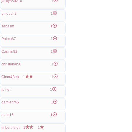
jacky850210
1
pinouch2
1
sebasm
1
Patmu67
1
Carmin92
1
christobal56
1
Clem&Ben
1
1
jp.net
1
damienr45
1
alain16
1
jmberthelot
1
1