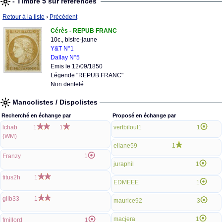
- Timbre 5 sur références
Retour à la liste
›
Précédent
Cérès - REPUB FRANC
10c., bistre-jaune
Y&T N°1
Dallay N°5
Emis le 12/09/1850
Légende "REPUB FRANC"
Non dentelé
Mancolistes / Dispolistes
Recherché en échange par
Proposé en échange par
lchab
1
1
vertbilout1
1
(WM)
eliane59
1
Franzy
1
juraphil
1
titus2h
1
EDMEEE
1
gilb33
1
maurice92
3
macjera
1
fmillord
1