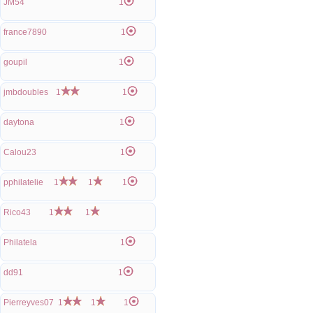
JM54
1
france7890
1
goupil
1
jmbdoubles
1
1
daytona
1
Calou23
1
pphilatelie
1
1
1
Rico43
1
1
Philatela
1
dd91
1
Pierreyves07
1
1
1