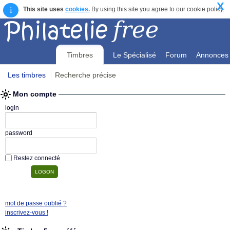
X
i
This site uses
cookies.
By using this site you agree to our cookie policy.
Timbres
Le Spécialisé
Forum
Annonces
Les timbres
Recherche précise
Mon compte
Mon compte
login
password
Restez connecté
mot de passe oublié ?
inscrivez-vous !