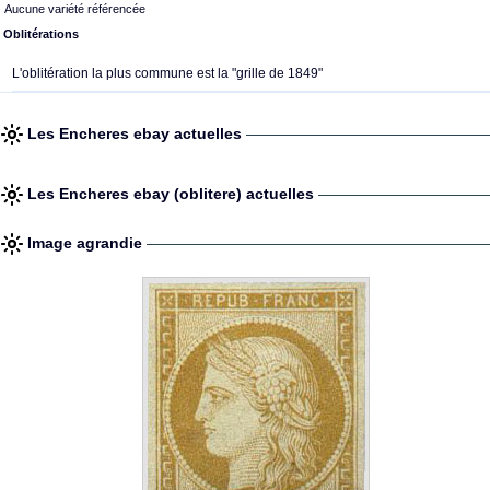
Aucune variété référencée
Oblitérations
L'oblitération la plus commune est la "grille de 1849"
Les Encheres ebay actuelles
Les Encheres ebay (oblitere) actuelles
Image agrandie