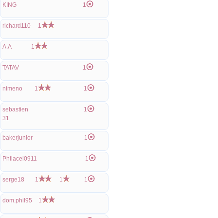
KING
1
richard110
1
A.A
1
TATAV
1
nimeno
1
1
sebastien
1
31
bakerjunior
1
Philacel0911
1
serge18
1
1
1
dom.phil95
1