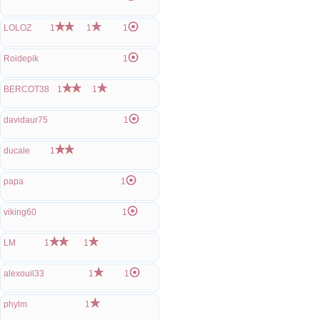
LOLOZ
1
1
1
Roidepik
1
BERCOT38
1
1
davidaur75
1
ducale
1
papa
1
viking60
1
LM
1
1
alexouil33
1
1
phylm
1