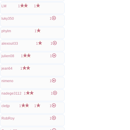
LM
1
1
luky350
1
phylm
1
alexouil33
1
1
julien08
1
1
jean64
1
nimeno
1
nadege3112
1
1
cletjp
1
1
1
RobRoy
1