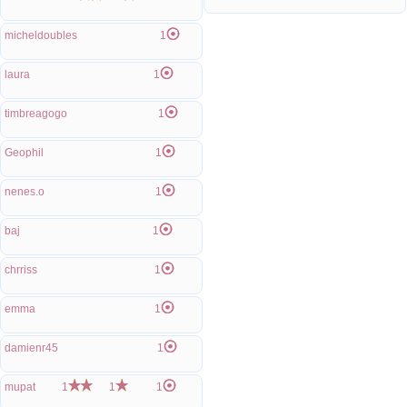
micheldoubles
1
laura
1
timbreagogo
1
Geophil
1
nenes.o
1
baj
1
chrriss
1
emma
1
damienr45
1
mupat
1
1
1