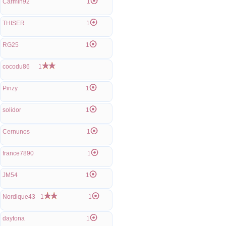
Carmin92
1
THISER
1
RG25
1
cocodu86
1
Pinzy
1
solidor
1
Cernunos
1
france7890
1
JM54
1
Nordique43
1
1
daytona
1