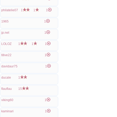
philatelie07
1
1
1
1965
1
jp.net
1
LOLOZ
1
1
1
titive22
1
davidaur75
1
ducale
1
flauflau
15
viking60
1
kaminari
1