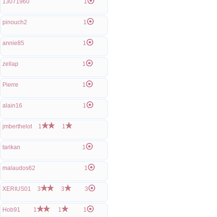
13071960
1
pinouch2
1
annie85
1
zellap
1
Pierre
1
alain16
1
jmberthelot
1
1
tarikan
1
malaudos62
1
XERIUS01
3
3
3
Hob91
1
1
1