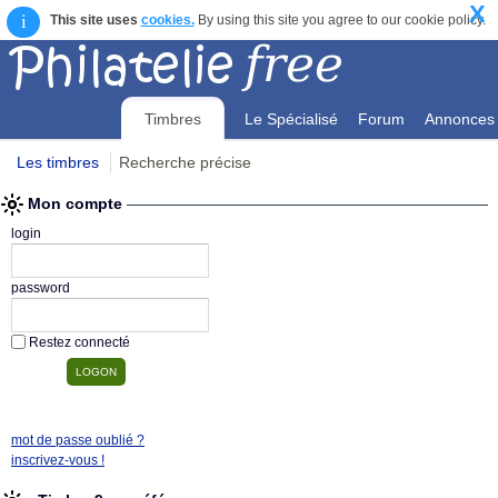
X
i
This site uses
cookies.
By using this site you agree to our cookie policy.
Timbres
Le Spécialisé
Forum
Annonces
Les timbres
Recherche précise
Mon compte
Mon compte
login
password
Restez connecté
mot de passe oublié ?
inscrivez-vous !