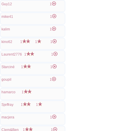
Guy12
1
mike41
1
kalim
1
kino62
1
1
1
Laurent2776
1
1
Starciné
1
1
goupil
1
hamarco
1
Sjeffray
1
1
macjera
1
Clem&Ben
1
1