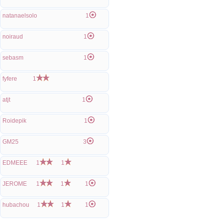
natanaelsolo
1
noiraud
1
sebasm
1
fyfere
1
atjt
1
Roidepik
1
GM25
3
EDMEEE
1
1
JEROME
1
1
1
hubachou
1
1
1