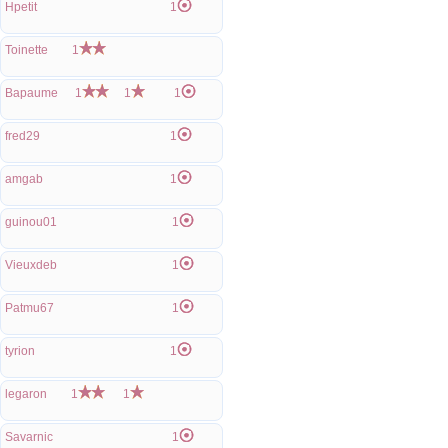
Hpetit
1
Toinette
1
Bapaume
1
1
1
fred29
1
amgab
1
guinou01
1
Vieuxdeb
1
Patmu67
1
tyrion
1
legaron
1
1
Savarnic
1