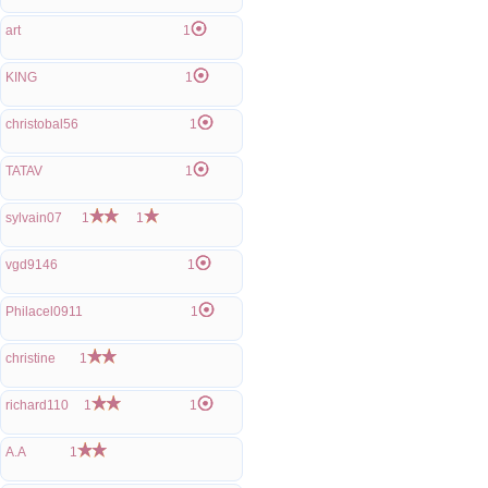
art
1
KING
1
christobal56
1
TATAV
1
sylvain07
1
1
vgd9146
1
Philacel0911
1
christine
1
richard110
1
1
A.A
1