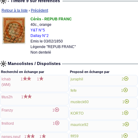
- Timbre 9 sur références
Retour à la liste
›
Précédent
Cérès - REPUB FRANC
40c., orange
Y&T N°5
Dallay N°2
Emis le 03/02/1850
Légende "REPUB FRANC"
Non dentelé
Mancolistes / Dispolistes
Recherché en échange par
Proposé en échange par
lchab
1
1
juraphil
2
(WM)
fefe
1
titus2h
1
musteck60
1
Franzy
1
KORTO
1
fmillord
1
maurice92
3
fifi59
1
nenes.neuf
1
1