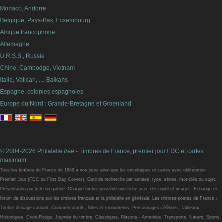
Monaco, Andorre
Belgique, Pays-Bas, Luxembourg
Afrique francophone
Allemagne
U.R.S.S., Russie
Chine, Cambodge, Vietnam
Italie, Vatican, ..., Balkans
Espagne, colonies espagnoles
Europe du Nord : Grande-Bretagne et Groenland
© 2004-2026 Philatelie
free
- Timbres de France, premier jour FDC et cartes
maximum.
Tous les timbres de France de 1849 à nos jours ainsi que les enveloppes et cartes avec oblitération
Premier Jour (FDC ou First Day Covers). Outil de recherche par années, type, séries, mot-clés ou sujet.
Présentation par liste ou galerie. Chaque timbre possède une fiche avec descriptif et images. Echange et
forum de discussions sur les timbres français et la philatélie en générale. Les timbres-postes de France :
Timbre d'usage courant, Commémoratifs, Sites et monuments, Personnages célèbres, Tableaux,
Historiques, Croix-Rouge, Journée du timbre, Classiques, Blasons - Armoiries, Transports, Nature, Sports,