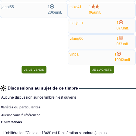
janot55
1
mike41
1
20€/unit.
0€/unit.
macjera
1
0€/unit.
viking60
1
0€/unit.
vinpa
1
100€/unit.
Discussions au sujet de ce timbre
Aucune discussion sur ce timbre n'est ouverte
Variétés ou particularités
Aucune variété référencée
Oblitérations
L'oblitération "Grille de 1849" est l'oblitération standard (la plus