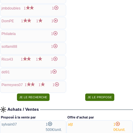
jmbdoubles
1
1
DomPE
1
1
1
Philatela
1
solfami88
1
Rico43
1
1
1
dd91
1
Pierreyves07
1
1
1
Achats / Ventes
Proposé à la vente par
Offre d'achat par
sylvain07
1
atjt
1
500€/unit.
0€/unit.