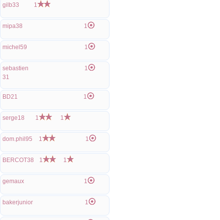
gilb33
1
mipa38
1
michel59
1
sebastien
1
31
BD21
1
serge18
1
1
dom.phil95
1
1
BERCOT38
1
1
gemaux
1
bakerjunior
1