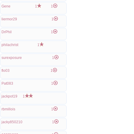
Gene
1
1
liermor29
1
DrPhil
1
philachrist
1
surexposure
1
flo03
1
Pat083
1
jackpot19
1
rbmillois
1
jacky850210
1