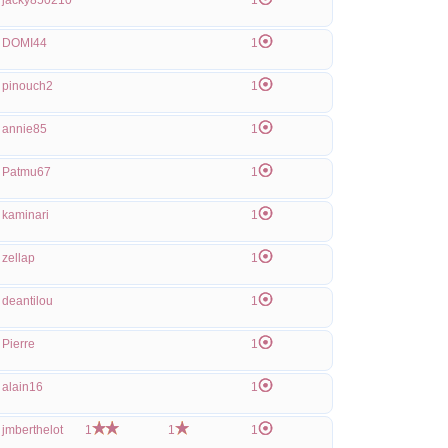
jacky850210
1
DOMI44
1
pinouch2
1
annie85
1
Patmu67
1
kaminari
1
zellap
1
deantilou
1
Pierre
1
alain16
1
jmberthelot
1
1
1