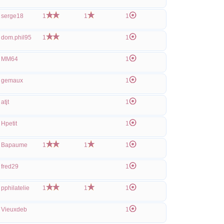
serge18
1
1
1
dom.phil95
1
1
MM64
1
gemaux
1
atjt
1
Hpetit
1
Bapaume
1
1
1
fred29
1
pphilatelie
1
1
1
Vieuxdeb
1