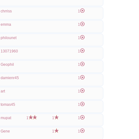
chrriss
1
emma
1
philounet
1
13071960
1
Geophil
1
damienr45
1
art
1
tomas45
1
mupat
1
1
1
Gene
1
1