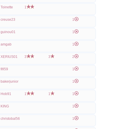
Toinette
1
creuse23
1
guinou01
1
amgab
1
XERIUS01
3
3
2
fifi59
1
bakerjunior
1
Hob91
1
1
1
KING
1
christobal56
1