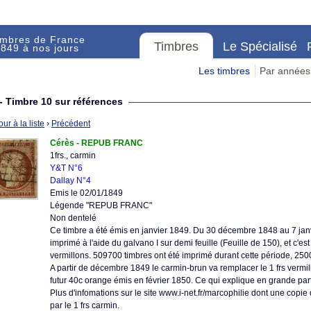
imbres de France
Timbres
Le Spécialisé
849 à nos jours
Les timbres
Par années
- Timbre 10 sur références
ur à la liste
›
Précédent
Cérès - REPUB FRANC
1frs., carmin
Y&T N°6
Dallay N°4
Emis le 02/01/1849
Légende "REPUB FRANC"
Non dentelé
Ce timbre a été émis en janvier 1849. Du 30 décembre 1848 au 7 janvie
imprimé à l'aide du galvano I sur demi feuille (Feuille de 150), et c'es
vermillons. 509700 timbres ont été imprimé durant cette période, 25
A partir de décembre 1849 le carmin-brun va remplacer le 1 frs vermill
futur 40c orange émis en février 1850. Ce qui explique en grande partie
Plus d'infomations sur le site www.i-net.fr/marcophilie dont une copie
par le 1 frs carmin.