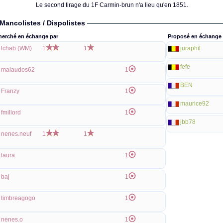
Le second tirage du 1F Carmin-brun n'a lieu qu'en 1851.
Mancolistes / Dispolistes
herché en échange par
Proposé en échange 
lchab (WM)
1
1
juraphil
fefe
malaudos62
1
BEN
Franzy
1
maurice92
fmillord
1
jbb78
nenes.neuf
1
1
laura
1
baj
1
timbreagogo
1
nenes.o
1