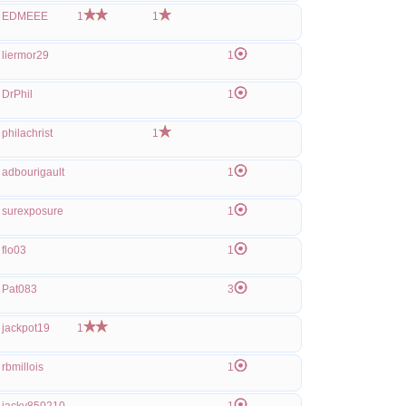
EDMEEE
1
1
liermor29
1
DrPhil
1
philachrist
1
adbourigault
1
surexposure
1
flo03
1
Pat083
3
jackpot19
1
rbmillois
1