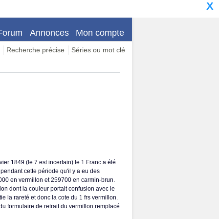
X
Forum
Annonces
Mon compte
Recherche précise
Séries ou mot clé
r 1849 (le 7 est incertain) le 1 Franc a été
t pendant cette période qu'il y a eu des
0000 en vermillon et 259700 en carmin-brun.
on dont la couleur portait confusion avec le
 la rareté et donc la cote du 1 frs vermillon.
 du formulaire de retrait du vermillon remplacé