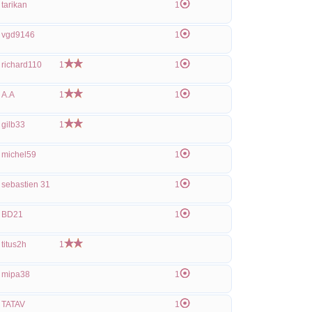
tarikan
1
vgd9146
1
richard110
1
1
A.A
1
1
gilb33
1
michel59
1
sebastien 31
1
BD21
1
titus2h
1
mipa38
1
TATAV
1