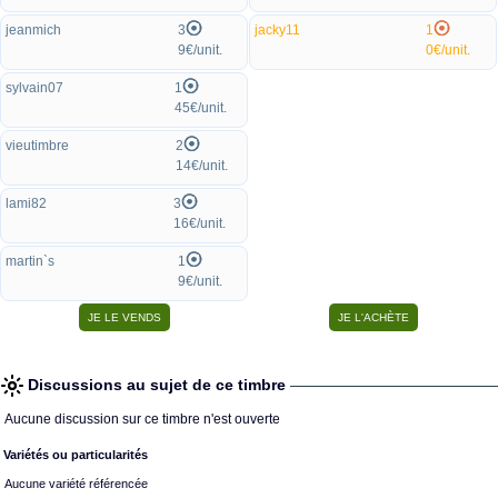
jeanmich
3
jacky11
1
9€/unit.
0€/unit.
sylvain07
1
45€/unit.
vieutimbre
2
14€/unit.
lami82
3
16€/unit.
martin`s
1
9€/unit.
Discussions au sujet de ce timbre
Aucune discussion sur ce timbre n'est ouverte
Variétés ou particularités
Aucune variété référencée