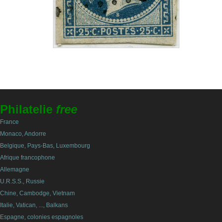
Philatelie
free
France
Monaco, Andorre
Belgique, Pays-Bas, Luxembourg
Afrique francophone
Allemagne
U.R.S.S., Russie
Chine, Cambodge, Vietnam
Italie, Vatican, ..., Balkans
Espagne, colonies espagnoles