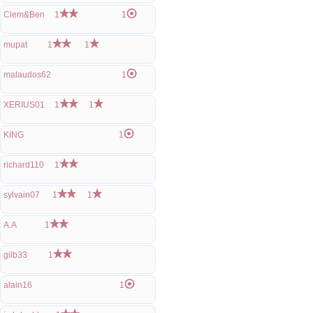
Clem&Ben
1
1
mupat
1
1
malaudos62
1
XERIUS01
1
1
KING
1
richard110
1
sylvain07
1
1
A.A
1
gilb33
1
alain16
1