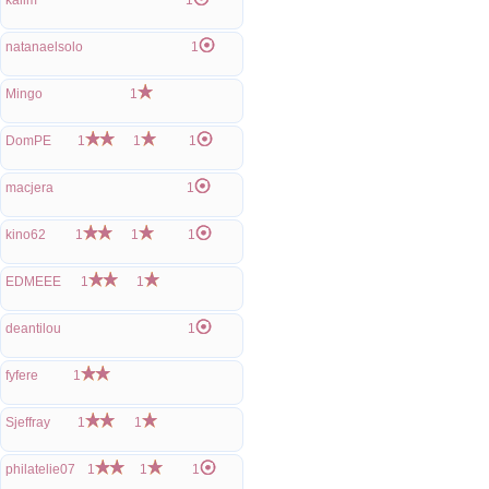
kalim
1
natanaelsolo
1
Mingo
1
DomPE
1
1
1
macjera
1
kino62
1
1
1
EDMEEE
1
1
deantilou
1
fyfere
1
Sjeffray
1
1
philatelie07
1
1
1