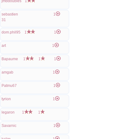
jmbdoubles
1
sebastien
1
31
dom.phil95
1
1
art
1
Bapaume
1
1
1
amgab
1
Patmu67
1
tyrion
1
legaron
1
1
Savarnic
1