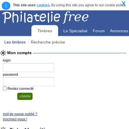
X
i
This site uses
cookies.
By using this site you agree to our cookie policy.
Timbres
Le Spécialisé
Forum
Annonces
Les timbres
Recherche précise
Mon compte
Mon compte
login
password
Restez connecté
mot de passe oublié ?
inscrivez-vous !