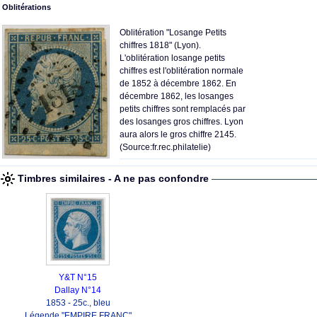
Oblitérations
Oblitération "Losange Petits
chiffres 1818" (Lyon).
L'oblitération losange petits
chiffres est l'oblitération normale
de 1852 à décembre 1862. En
décembre 1862, les losanges
petits chiffres sont remplacés par
des losanges gros chiffres. Lyon
aura alors le gros chiffre 2145.
(Source:fr.rec.philatelie)
Timbres similaires - A ne pas confondre
Y&T N°15
Dallay N°14
1853 - 25c., bleu
Légende "EMPIRE FRANC"