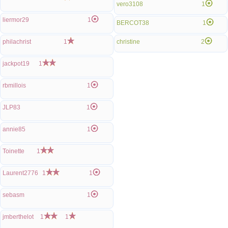
vero3108
1
liermor29
1
BERCOT38
1
philachrist
1
christine
2
jackpot19
1
rbmillois
1
JLP83
1
annie85
1
Toinette
1
Laurent2776
1
1
sebasm
1
jmberthelot
1
1