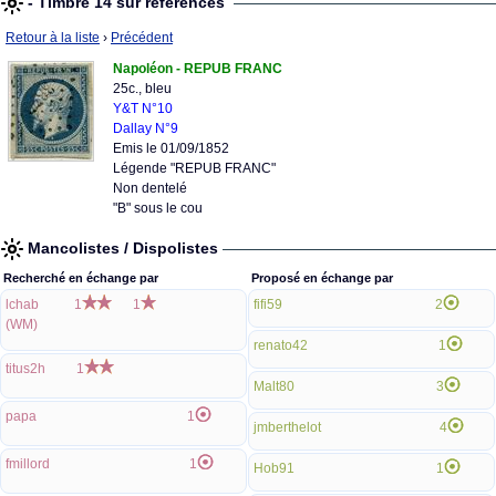
- Timbre 14 sur références
Retour à la liste
›
Précédent
Napoléon - REPUB FRANC
25c., bleu
Y&T N°10
Dallay N°9
Emis le 01/09/1852
Légende "REPUB FRANC"
Non dentelé
"B" sous le cou
Mancolistes / Dispolistes
Recherché en échange par
Proposé en échange par
lchab
1
1
fifi59
2
(WM)
renato42
1
titus2h
1
Malt80
3
papa
1
jmberthelot
4
fmillord
1
Hob91
1