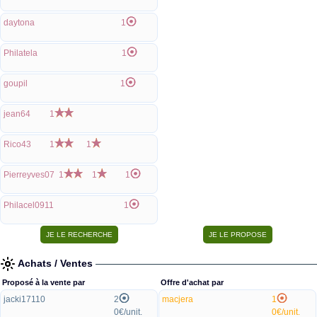
daytona
1
Philatela
1
goupil
1
jean64
1
Rico43
1
1
Pierreyves07
1
1
1
Philacel0911
1
Achats / Ventes
Proposé à la vente par
Offre d'achat par
jacki17110
2
macjera
1
0€/unit.
0€/unit.