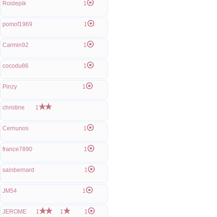
Roidepik
1
pomof1969
1
Carmin92
1
cocodu86
1
Pinzy
1
christine
1
Cernunos
1
france7890
1
sainbernard
1
JM54
1
JEROME
1
1
1