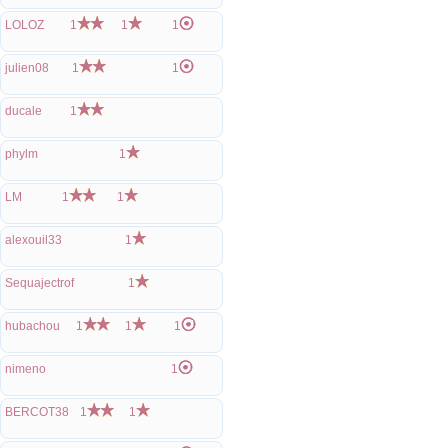
LOLOZ
1
1
1
julien08
1
1
ducale
1
phylm
1
LM
1
1
alexouil33
1
Sequajectrof
1
hubachou
1
1
1
nimeno
1
BERCOT38
1
1