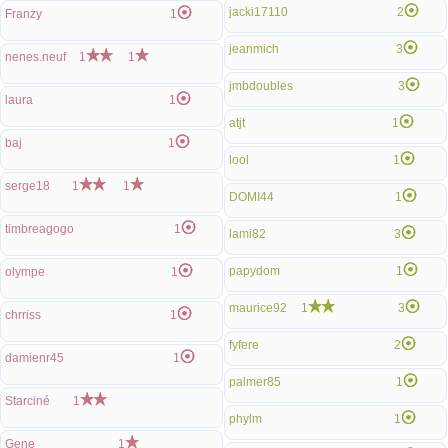
jacki17110
2
Franzy
1
jeanmich
3
nenes.neuf
1
1
jmbdoubles
3
laura
1
atjt
1
baj
1
lool
1
serge18
1
1
DOMI44
1
timbreagogo
1
lami82
3
papydom
1
olympe
1
maurice92
1
3
chrriss
1
fyfere
2
damienr45
1
palmer85
1
Starciné
1
phylm
1
Gene
1