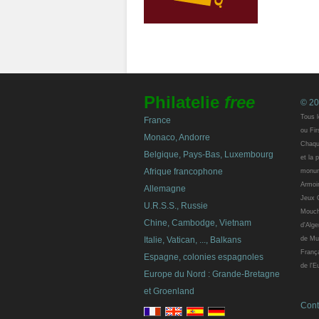
Philatelie
free
© 20
Tous l
France
ou Fir
Monaco, Andorre
Chaque
Belgique, Pays-Bas, Luxembourg
et la 
Afrique francophone
monum
Armoir
Allemagne
Jeux 
U.R.S.S., Russie
Mouch
Chine, Cambodge, Vietnam
d'Alge
Italie, Vatican, ..., Balkans
de Mu
França
Espagne, colonies espagnoles
de l'E
Europe du Nord : Grande-Bretagne
et Groenland
Cont