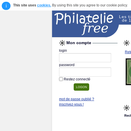
i
This site uses
cookies.
By using this site you agree to our cookie policy.
Les t
de 1
Mon compte
login
Reto
password
Restez connecté
mot de passe oublié ?
inscrivez-vous !
Rec