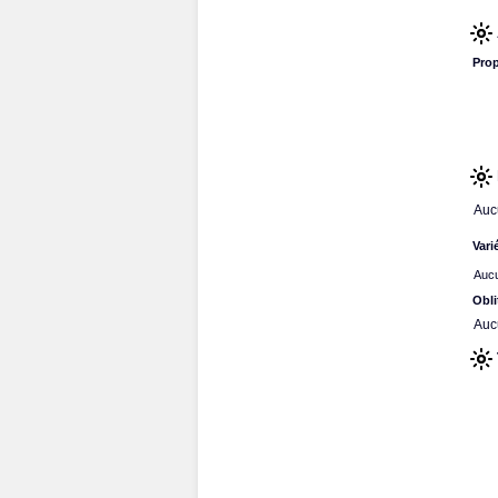
Prop
Auc
Vari
Aucu
Obli
Auc