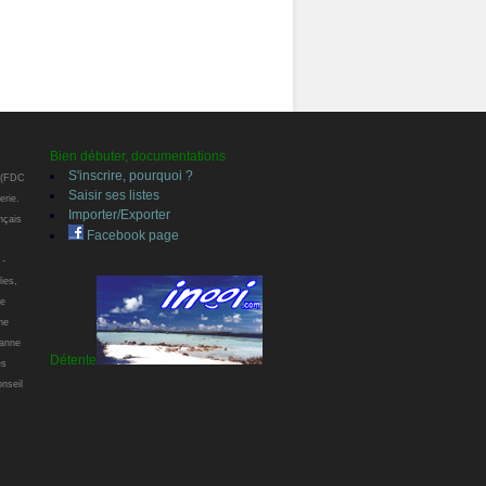
Bien débuter, documentations
S'inscrire, pourquoi ?
r (FDC
Saisir ses listes
erie.
Importer/Exporter
nçais
Facebook page
 -
ies,
pe
ne
ianne
Détente
es
onseil