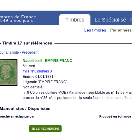
imbres de France
Timbres
Le Spécialisé
849 à nos jours
Les timbres
Par années
- Timbre 17 sur références
ur à la liste
›
Précédent
Napoléon III - EMPIRE FRANC
5c., vert
Y&T N°Colonies 8
Emis le 01/01/1871
Légende "EMPIRE FRANC"
Non dentelé
n° 8 Colonies oblitéré MQE (Martinique), semblable au n° 12 de Fra
proche du n°35. c'est pratiquement la seule façon de le reconnaître p
Mancolistes / Dispolistes
herché en échange par
Proposé en échange 