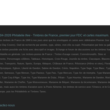
04-2026 Philatelie
free
- Timbres de France, premier jour FDC et cartes maximum.
es timbres de France de 1849 à nos jours ainsi que les enveloppes et cartes avec oblitération Premier Jou
st Day Covers). Outil de recherche par années, type, séries, mot-clés ou sujet. Présentation par liste ou gal
 timbre possède une fiche avec descriptif et images. Echange et forum de discussions sur les timbres fra
philatélie en générale. Les timbres-postes de France : Timbre d'usage courant, Commémoratifs, Sites et
ents, Personnages célèbres, Tableaux, Historiques, Croix-Rouge, Journée du timbre, Classiques, Blasons
ies, Transports, Nature, Sports, Europa, Abbayes, Châteaux de France, Résistance (Héros et sites), Floral
Olympiques, Eglises, Liberté de Gandon, Sabine de Gandon, Cérès, Napoléon, Type Sage, Type Blanc, Ty
on, Semeuse, Type Merson, Type Pasteur, Type Paix, Type Mercure, Type Arc de triomphe, Type Marian
r, Type Coq d'Alger, Type Iris, Type Marianne de Dulac, Pétain - Type Hourriez, Marianne de Gandon, Mar
ller, Marianne de Cheffer, Type Moissonneuse, Marianne de Béquet, Marianne du bicentenaire, Marianne d
is, mais aussi les timbres d'aviation avec la Poste Aérienne, les timbres de service avec l'Unesco, et le C
urope, puis les Préoblitérés et Timbres Taxes.
actez-nous