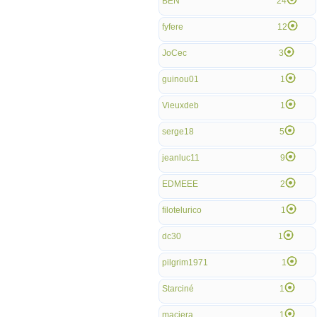
BEN
24
fyfere
12
JoCec
3
guinou01
1
Vieuxdeb
1
serge18
5
jeanluc11
9
EDMEEE
2
filotelurico
1
dc30
1
pilgrim1971
1
Starciné
1
macjera
1