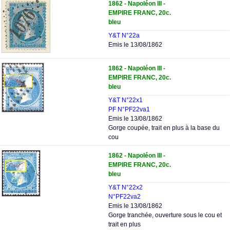
1862 - Napoléon III -
EMPIRE FRANC, 20c.
bleu
Y&T N°22a
Emis le 13/08/1862
1862 - Napoléon III -
EMPIRE FRANC, 20c.
bleu
Y&T N°22x1
PF N°PF22va1
Emis le 13/08/1862
Gorge coupée, trait en plus à la base du
cou
1862 - Napoléon III -
EMPIRE FRANC, 20c.
bleu
Y&T N°22x2
N°PF22va2
Emis le 13/08/1862
Gorge tranchée, ouverture sous le cou et
trait en plus