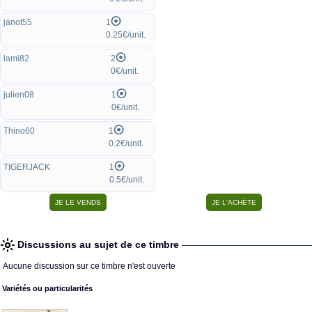
janot55
1
0.25€/unit.
lami82
2
0€/unit.
julien08
1
0€/unit.
Thino60
1
0.2€/unit.
TIGERJACK
1
0.5€/unit.
Discussions au sujet de ce timbre
Aucune discussion sur ce timbre n'est ouverte
Variétés ou particularités