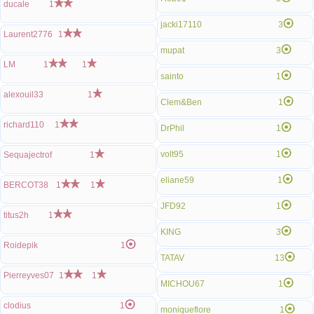
ducale
1
jacki17110
3
Laurent2776
1
mupat
3
LM
1
1
sainto
1
alexouil33
1
Clem&Ben
1
richard110
1
DrPhil
1
volt95
1
Sequajectrof
1
eliane59
1
BERCOT38
1
1
JFD92
1
titus2h
1
KING
3
Roidepik
1
TATAV
13
Pierreyves07
1
1
MICHOU67
1
clodius
1
moniqueflore
1