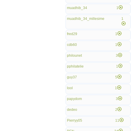
muadhib_34
1
muadhib_34_millesime
1
fred29
1
cdb60
1
philounet
3
pphilatelie
1
guy37
5
lool
1
papydom
3
dedeo
2
Pierryy05
11