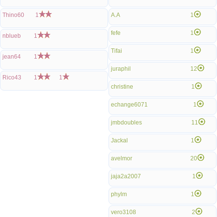
Thino60
1
A.A
1
fefe
1
nblueb
1
Tifai
1
jean64
1
juraphil
12
Rico43
1
1
christine
1
echange6071
1
jmbdoubles
11
Jackal
1
avelmor
20
jaja2a2007
1
phylm
1
vero3108
2