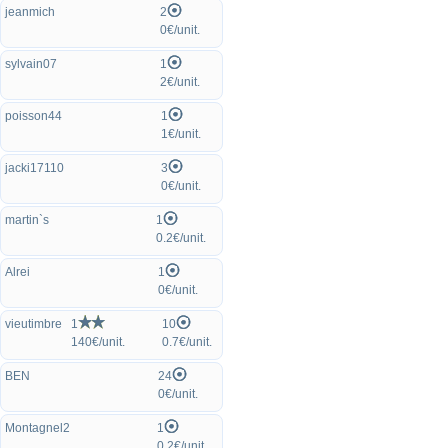
jeanmich
2
0€/unit.
sylvain07
1
2€/unit.
poisson44
1
1€/unit.
jacki17110
3
0€/unit.
martin`s
1
0.2€/unit.
Alrei
1
0€/unit.
vieutimbre
1
10
140€/unit.
0.7€/unit.
BEN
24
0€/unit.
Montagnel2
1
0.2€/unit.