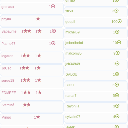
emilio
1
gemaux
1
fifi59
3
phylm
1
goupil
100
Bapaume
1
1
1
michel59
1
jmberthelot
10
Patmu67
1
malcom85
9
legaron
1
1
jcb34949
1
JoCec
1
1
DALOU
1
serge18
1
1
BD21
6
EDMEEE
1
1
nanar7
5
Starciné
1
Rayphila
3
sylvain07
4
Mingo
1
Hob91
5