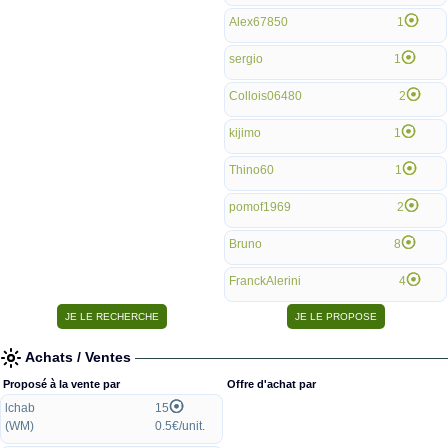
Alex67850
1
sergio
1
Collois06480
2
kijimo
1
Thino60
1
pomof1969
2
Bruno
8
FranckAlerini
4
Achats / Ventes
Proposé à la vente par
Offre d'achat par
lchab
15
(WM)
0.5€/unit.