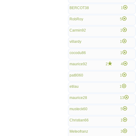
BERCOT38
1
RobRoy
5
Carmin92
1
villardy
1
cocodu86
1
maurice92
2
4
pat8060
1
etilau
1
maurice28
13
musteck60
5
Christian66
1
Meteofranz
3