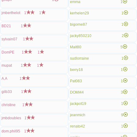
emma
1
jmberthelot
1
1
kerhelen29
1
bigorne87
1
BD21
1
jacky850210
2
sylvain07
1
Malt80
5
DomPE
1
1
sudlorraine
1
mupat
1
1
berry18
1
A.A
1
Pat083
1
gilb33
1
DOMI44
3
jackpot19
1
christine
1
jeanmich
9
jmbdoubles
1
renato42
1
dom.phil95
1