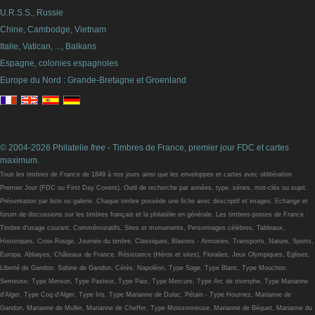
U.R.S.S., Russie
Chine, Cambodge, Vietnam
Italie, Vatican, ..., Balkans
Espagne, colonies espagnoles
Europe du Nord : Grande-Bretagne et Groenland
© 2004-2026 Philatelie
free
- Timbres de France, premier jour FDC et cartes
maximum.
Tous les timbres de France de 1849 à nos jours ainsi que les enveloppes et cartes avec oblitération
Premier Jour (FDC ou First Day Covers). Outil de recherche par années, type, séries, mot-clés ou sujet.
Présentation par liste ou galerie. Chaque timbre possède une fiche avec descriptif et images. Echange et
forum de discussions sur les timbres français et la philatélie en générale. Les timbres-postes de France :
Timbre d'usage courant, Commémoratifs, Sites et monuments, Personnages célèbres, Tableaux,
Historiques, Croix-Rouge, Journée du timbre, Classiques, Blasons - Armoiries, Transports, Nature, Sports,
Europa, Abbayes, Châteaux de France, Résistance (Héros et sites), Floralies, Jeux Olympiques, Eglises,
Liberté de Gandon, Sabine de Gandon, Cérès, Napoléon, Type Sage, Type Blanc, Type Mouchon,
Semeuse, Type Merson, Type Pasteur, Type Paix, Type Mercure, Type Arc de triomphe, Type Marianne
d'Alger, Type Coq d'Alger, Type Iris, Type Marianne de Dulac, Pétain - Type Hourriez, Marianne de
Gandon, Marianne de Muller, Marianne de Cheffer, Type Moissonneuse, Marianne de Béquet, Marianne du