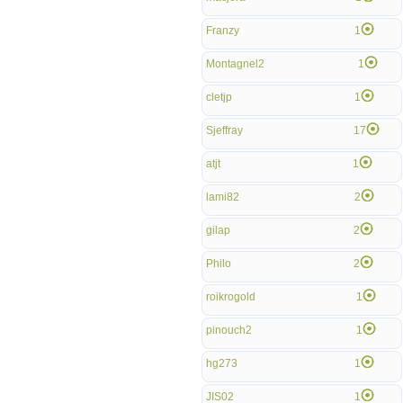
Franzy
1
Montagnel2
1
cletjp
1
Sjeffray
17
atjt
1
lami82
2
gilap
2
Philo
2
roikrogold
1
pinouch2
1
hg273
1
JIS02
1