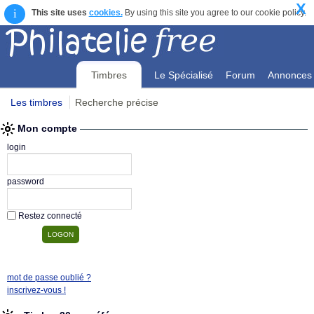
X
i
This site uses
cookies.
By using this site you agree to our cookie policy.
Timbres
Le Spécialisé
Forum
Annonces
Les timbres
Recherche précise
Mon compte
Mon compte
login
password
Restez connecté
mot de passe oublié ?
inscrivez-vous !