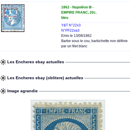
1862 - Napoléon III -
EMPIRE FRANC, 20c.
bleu
Y&T N°22x3
N°PF22va3
Emis le 13/08/1862
Barbe sous le cou, barbichette non définie
par un filet blanc
Les Encheres ebay actuelles
Les Encheres ebay (oblitere) actuelles
Image agrandie