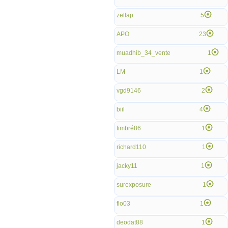
zellap
5
APO
23
muadhib_34_vente
1
LM
1
vgd9146
2
biil
4
timbré86
1
richard110
1
jacky11
1
surexposure
1
flo03
1
deodat88
1