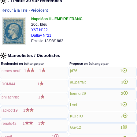
- Timbre 30 sur références
Retour à la liste
›
Précédent
Napoléon III - EMPIRE FRANC
20c., bleu
Y&T N°22
Dallay N°21
Emis le 13/08/1862
Mancolistes / Dispolistes
Recherché en échange par
Proposé en échange par
nenes.neuf
1
1
jd76
1
al1parfait
3
DOMI44
1
liermor29
2
philachrist
1
Lvet
1
jackpot19
1
KORTO
7
renato42
1
1
Guy12
1
goupil
1