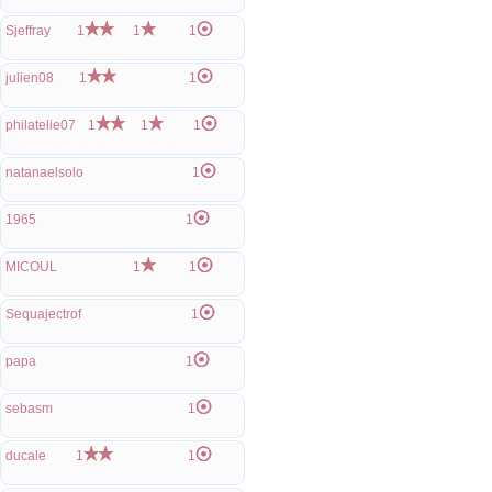
Sjeffray
1
1
1
julien08
1
1
philatelie07
1
1
1
natanaelsolo
1
1965
1
MICOUL
1
1
Sequajectrof
1
papa
1
sebasm
1
ducale
1
1