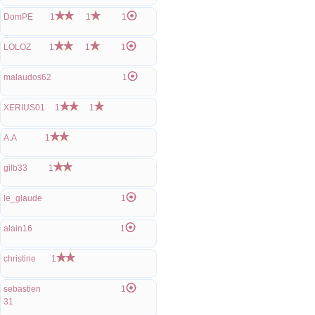
DomPE
1
1
1
LOLOZ
1
1
1
malaudos62
1
XERIUS01
1
1
A.A
1
gilb33
1
le_glaude
1
alain16
1
christine
1
sebastien
1
31