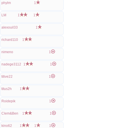
phylm
1
LM
1
1
alexouil33
1
richard110
1
nimeno
1
nadege3112
1
1
titive22
1
titus2h
1
Roidepik
1
Clem&Ben
1
1
kino62
1
1
1