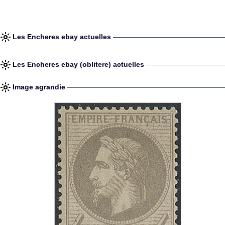
Les Encheres ebay actuelles
Les Encheres ebay (oblitere) actuelles
Image agrandie