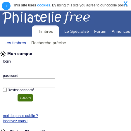
X
i
This site uses
cookies.
By using this site you agree to our cookie policy.
Timbres
Le Spécialisé
Forum
Annonces
Les timbres
Recherche précise
Mon compte
Mon compte
login
password
Restez connecté
mot de passe oublié ?
inscrivez-vous !