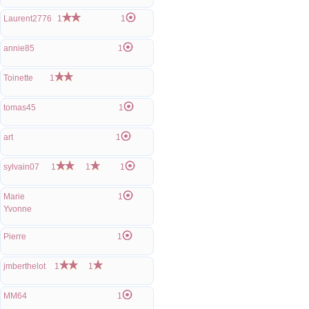
Laurent2776
1
1
annie85
1
Toinette
1
tomas45
1
art
1
sylvain07
1
1
1
Marie
1
Yvonne
Pierre
1
jmberthelot
1
1
MM64
1