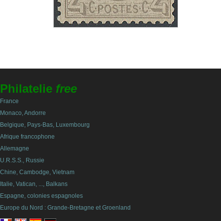
Philatelie
free
France
Monaco, Andorre
Belgique, Pays-Bas, Luxembourg
Afrique francophone
Allemagne
U.R.S.S., Russie
Chine, Cambodge, Vietnam
Italie, Vatican, ..., Balkans
Espagne, colonies espagnoles
Europe du Nord : Grande-Bretagne et Groenland