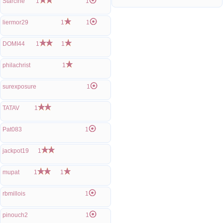
Starciné
1
1
liermor29
1
1
DOMI44
1
1
philachrist
1
surexposure
1
TATAV
1
Pat083
1
jackpot19
1
mupat
1
1
rbmillois
1
pinouch2
1