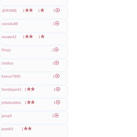
JEROME
1
1
1
cocodu86
1
renato42
1
1
Pinzy
1
clodius
1
france7890
1
Nordique43
1
1
jmbdoubles
1
1
goupil
1
jean64
1