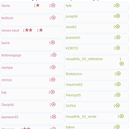
Gene
1
1
fefe
1
juraphil
8
fmillord
1
lami82
2
nenes.neuf
1
1
jeanmich
1
laura
1
KORTO
1
timbreagogo
1
muadhib_34_millesime
1
olympe
1
filotelurico
1
chrriss
1
maurice92
1
baj
1
Pierryy05
1
Geophil
1
DrPhil
1
muadhib_34_vente
1
damienr45
1
fyfere
1