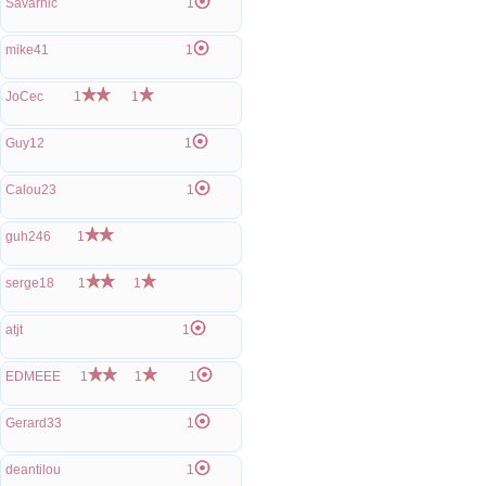
Savarnic
1
mike41
1
JoCec
1
1
Guy12
1
Calou23
1
guh246
1
serge18
1
1
atjt
1
EDMEEE
1
1
1
Gerard33
1
deantilou
1