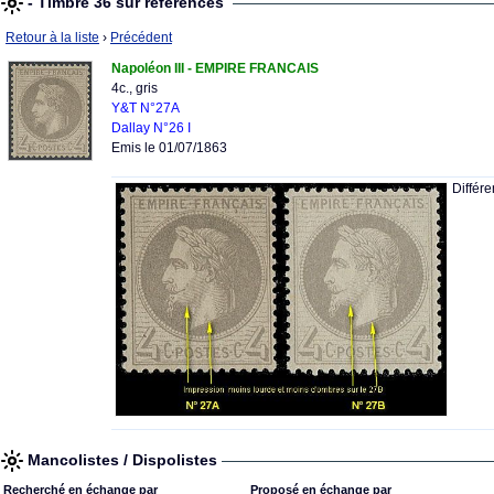
- Timbre 36 sur références
Retour à la liste
›
Précédent
Napoléon III - EMPIRE FRANCAIS
4c., gris
Y&T N°27A
Dallay N°26 I
Emis le 01/07/1863
Différ
Mancolistes / Dispolistes
Recherché en échange par
Proposé en échange par