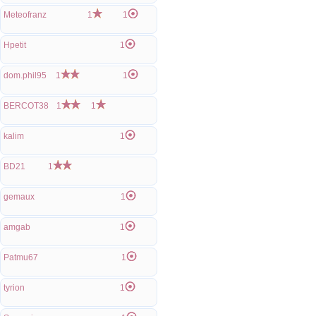
Meteofranz
1
1
Hpetit
1
dom.phil95
1
1
BERCOT38
1
1
kalim
1
BD21
1
gemaux
1
amgab
1
Patmu67
1
tyrion
1