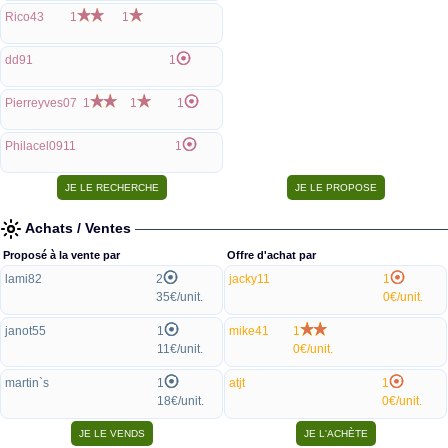
Rico43
1
1
dd91
1
Pierreyves07
1
1
1
Philacel0911
1
Achats / Ventes
Proposé à la vente par
Offre d'achat par
lami82
2
jacky11
1
35€/unit.
0€/unit.
janot55
1
mike41
1
11€/unit.
0€/unit.
martin`s
1
atjt
1
18€/unit.
0€/unit.