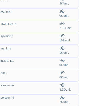
3€/unit.
jeanmich
2
0€/unit.
TIGERJACK
5
2.5€/unit.
sylvain07
1
10€/unit.
martin`s
1
1€/unit.
jacki17110
7
0€/unit.
Alrei
1
0€/unit.
vieutimbre
7
3.5€/unit.
poisson44
1
2€/unit.