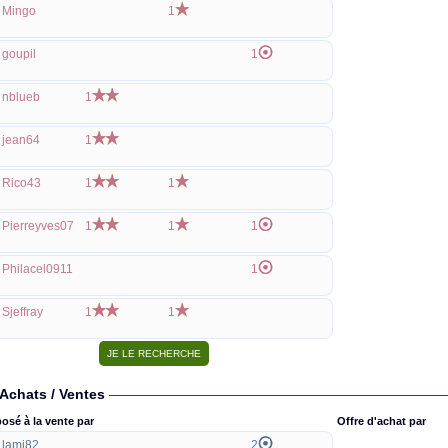
Mingo
1
goupil
1
nblueb
1
jean64
1
Rico43
1
1
Pierreyves07
1
1
1
Philacel0911
1
Sjeffray
1
1
Achats / Ventes
osé à la vente par
Offre d'achat par
lami82
2