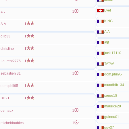
Lvet
art
1
KING
A.A
1
A.A
gilb33
1
atjt
christine
1
jacki17110
Laurent2776
1
TATAV
sebastien 31
1
dom.phil95
muadhib_34
dom.phil95
1
serge18
BD21
1
maurice28
gemaux
1
guinou01
micheldoubles
1
guy37