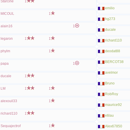
Starciné
1
emilio
MICOUL
1
hg273
alain16
1
ducale
legaron
1
1
richard110
phylm
1
deodat88
BERCOT38
papa
1
avelmor
ducale
1
Bruno
LM
1
1
RobRoy
alexouil33
1
maurice92
richard110
1
etilau
Sequajectrof
1
Alex67850