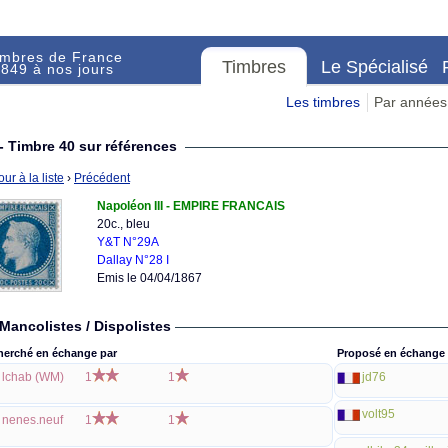
imbres de France
Timbres
Le Spécialisé
849 à nos jours
Les timbres
Par années
- Timbre 40 sur références
ur à la liste
›
Précédent
Napoléon III - EMPIRE FRANCAIS
20c., bleu
Y&T N°29A
Dallay N°28 I
Emis le 04/04/1867
Mancolistes / Dispolistes
herché en échange par
Proposé en échange 
lchab (WM)
1
1
jd76
volt95
nenes.neuf
1
1