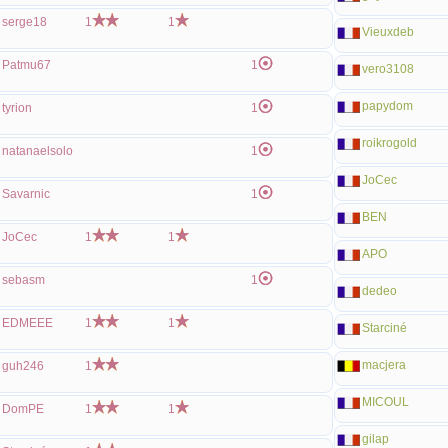
serge18
1
1
Vieuxdeb
Patmu67
1
vero3108
papydom
tyrion
1
roikrogold
natanaelsolo
1
JoCec
Savarnic
1
BEN
JoCec
1
1
APO
sebasm
1
dedeo
EDMEEE
1
1
Starciné
macjera
guh246
1
MICOUL
DomPE
1
1
gilap