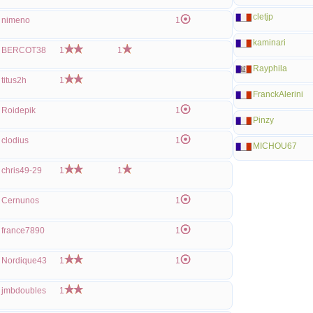
cletjp
nimeno
1
kaminari
BERCOT38
1
1
Rayphila
titus2h
1
FranckAlerini
Roidepik
1
Pinzy
clodius
1
MICHOU67
chris49-29
1
1
Cernunos
1
france7890
1
Nordique43
1
1
jmbdoubles
1