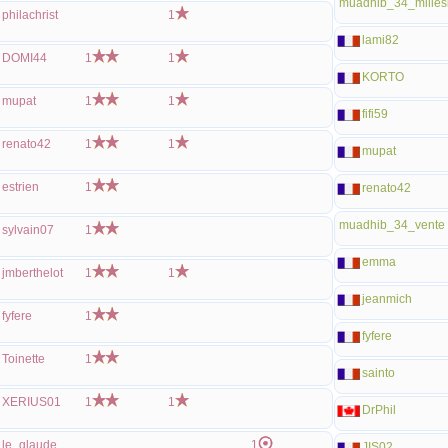
muadhib_34_milles
philachrist
1
lami82
DOMI44
1
1
KORTO
mupat
1
1
fifi59
renato42
1
1
mupat
estrien
1
renato42
muadhib_34_vente
sylvain07
1
emma
jmberthelot
1
1
jeanmich
fyfere
1
fyfere
Toinette
1
sainto
XERIUS01
1
1
DrPhil
le_glaude
1
JIS02