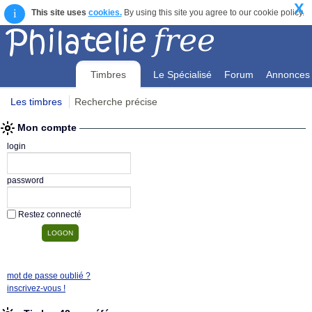
X
i
This site uses
cookies.
By using this site you agree to our cookie policy.
Timbres
Le Spécialisé
Forum
Annonces
Les timbres
Recherche précise
Mon compte
Mon compte
login
password
Restez connecté
mot de passe oublié ?
inscrivez-vous !