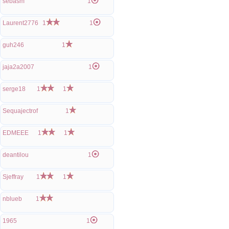
sebasm
1
Laurent2776
1
1
guh246
1
jaja2a2007
1
serge18
1
1
Sequajectrof
1
EDMEEE
1
1
deantilou
1
Sjeffray
1
1
nblueb
1
1965
1