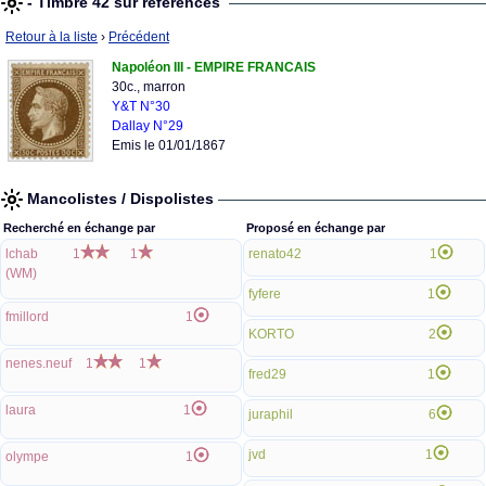
- Timbre 42 sur références
Retour à la liste
›
Précédent
Napoléon III - EMPIRE FRANCAIS
30c., marron
Y&T N°30
Dallay N°29
Emis le 01/01/1867
Mancolistes / Dispolistes
Recherché en échange par
Proposé en échange par
lchab
1
1
renato42
1
(WM)
fyfere
1
fmillord
1
KORTO
2
nenes.neuf
1
1
fred29
1
laura
1
juraphil
6
jvd
1
olympe
1