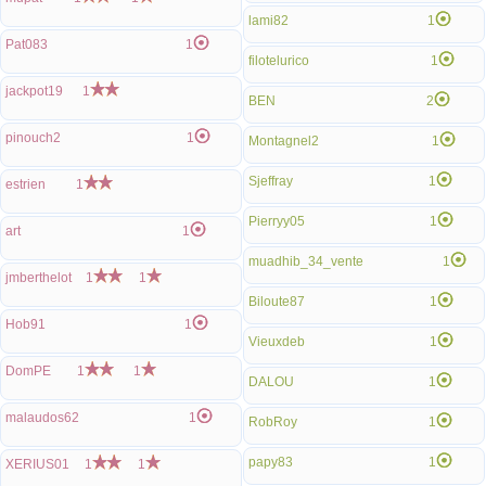
lami82
1
Pat083
1
filotelurico
1
jackpot19
1
BEN
2
pinouch2
1
Montagnel2
1
Sjeffray
1
estrien
1
Pierryy05
1
art
1
muadhib_34_vente
1
jmberthelot
1
1
Biloute87
1
Hob91
1
Vieuxdeb
1
DomPE
1
1
DALOU
1
malaudos62
1
RobRoy
1
papy83
1
XERIUS01
1
1