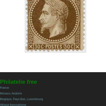
Philatelie
free
France
Monaco, Andorre
Belgique, Pays-Bas, Luxembourg
Afrique francophone