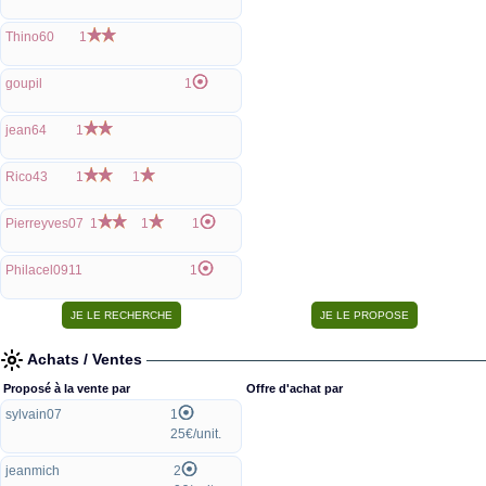
Thino60
1
goupil
1
jean64
1
Rico43
1
1
Pierreyves07
1
1
1
Philacel0911
1
Achats / Ventes
Proposé à la vente par
Offre d'achat par
sylvain07
1
25€/unit.
jeanmich
2