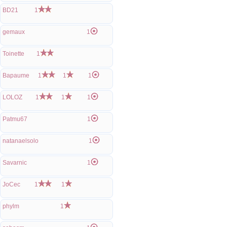
BD21
1
gemaux
1
Toinette
1
Bapaume
1
1
1
LOLOZ
1
1
1
Patmu67
1
natanaelsolo
1
Savarnic
1
JoCec
1
1
phylm
1