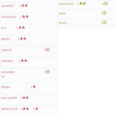
maurice92
1
4
sylvain07
1
gilap
1
richard110
1
Bruno
1
A.A
1
gilb33
1
alain16
1
christine
1
sebastien
1
31
Mingo
1
dom.phil95
1
BERCOT38
1
1