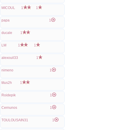
MICOUL
1
1
papa
1
ducale
1
LM
1
1
alexouil33
1
nimeno
1
titus2h
1
Roidepik
1
Cernunos
1
TOULOUSAIN31
1