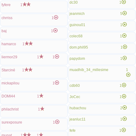
dc30
1
fyfere
1
jeanmich
5
chrriss
1
guinou01
1
baj
1
colec68
1
hamarco
1
dom.phil95
1
liermor29
1
1
papydom
1
muadhib_34_millesime
1
Starciné
1
mickapilou
1
cdb60
1
DOMI44
1
JoCec
1
hubachou
2
philachrist
1
jeanluc11
1
surexposure
1
fefe
1
mupat
1
1