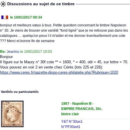
Discussions au sujet de ce timbre
le 10/01/2017 09:34
bonjour et meilleurs vœux à tous. Petite question concernant le timbre Napoleon
n° 30. Je viens de trouver une variété "fond ligné" que je ne retrouve pas dans les
catalogues .... quelqu'un peux t il m'aider et me donner éventuellement une cote
??? Merci et bonne fin de semaine
Re:
Jeanlou
le 10/01/2017 10:03
Bonjour
Il figure sur le Maury n° 30f cote ** = 1600, * = 400, obl = 45, sur lettre = 70.
Vous pouvez en voir 2 en vente chez Cérès (lots 225 et 226):
https://www.ceres.fr/gazette-dispo-ceres-philatelie.php?Rubrique=1020
Variétés ou particularités
1867 - Napoléon III -
EMPIRE FRANCAIS, 30c.
bistre clair
Y&T N°30ax1
N°PF30avt1