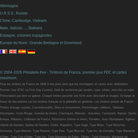
Allemagne
U.R.S.S., Russie
Chine, Cambodge, Vietnam
Italie, Vatican, ..., Balkans
Espagne, colonies espagnoles
Europe du Nord : Grande-Bretagne et Groenland
© 2004-2026 Philatelie
free
- Timbres de France, premier jour FDC et cartes
maximum.
Tous les timbres de France de 1849 à nos jours ainsi que les enveloppes et cartes avec oblitération
Premier Jour (FDC ou First Day Covers). Outil de recherche par années, type, séries, mot-clés ou sujet.
Présentation par liste ou galerie. Chaque timbre possède une fiche avec descriptif et images. Echange et
forum de discussions sur les timbres français et la philatélie en générale. Les timbres-postes de France :
Timbre d'usage courant, Commémoratifs, Sites et monuments, Personnages célèbres, Tableaux,
Historiques, Croix-Rouge, Journée du timbre, Classiques, Blasons - Armoiries, Transports, Nature, Sports,
Europa, Abbayes, Châteaux de France, Résistance (Héros et sites), Floralies, Jeux Olympiques, Eglises,
Liberté de Gandon, Sabine de Gandon, Cérès, Napoléon, Type Sage, Type Blanc, Type Mouchon,
Semeuse, Type Merson, Type Pasteur, Type Paix, Type Mercure, Type Arc de triomphe, Type Marianne
d'Alger, Type Coq d'Alger, Type Iris, Type Marianne de Dulac, Pétain - Type Hourriez, Marianne de