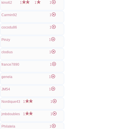
kino62
1
1
1
Carmin92
1
cocodu86
1
Pinzy
1
clodius
1
france7890
1
genela
1
JM54
1
Nordique43
1
1
jmbdoubles
1
1
Philatela
1