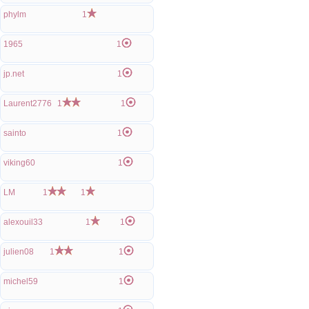
phylm
1
1965
1
jp.net
1
Laurent2776
1
1
sainto
1
viking60
1
LM
1
1
alexouil33
1
1
julien08
1
1
michel59
1