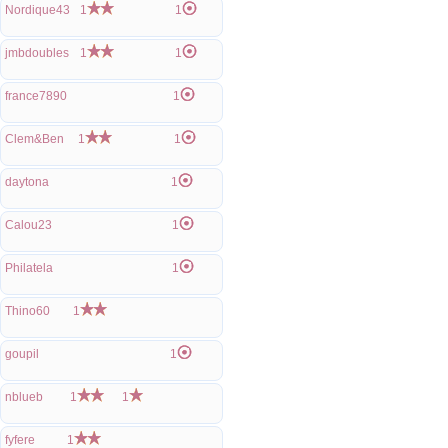
Nordique43
1
1
jmbdoubles
1
1
france7890
1
Clem&Ben
1
1
daytona
1
Calou23
1
Philatela
1
Thino60
1
goupil
1
nblueb
1
1
fyfere
1