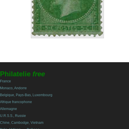
Philatelie
free
France
Monaco, Andorre
Belgique, Pays-Bas, Luxembourg
Afrique francophone
Allemagne
U.R.S.S., Russie
Chine, Cambodge, Vietnam