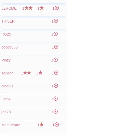
JEROME
1
1
1
THISER
1
RG25
1
cocodu86
1
Pinzy
1
solidor
1
1
1
clodius
1
JM54
1
jbb78
1
Meteofranz
1
1