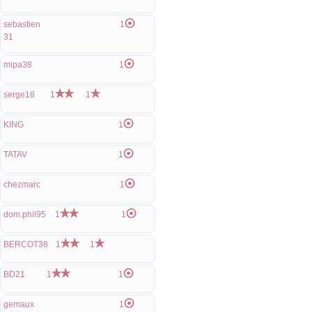
sebastien
1
31
mipa38
1
serge18
1
1
KING
1
TATAV
1
chezmarc
1
dom.phil95
1
1
BERCOT38
1
1
BD21
1
1
gemaux
1