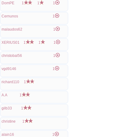
DomPE
1
1
1
Cernunos
1
malaudos62
1
XERIUS01
1
1
1
christobal56
1
vgd9146
1
richard110
1
A.A
1
gilb33
1
christine
1
alain16
1