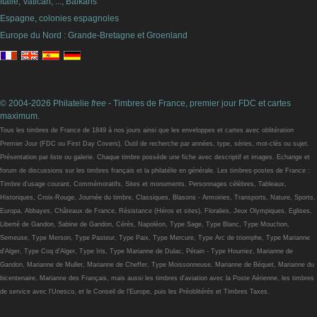
Italie, Vatican, ..., Balkans
Espagne, colonies espagnoles
Europe du Nord : Grande-Bretagne et Groenland
© 2004-2026 Philatelie
free
- Timbres de France, premier jour FDC et cartes
maximum.
Tous les timbres de France de 1849 à nos jours ainsi que les enveloppes et cartes avec oblitération
Premier Jour (FDC ou First Day Covers). Outil de recherche par années, type, séries, mot-clés ou sujet.
Présentation par liste ou galerie. Chaque timbre possède une fiche avec descriptif et images. Echange et
forum de discussions sur les timbres français et la philatélie en générale. Les timbres-postes de France :
Timbre d'usage courant, Commémoratifs, Sites et monuments, Personnages célèbres, Tableaux,
Historiques, Croix-Rouge, Journée du timbre, Classiques, Blasons - Armoiries, Transports, Nature, Sports,
Europa, Abbayes, Châteaux de France, Résistance (Héros et sites), Floralies, Jeux Olympiques, Eglises,
Liberté de Gandon, Sabine de Gandon, Cérès, Napoléon, Type Sage, Type Blanc, Type Mouchon,
Semeuse, Type Merson, Type Pasteur, Type Paix, Type Mercure, Type Arc de triomphe, Type Marianne
d'Alger, Type Coq d'Alger, Type Iris, Type Marianne de Dulac, Pétain - Type Hourriez, Marianne de
Gandon, Marianne de Muller, Marianne de Cheffer, Type Moissonneuse, Marianne de Béquet, Marianne du
bicentenaire, Marianne des Français, mais aussi les timbres d'aviation avec la Poste Aérienne, les timbres
de service avec l'Unesco, et le Conseil de l'Europe, puis les Préoblitérés et Timbres Taxes.