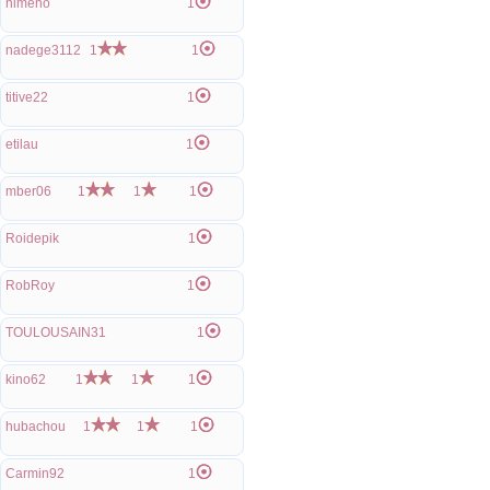
nimeno
1
nadege3112
1
1
titive22
1
etilau
1
mber06
1
1
1
Roidepik
1
RobRoy
1
TOULOUSAIN31
1
kino62
1
1
1
hubachou
1
1
1
Carmin92
1