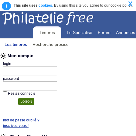
X
i
This site uses
cookies.
By using this site you agree to our cookie policy.
Timbres
Le Spécialisé
Forum
Annonces
Les timbres
Recherche précise
Mon compte
Mon compte
login
password
Restez connecté
mot de passe oublié ?
inscrivez-vous !