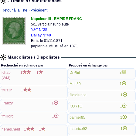
- Timbre 47 sur références
Retour à la liste
›
Précédent
Napoléon III - EMPIRE FRANC
5c., vert clair sur bleuté
Y&T N°35
Dallay N°48
Emis le 01/11/1871
papier bleuté utilisé en 1871
Mancolistes / Dispolistes
Recherché en échange par
Proposé en échange par
lchab
1
1
DrPhil
3
(WM)
Malt80
1
titus2h
1
filotelurico
1
Franzy
1
KORTO
1
fmillord
1
palmer85
1
maurice92
1
nenes.neuf
1
1