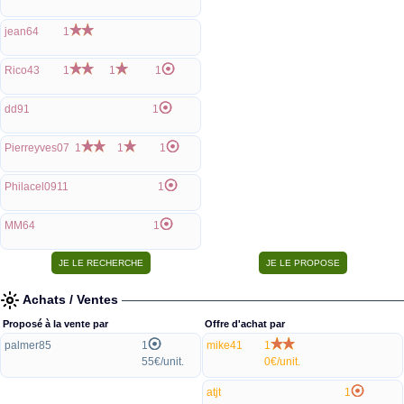
jean64
1
Rico43
1
1
1
dd91
1
Pierreyves07
1
1
1
Philacel0911
1
MM64
1
Achats / Ventes
Proposé à la vente par
Offre d'achat par
palmer85
1
mike41
1
55€/unit.
0€/unit.
atjt
1