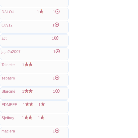
DALOU
1
1
Guy12
1
atjt
1
jaja2a2007
1
Toinette
1
sebasm
1
Starciné
1
1
EDMEEE
1
1
Sjeffray
1
1
macjera
1