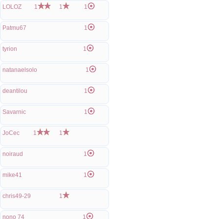
LOLOZ
1
1
1
Patmu67
1
tyrion
1
natanaelsolo
1
deantilou
1
Savarnic
1
JoCec
1
1
noiraud
1
mike41
1
chris49-29
1
nono 74
1