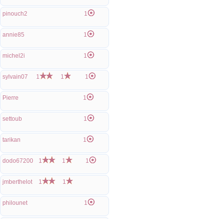
pinouch2
1
annie85
1
michel2i
1
sylvain07
1
1
1
Pierre
1
settoub
1
tarikan
1
dodo67200
1
1
1
jmberthelot
1
1
philounet
1