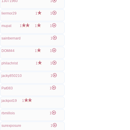
13071960
1
liermor29
1
1
mupat
1
1
1
sainbernard
1
DOMI44
1
1
philachrist
1
1
jacky850210
1
Pat083
1
jackpot19
1
rbmillois
1
surexposure
1