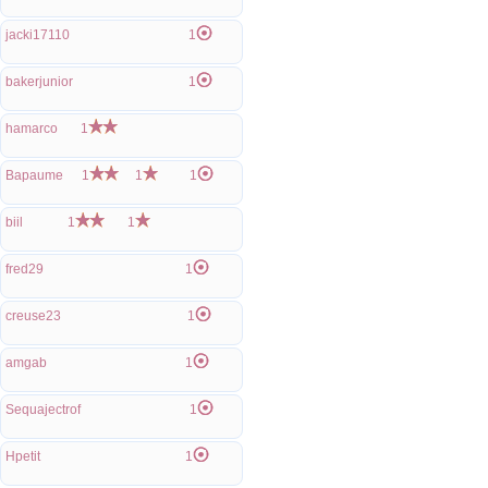
jacki17110
1
bakerjunior
1
hamarco
1
Bapaume
1
1
1
biil
1
1
fred29
1
creuse23
1
amgab
1
Sequajectrof
1
Hpetit
1