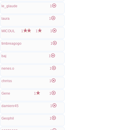
le_glaude
1
laura
1
MICOUL
1
1
1
timbreagogo
1
baj
1
nenes.o
1
chrriss
1
Gene
1
1
damienr45
1
Geophil
1