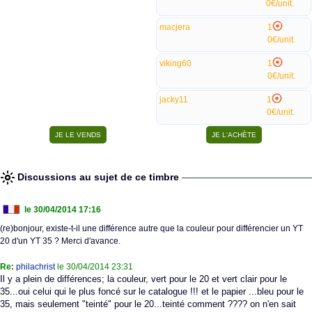
0€/unit.
macjera
1
0€/unit.
viking60
1
0€/unit.
jacky11
1
0€/unit.
Discussions au sujet de ce timbre
le 30/04/2014 17:16
(re)bonjour, existe-t-il une différence autre que la couleur pour différencier un YT
20 d'un YT 35 ? Merci d'avance.
Re:
philachrist
le 30/04/2014 23:31
Il y a plein de différences; la couleur, vert pour le 20 et vert clair pour le
35...oui celui qui le plus foncé sur le catalogue !!! et le papier ...bleu pour le
35, mais seulement "teinté" pour le 20...teinté comment ???? on n'en sait