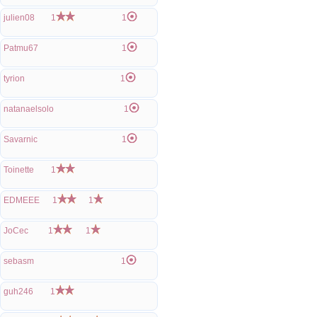
julien08
1
1
Patmu67
1
tyrion
1
natanaelsolo
1
Savarnic
1
Toinette
1
EDMEEE
1
1
JoCec
1
1
sebasm
1
guh246
1