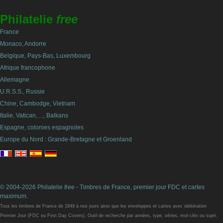
Philatelie
free
France
Monaco, Andorre
Belgique, Pays-Bas, Luxembourg
Afrique francophone
Allemagne
U.R.S.S., Russie
Chine, Cambodge, Vietnam
Italie, Vatican, ..., Balkans
Espagne, colonies espagnoles
Europe du Nord : Grande-Bretagne et Groenland
© 2004-2026 Philatelie
free
- Timbres de France, premier jour FDC et cartes
maximum.
Tous les timbres de France de 1849 à nos jours ainsi que les enveloppes et cartes avec oblitération
Premier Jour (FDC ou First Day Covers). Outil de recherche par années, type, séries, mot-clés ou sujet.