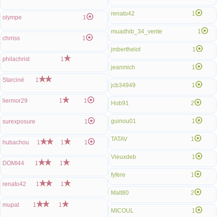
renato42
1
olympe
1
muadhib_34_vente
1
chrriss
1
jmberthelot
1
philachrist
1
jeanmich
1
Starciné
1
jcb34949
1
liermor29
1
1
Hob91
2
guinou01
1
surexposure
1
TATAV
1
hubachou
1
1
1
Vieuxdeb
1
DOMI44
1
1
fyfere
1
renato42
1
1
Malt80
2
mupat
1
1
MICOUL
1