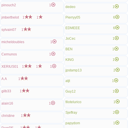
pinouch2
1
dedeo
1
jmberthelot
1
1
Pierryy05
6
EDMEEE
6
sylvain07
1
JoCec
1
micheldoubles
1
BEN
1
Cernunos
1
KING
1
XERIUS01
1
1
1
jpstamp13
2
A.A
1
atjt
1
gilb33
1
Guy12
1
filotelurico
1
alain16
1
Sjeffray
2
christine
1
papydom
1