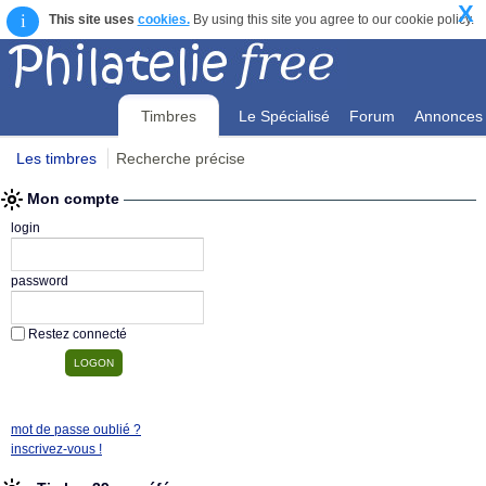
X
i
This site uses
cookies.
By using this site you agree to our cookie policy.
Timbres
Le Spécialisé
Forum
Annonces
Les timbres
Recherche précise
Mon compte
Mon compte
login
password
Restez connecté
mot de passe oublié ?
inscrivez-vous !