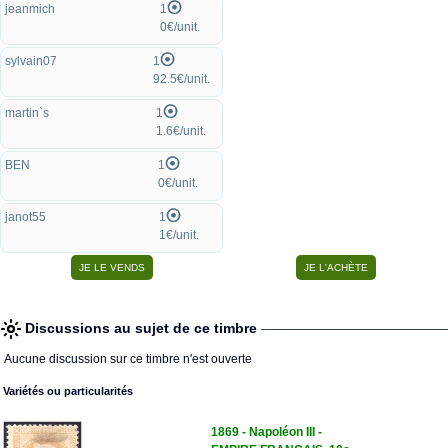
jeanmich
1
0€/unit.
sylvain07
1
92.5€/unit.
martin`s
1
1.6€/unit.
BEN
1
0€/unit.
janot55
1
1€/unit.
Discussions au sujet de ce timbre
Aucune discussion sur ce timbre n'est ouverte
Variétés ou particularités
1869 - Napoléon III -