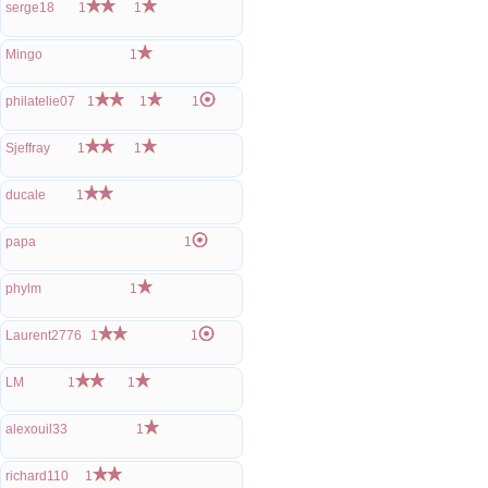
serge18
1
1
Mingo
1
philatelie07
1
1
1
Sjeffray
1
1
ducale
1
papa
1
phylm
1
Laurent2776
1
1
LM
1
1
alexouil33
1
richard110
1