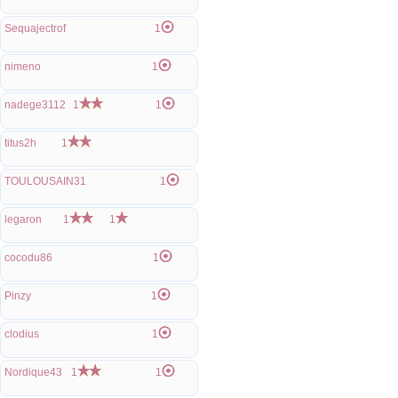
Sequajectrof
1
nimeno
1
nadege3112
1
1
titus2h
1
TOULOUSAIN31
1
legaron
1
1
cocodu86
1
Pinzy
1
clodius
1
Nordique43
1
1