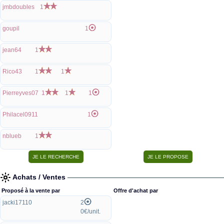
jmbdoubles
1
goupil
1
jean64
1
Rico43
1
1
Pierreyves07
1
1
1
Philacel0911
1
nblueb
1
Achats / Ventes
Proposé à la vente par
Offre d'achat par
jacki17110
2
0€/unit.