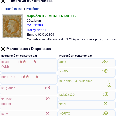
- Timbre 39 sur références
Retour à la liste
›
Précédent
Napoléon III - EMPIRE FRANCAIS
10c., brun
Y&T N°28B
Dallay N°27 II
Emis le 01/01/1869
Ce timbre se différencie du N°28A par les points plus gros qui 
Mancolistes / Dispolistes
Recherché en échange par
Proposé en échange par
lchab
1
1
apa60
2
(WM)
volt95
1
nenes.neuf
1
1
muadhib_34_millesime
1
le_glaude
1
jacki17110
2
fleur de
1
pêcher
fifi59
1
KORTO
1
laura
1