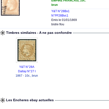
EMPIRE FRANCAIS, 10c.
brun
Y&T N°28Bx1
N°PF28Bvc1
Emis le 01/01/1869
bistre flou
Timbres similaires - A ne pas confondre
Y&T N°28A
Dallay N°27 I
1867 - 10c., brun
Les Encheres ebay actuelles