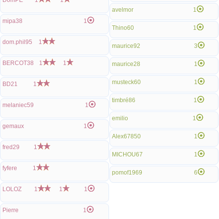
DomPE
1
1
avelmor
1
mipa38
1
Thino60
1
dom.phil95
1
maurice92
3
BERCOT38
1
1
maurice28
1
musteck60
1
BD21
1
timbré86
1
melaniec59
1
emilio
1
gemaux
1
Alex67850
1
fred29
1
MICHOU67
1
fyfere
1
pomof1969
6
LOLOZ
1
1
1
Pierre
1