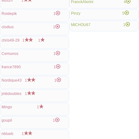
titus2h
1
FranckAlerini
4
Pinzy
5
Roidepik
1
MICHOU67
1
clodius
1
chris49-29
1
1
Cernunos
1
france7890
1
Nordique43
1
1
jmbdoubles
1
Mingo
1
goupil
1
nblueb
1