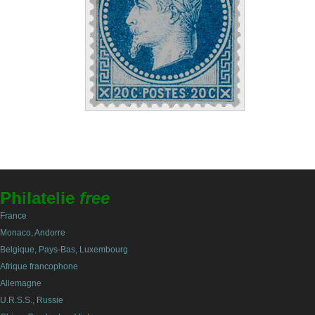
Philatelie
free
France
Monaco, Andorre
Belgique, Pays-Bas, Luxembourg
Afrique francophone
Allemagne
U.R.S.S., Russie