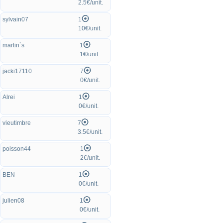
2.5€/unit.
sylvain07
1
10€/unit.
martin`s
1
1€/unit.
jacki17110
7
0€/unit.
Alrei
1
0€/unit.
vieutimbre
7
3.5€/unit.
poisson44
1
2€/unit.
BEN
1
0€/unit.
julien08
1
0€/unit.