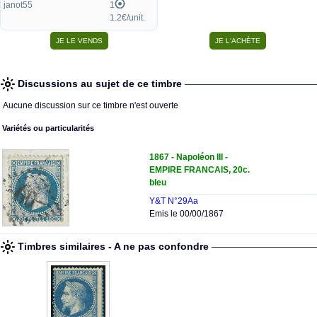
janot55
1
1.2€/unit.
Discussions au sujet de ce timbre
Aucune discussion sur ce timbre n'est ouverte
Variétés ou particularités
1867 - Napoléon III -
EMPIRE FRANCAIS, 20c.
bleu
Y&T N°29Aa
Emis le 00/00/1867
Timbres similaires - A ne pas confondre