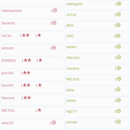
roikrogold
1
natanaelsolo
1
JoCec
1
Savarnic
1
BEN
1
JoCec
1
1
APO
8
dedeo
1
sebasm
1
Starciné
1
EDMEEE
1
1
macjera
1
guh246
1
MICOUL
1
DomPE
1
1
gilap
1
Starciné
1
emilio
1
MICOUL
1
hg273
1
ducale
1
alain16
1