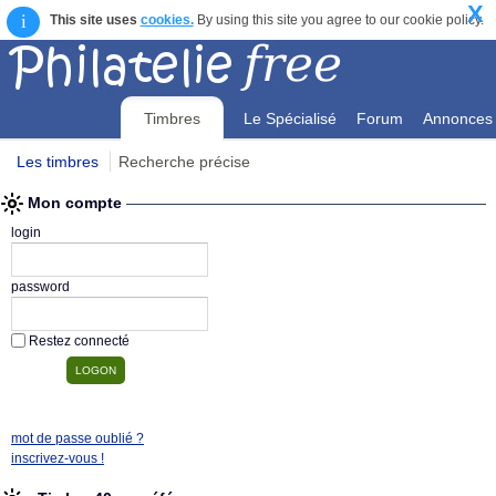
X
i
This site uses
cookies.
By using this site you agree to our cookie policy.
Timbres
Le Spécialisé
Forum
Annonces
Les timbres
Recherche précise
Mon compte
Mon compte
login
password
Restez connecté
mot de passe oublié ?
inscrivez-vous !