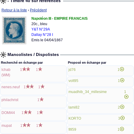
- Timbre 40 sur références
Retour à la liste
›
Précédent
Napoléon III - EMPIRE FRANCAIS
20c., bleu
Y&T N°29A
Dallay N°28 I
Emis le 04/04/1867
Mancolistes / Dispolistes
Recherché en échange par
Proposé en échange par
lchab
1
1
jd76
1
(WM)
volt95
1
nenes.neuf
1
1
muadhib_34_millesime
1
philachrist
1
lami82
2
DOMI44
1
1
KORTO
3
mupat
1
1
fifi59
1