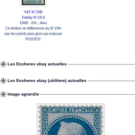
Y&T N°29B
Dallay N°28 II
1868 - 20c., bleu
Ce timbre se différencie du N°29A
par les points plus gros qui entoure
'POSTES'.
Les Encheres ebay actuelles
Les Encheres ebay (oblitere) actuelles
Image agrandie