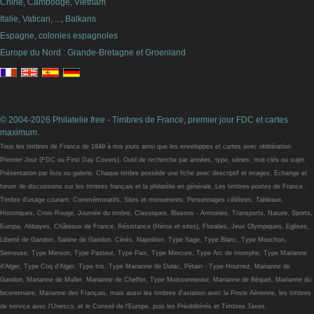
Chine, Cambodge, Vietnam
Italie, Vatican, ..., Balkans
Espagne, colonies espagnoles
Europe du Nord : Grande-Bretagne et Groenland
© 2004-2026 Philatelie
free
- Timbres de France, premier jour FDC et cartes
maximum.
Tous les timbres de France de 1849 à nos jours ainsi que les enveloppes et cartes avec oblitération
Premier Jour (FDC ou First Day Covers). Outil de recherche par années, type, séries, mot-clés ou sujet.
Présentation par liste ou galerie. Chaque timbre possède une fiche avec descriptif et images. Echange et
forum de discussions sur les timbres français et la philatélie en générale. Les timbres-postes de France :
Timbre d'usage courant, Commémoratifs, Sites et monuments, Personnages célèbres, Tableaux,
Historiques, Croix-Rouge, Journée du timbre, Classiques, Blasons - Armoiries, Transports, Nature, Sports,
Europa, Abbayes, Châteaux de France, Résistance (Héros et sites), Floralies, Jeux Olympiques, Eglises,
Liberté de Gandon, Sabine de Gandon, Cérès, Napoléon, Type Sage, Type Blanc, Type Mouchon,
Semeuse, Type Merson, Type Pasteur, Type Paix, Type Mercure, Type Arc de triomphe, Type Marianne
d'Alger, Type Coq d'Alger, Type Iris, Type Marianne de Dulac, Pétain - Type Hourriez, Marianne de
Gandon, Marianne de Muller, Marianne de Cheffer, Type Moissonneuse, Marianne de Béquet, Marianne du
bicentenaire, Marianne des Français, mais aussi les timbres d'aviation avec la Poste Aérienne, les timbres
de service avec l'Unesco, et le Conseil de l'Europe, puis les Préoblitérés et Timbres Taxes.