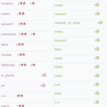
renato42
1
1
mupat
4
estrien
1
renato42
1
muadhib_34_vente
1
sylvain07
1
emma
1
jmberthelot
1
1
jeanmich
2
fyfere
1
fyfere
2
Toinette
1
sainto
1
XERIUS01
1
1
DrPhil
2
le_glaude
1
JIS02
2
Lvet
1
art
1
KING
1
A.A
1
A.A
1
gilb33
1