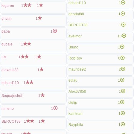
richard110
1
legaron
1
1
deodat88
1
phylm
1
BERCOT38
1
papa
1
avelmor
10
ducale
1
Bruno
1
LM
1
1
RobRoy
6
maurice92
2
alexouil33
1
etilau
1
richard110
1
Alex67850
1
Sequajectrof
1
cletjp
1
nimeno
1
kaminari
1
BERCOT38
1
1
Rayphila
1