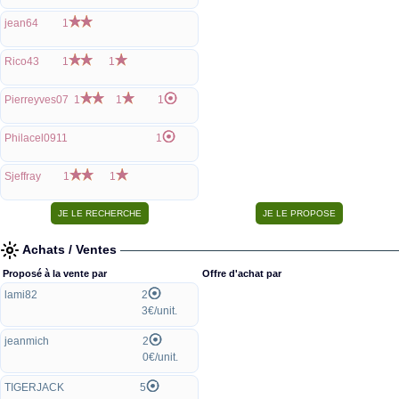
jean64
1
Rico43
1
1
Pierreyves07
1
1
1
Philacel0911
1
Sjeffray
1
1
Achats / Ventes
Proposé à la vente par
Offre d'achat par
lami82
2
3€/unit.
jeanmich
2
0€/unit.
TIGERJACK
5