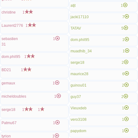
atjt
1
christine
1
jacki17110
7
Laurent2776
1
TATAV
5
sebastien
1
dom.phil95
1
31
muadhib_34
1
dom.phil95
1
serge18
2
BD21
1
maurice28
6
gemaux
1
guinou01
2
micheldoubles
1
guy37
2
Vieuxdeb
1
serge18
1
1
vero3108
1
Patmu67
1
papydom
1
tyrion
1