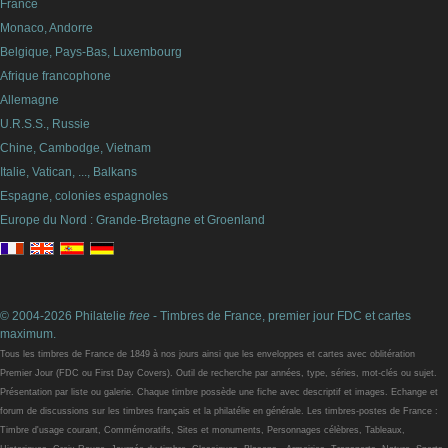
France
Monaco, Andorre
Belgique, Pays-Bas, Luxembourg
Afrique francophone
Allemagne
U.R.S.S., Russie
Chine, Cambodge, Vietnam
Italie, Vatican, ..., Balkans
Espagne, colonies espagnoles
Europe du Nord : Grande-Bretagne et Groenland
© 2004-2026 Philatelie
free
- Timbres de France, premier jour FDC et cartes
maximum.
Tous les timbres de France de 1849 à nos jours ainsi que les enveloppes et cartes avec oblitération
Premier Jour (FDC ou First Day Covers). Outil de recherche par années, type, séries, mot-clés ou sujet.
Présentation par liste ou galerie. Chaque timbre possède une fiche avec descriptif et images. Echange et
forum de discussions sur les timbres français et la philatélie en générale. Les timbres-postes de France :
Timbre d'usage courant, Commémoratifs, Sites et monuments, Personnages célèbres, Tableaux,