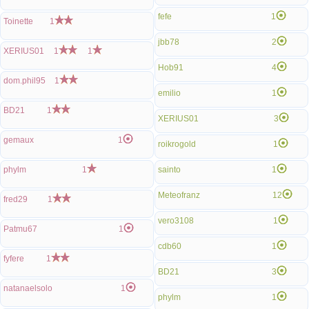
fefe
1
Toinette
1
jbb78
2
XERIUS01
1
1
Hob91
4
dom.phil95
1
emilio
1
BD21
1
XERIUS01
3
gemaux
1
roikrogold
1
phylm
1
sainto
1
Meteofranz
12
fred29
1
vero3108
1
Patmu67
1
cdb60
1
fyfere
1
BD21
3
natanaelsolo
1
phylm
1