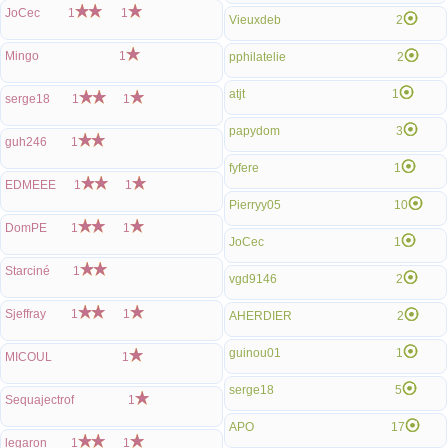
JoCec
1
1
Vieuxdeb
2
Mingo
1
pphilatelie
2
atjt
1
serge18
1
1
papydom
3
guh246
1
fyfere
1
EDMEEE
1
1
Pierryy05
10
DomPE
1
1
JoCec
1
Starciné
1
vgd9146
2
Sjeffray
1
1
AHERDIER
2
guinou01
1
MICOUL
1
serge18
5
Sequajectrof
1
APO
17
legaron
1
1