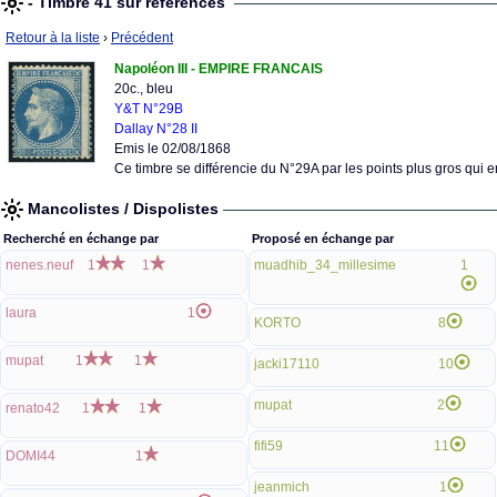
- Timbre 41 sur références
Retour à la liste
›
Précédent
Napoléon III - EMPIRE FRANCAIS
20c., bleu
Y&T N°29B
Dallay N°28 II
Emis le 02/08/1868
Ce timbre se différencie du N°29A par les points plus gros qui 
Mancolistes / Dispolistes
Recherché en échange par
Proposé en échange par
nenes.neuf
1
1
muadhib_34_millesime
1
laura
1
KORTO
8
mupat
1
1
jacki17110
10
mupat
2
renato42
1
1
fifi59
11
DOMI44
1
jeanmich
1