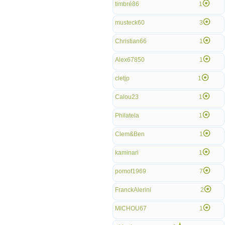
timbré86
1
musteck60
3
Christian66
1
Alex67850
1
cletjp
1
Calou23
1
Philatela
1
Clem&Ben
1
kaminari
1
pomof1969
7
FranckAlerini
2
MICHOU67
1