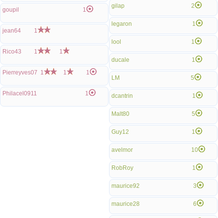
gilap
2
goupil
1
legaron
1
jean64
1
lool
1
Rico43
1
1
ducale
1
Pierreyves07
1
1
1
LM
5
Philacel0911
1
dcantrin
1
Malt80
5
Guy12
1
avelmor
10
RobRoy
1
maurice92
3
maurice28
6