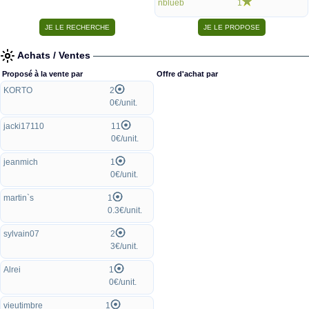
nblueb
1
Achats / Ventes
Proposé à la vente par
Offre d'achat par
KORTO
2
0€/unit.
jacki17110
11
0€/unit.
jeanmich
1
0€/unit.
martin`s
1
0.3€/unit.
sylvain07
2
3€/unit.
Alrei
1
0€/unit.
vieutimbre
1