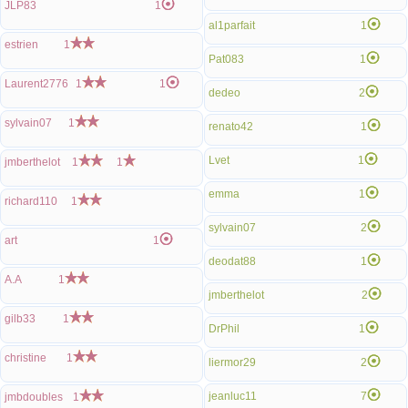
JLP83
1
al1parfait
1
estrien
1
Pat083
1
Laurent2776
1
1
dedeo
2
sylvain07
1
renato42
1
Lvet
1
jmberthelot
1
1
emma
1
richard110
1
sylvain07
2
art
1
deodat88
1
A.A
1
jmberthelot
2
gilb33
1
DrPhil
1
christine
1
liermor29
2
jeanluc11
7
jmbdoubles
1