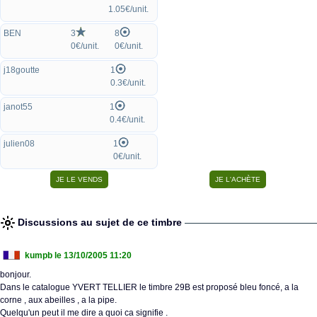
1.05€/unit.
BEN
3
8
0€/unit.
0€/unit.
j18goutte
1
0.3€/unit.
janot55
1
0.4€/unit.
julien08
1
0€/unit.
Discussions au sujet de ce timbre
kumpb
le 13/10/2005 11:20
bonjour.
Dans le catalogue YVERT TELLIER le timbre 29B est proposé bleu foncé, a la
corne , aux abeilles , a la pipe.
Quelqu'un peut il me dire a quoi ca signifie .