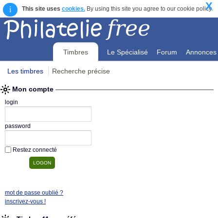
X
i
This site uses
cookies.
By using this site you agree to our cookie policy.
Timbres
Le Spécialisé
Forum
Annonces
Les timbres
Recherche précise
Mon compte
Mon compte
login
password
Restez connecté
mot de passe oublié ?
inscrivez-vous !