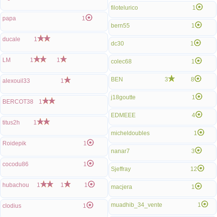
filotelurico
1
papa
1
bern55
1
ducale
1
dc30
1
LM
1
1
colec68
1
BEN
3
8
alexouil33
1
j18goutte
1
BERCOT38
1
EDMEEE
4
titus2h
1
micheldoubles
1
Roidepik
1
nanar7
3
cocodu86
1
Sjeffray
12
hubachou
1
1
1
macjera
1
muadhib_34_vente
1
clodius
1