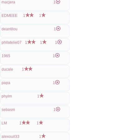
macjera
1
EDMEEE
1
1
deantilou
1
philatelie07
1
1
1
1965
1
ducale
1
papa
1
phylm
1
sebasm
1
LM
1
1
alexouil33
1