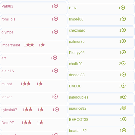
Pat083
1
BEN
1
rbmillois
1
timbré86
1
chezmarc
1
olympe
1
palmer85
1
jmberthelot
1
1
Pierryy05
1
art
1
chalix01
2
alain16
1
deodat88
1
mupat
1
1
DALOU
1
tarikan
1
jmbdoubles
8
maurice92
8
sylvain07
1
1
1
BERCOT38
1
DomPE
1
1
beadani32
1