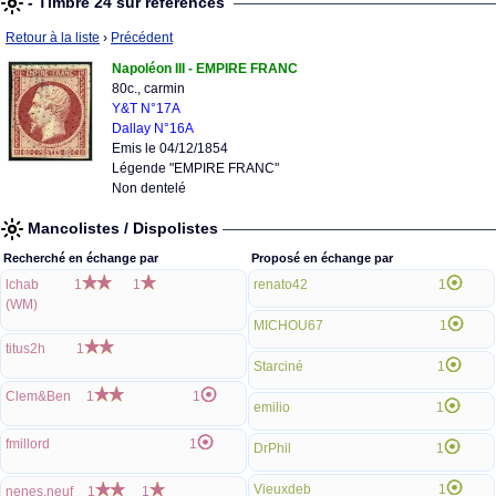
- Timbre 24 sur références
Retour à la liste
›
Précédent
Napoléon III - EMPIRE FRANC
80c., carmin
Y&T N°17A
Dallay N°16A
Emis le 04/12/1854
Légende "EMPIRE FRANC"
Non dentelé
Mancolistes / Dispolistes
Recherché en échange par
Proposé en échange par
lchab
1
1
renato42
1
(WM)
MICHOU67
1
titus2h
1
Starciné
1
Clem&Ben
1
1
emilio
1
fmillord
1
DrPhil
1
Vieuxdeb
1
nenes.neuf
1
1