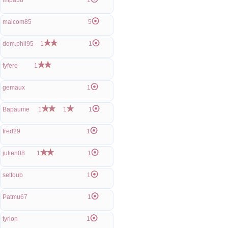
mipa38
1
malcom85
5
dom.phil95
1
1
fyfere
1
gemaux
1
Bapaume
1
1
1
fred29
1
julien08
1
1
settoub
1
Patmu67
1
tyrion
1