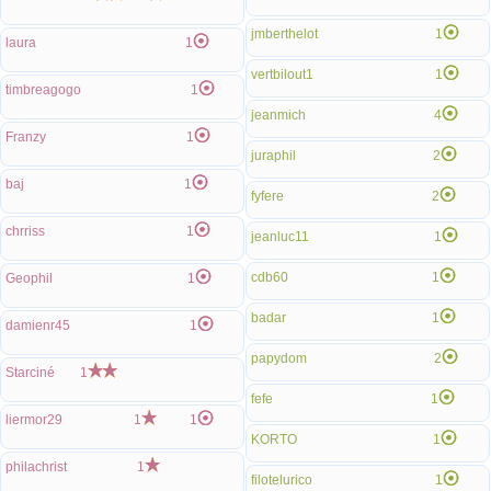
jmberthelot
1
laura
1
vertbilout1
1
timbreagogo
1
jeanmich
4
Franzy
1
juraphil
2
baj
1
fyfere
2
chrriss
1
jeanluc11
1
cdb60
1
Geophil
1
badar
1
damienr45
1
papydom
2
Starciné
1
fefe
1
liermor29
1
1
KORTO
1
philachrist
1
filotelurico
1