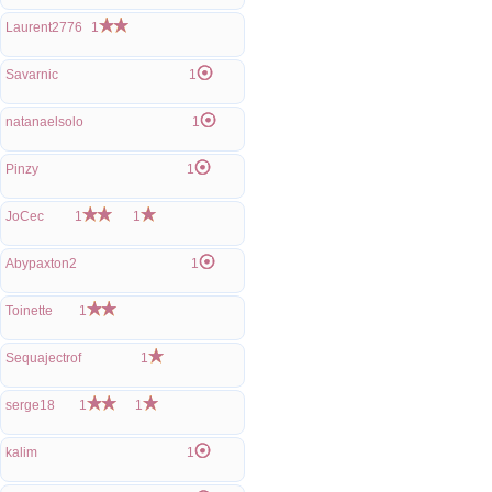
Laurent2776
1
Savarnic
1
natanaelsolo
1
Pinzy
1
JoCec
1
1
Abypaxton2
1
Toinette
1
Sequajectrof
1
serge18
1
1
kalim
1