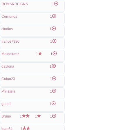
ROMANREIGNS
1
Cernunos
1
clodius
1
france7890
1
Meteofranz
1
1
daytona
1
Calou23
1
Philatela
1
goupil
1
Bruno
1
1
1
jean64
1