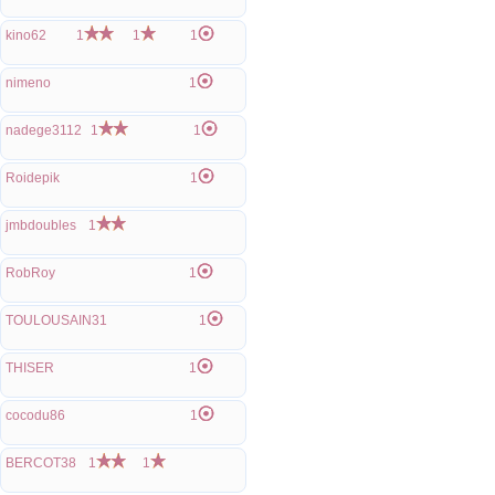
kino62
1
1
1
nimeno
1
nadege3112
1
1
Roidepik
1
jmbdoubles
1
RobRoy
1
TOULOUSAIN31
1
THISER
1
cocodu86
1
BERCOT38
1
1