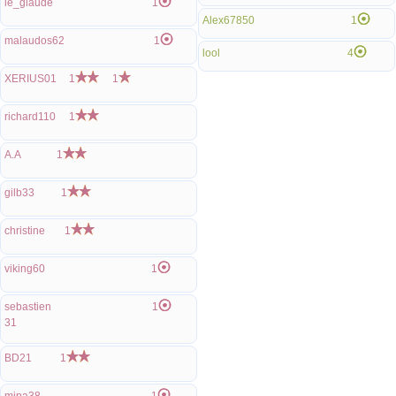
le_glaude
1
Alex67850
1
malaudos62
1
lool
4
XERIUS01
1
1
richard110
1
A.A
1
gilb33
1
christine
1
viking60
1
sebastien
1
31
BD21
1