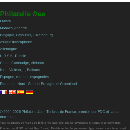
Philatelie
free
France
Monaco, Andorre
Belgique, Pays-Bas, Luxembourg
Afrique francophone
Allemagne
U.R.S.S., Russie
Chine, Cambodge, Vietnam
Italie, Vatican, ..., Balkans
Espagne, colonies espagnoles
Europe du Nord : Grande-Bretagne et Groenland
© 2004-2026 Philatelie
free
- Timbres de France, premier jour FDC et cartes
maximum.
Tous les timbres de France de 1849 à nos jours ainsi que les enveloppes et cartes avec oblitération
Premier Jour (FDC ou First Day Covers). Outil de recherche par années, type, séries, mot-clés ou sujet.