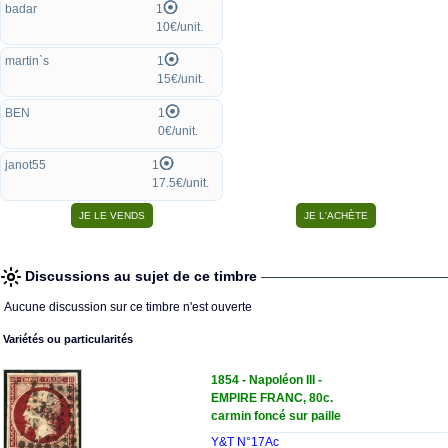
badar
1
10€/unit.
martin`s
1
15€/unit.
BEN
1
0€/unit.
janot55
1
17.5€/unit.
Discussions au sujet de ce timbre
Aucune discussion sur ce timbre n'est ouverte
Variétés ou particularités
1854 - Napoléon III -
EMPIRE FRANC, 80c.
carmin foncé sur paille
Y&T N°17Ac