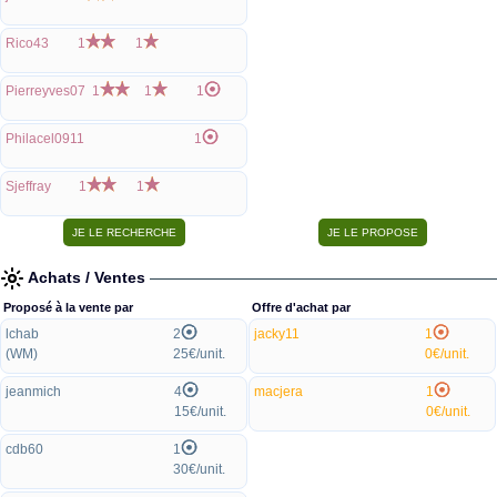
Rico43
1
1
Pierreyves07
1
1
1
Philacel0911
1
Sjeffray
1
1
Achats / Ventes
Proposé à la vente par
Offre d'achat par
lchab
2
jacky11
1
(WM)
25€/unit.
0€/unit.
jeanmich
4
macjera
1
15€/unit.
0€/unit.
cdb60
1
30€/unit.