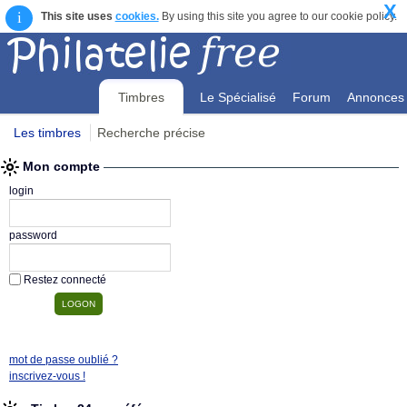
X
i
This site uses
cookies.
By using this site you agree to our cookie policy.
Timbres
Le Spécialisé
Forum
Annonces
Les timbres
Recherche précise
Mon compte
Mon compte
login
password
Restez connecté
mot de passe oublié ?
inscrivez-vous !