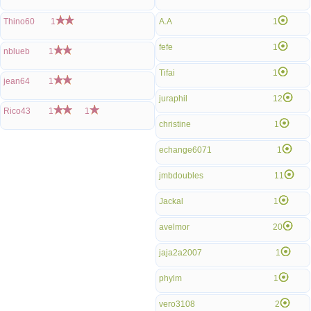
Thino60
1
A.A
1
fefe
1
nblueb
1
Tifai
1
jean64
1
juraphil
12
Rico43
1
1
christine
1
echange6071
1
jmbdoubles
11
Jackal
1
avelmor
20
jaja2a2007
1
phylm
1
vero3108
2