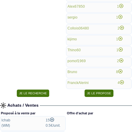
Alex67850
1
sergio
1
Collois06480
2
kijimo
1
Thino60
1
pomof1969
2
Bruno
8
FranckAlerini
4
Achats / Ventes
Proposé à la vente par
Offre d'achat par
lchab
15
(WM)
0.5€/unit.