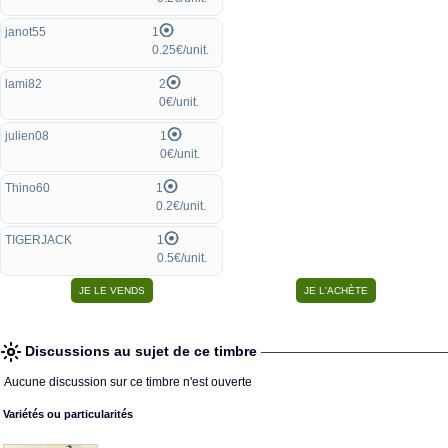
janot55
1
0.25€/unit.
lami82
2
0€/unit.
julien08
1
0€/unit.
Thino60
1
0.2€/unit.
TIGERJACK
1
0.5€/unit.
Discussions au sujet de ce timbre
Aucune discussion sur ce timbre n'est ouverte
Variétés ou particularités