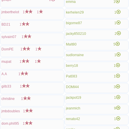
emma
1
jmberthelot
1
1
kerhelen29
1
bigorne87
1
BD21
1
jacky850210
2
sylvain07
1
Malt80
5
DomPE
1
1
sudlorraine
1
mupat
1
1
berry18
1
A.A
1
Pat083
1
gilb33
1
DOMI44
3
jackpot19
1
christine
1
jeanmich
9
jmbdoubles
1
renato42
1
dom.phil95
1