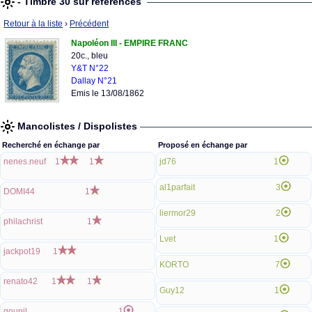
- Timbre 30 sur références
Retour à la liste
›
Précédent
Napoléon III - EMPIRE FRANC
20c., bleu
Y&T N°22
Dallay N°21
Emis le 13/08/1862
Mancolistes / Dispolistes
Recherché en échange par
Proposé en échange par
nenes.neuf
1
1
jd76
1
al1parfait
3
DOMI44
1
liermor29
2
philachrist
1
Lvet
1
jackpot19
1
KORTO
7
renato42
1
1
Guy12
1
goupil
1