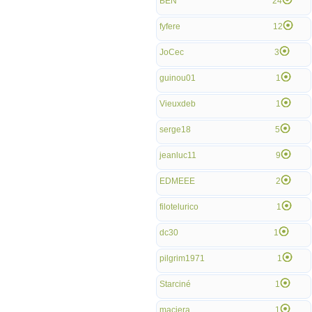
BEN
24
fyfere
12
JoCec
3
guinou01
1
Vieuxdeb
1
serge18
5
jeanluc11
9
EDMEEE
2
filotelurico
1
dc30
1
pilgrim1971
1
Starciné
1
macjera
1