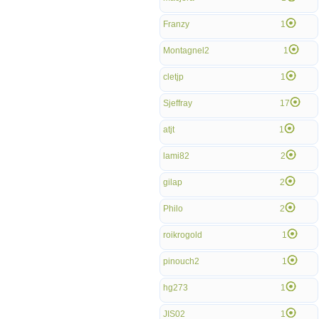
Franzy
1
Montagnel2
1
cletjp
1
Sjeffray
17
atjt
1
lami82
2
gilap
2
Philo
2
roikrogold
1
pinouch2
1
hg273
1
JIS02
1