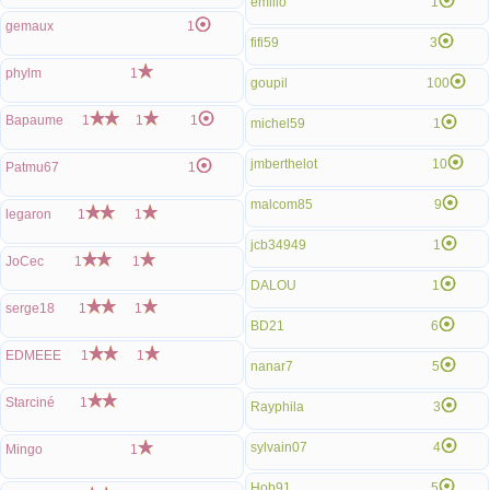
emilio
1
gemaux
1
fifi59
3
phylm
1
goupil
100
Bapaume
1
1
1
michel59
1
jmberthelot
10
Patmu67
1
malcom85
9
legaron
1
1
jcb34949
1
JoCec
1
1
DALOU
1
serge18
1
1
BD21
6
EDMEEE
1
1
nanar7
5
Starciné
1
Rayphila
3
sylvain07
4
Mingo
1
Hob91
5