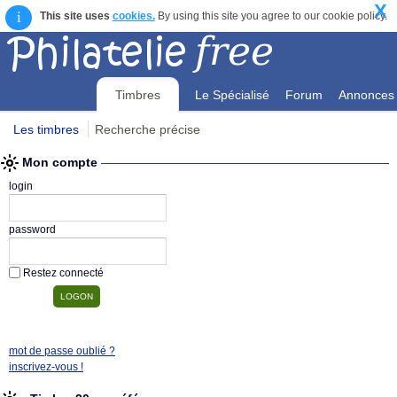
X
i
This site uses
cookies.
By using this site you agree to our cookie policy.
Timbres
Le Spécialisé
Forum
Annonces
Les timbres
Recherche précise
Mon compte
Mon compte
login
password
Restez connecté
mot de passe oublié ?
inscrivez-vous !