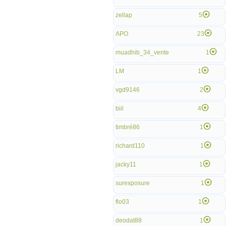
zellap
5
APO
23
muadhib_34_vente
1
LM
1
vgd9146
2
biil
4
timbré86
1
richard110
1
jacky11
1
surexposure
1
flo03
1
deodat88
1