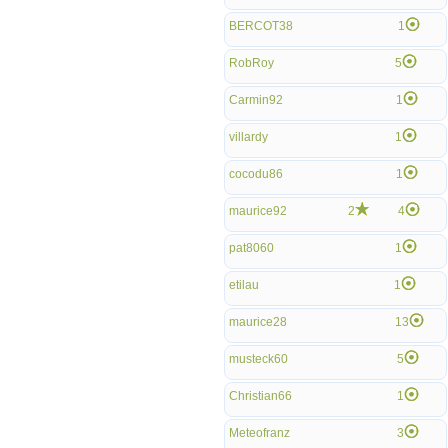
BERCOT38
1
RobRoy
5
Carmin92
1
villardy
1
cocodu86
1
maurice92
2
4
pat8060
1
etilau
1
maurice28
13
musteck60
5
Christian66
1
Meteofranz
3