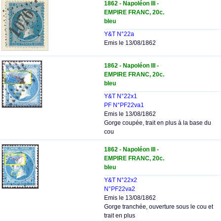
1862 - Napoléon III -
EMPIRE FRANC, 20c.
bleu
Y&T N°22a
Emis le 13/08/1862
1862 - Napoléon III -
EMPIRE FRANC, 20c.
bleu
Y&T N°22x1
PF N°PF22va1
Emis le 13/08/1862
Gorge coupée, trait en plus à la base du
cou
1862 - Napoléon III -
EMPIRE FRANC, 20c.
bleu
Y&T N°22x2
N°PF22va2
Emis le 13/08/1862
Gorge tranchée, ouverture sous le cou et
trait en plus