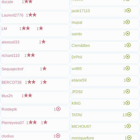
ducale
1
jacki17110
3
Laurent2776
1
mupat
3
LM
1
1
sainto
1
alexouil33
1
Clem&Ben
1
richard110
1
DrPhil
1
volt95
1
Sequajectrof
1
eliane59
1
BERCOT38
1
1
JFD92
1
titus2h
1
KING
3
Roidepik
1
TATAV
13
Pierreyves07
1
1
MICHOU67
1
clodius
1
moniqueflore
1