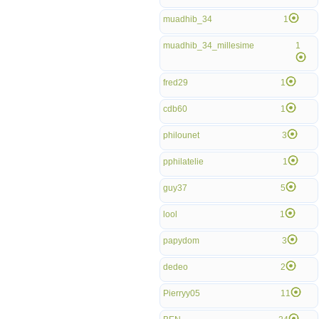
muadhib_34
1
muadhib_34_millesime
1
fred29
1
cdb60
1
philounet
3
pphilatelie
1
guy37
5
lool
1
papydom
3
dedeo
2
Pierryy05
11