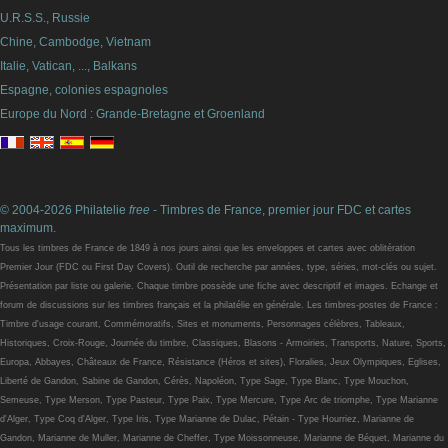
U.R.S.S., Russie
Chine, Cambodge, Vietnam
Italie, Vatican, ..., Balkans
Espagne, colonies espagnoles
Europe du Nord : Grande-Bretagne et Groenland
© 2004-2026 Philatelie
free
- Timbres de France, premier jour FDC et cartes
maximum.
Tous les timbres de France de 1849 à nos jours ainsi que les enveloppes et cartes avec oblitération
Premier Jour (FDC ou First Day Covers). Outil de recherche par années, type, séries, mot-clés ou sujet.
Présentation par liste ou galerie. Chaque timbre possède une fiche avec descriptif et images. Echange et
forum de discussions sur les timbres français et la philatélie en générale. Les timbres-postes de France :
Timbre d'usage courant, Commémoratifs, Sites et monuments, Personnages célèbres, Tableaux,
Historiques, Croix-Rouge, Journée du timbre, Classiques, Blasons - Armoiries, Transports, Nature, Sports,
Europa, Abbayes, Châteaux de France, Résistance (Héros et sites), Floralies, Jeux Olympiques, Eglises,
Liberté de Gandon, Sabine de Gandon, Cérès, Napoléon, Type Sage, Type Blanc, Type Mouchon,
Semeuse, Type Merson, Type Pasteur, Type Paix, Type Mercure, Type Arc de triomphe, Type Marianne
d'Alger, Type Coq d'Alger, Type Iris, Type Marianne de Dulac, Pétain - Type Hourriez, Marianne de
Gandon, Marianne de Muller, Marianne de Cheffer, Type Moissonneuse, Marianne de Béquet, Marianne du