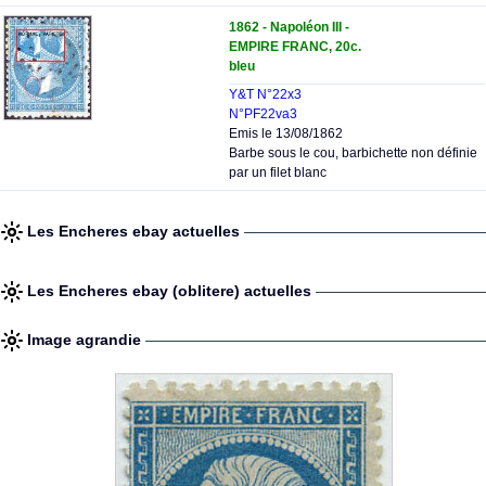
1862 - Napoléon III -
EMPIRE FRANC, 20c.
bleu
Y&T N°22x3
N°PF22va3
Emis le 13/08/1862
Barbe sous le cou, barbichette non définie
par un filet blanc
Les Encheres ebay actuelles
Les Encheres ebay (oblitere) actuelles
Image agrandie