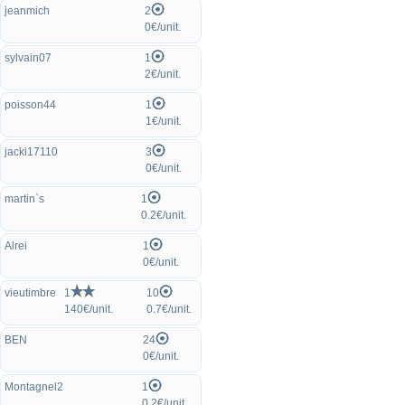
jeanmich
2
0€/unit.
sylvain07
1
2€/unit.
poisson44
1
1€/unit.
jacki17110
3
0€/unit.
martin`s
1
0.2€/unit.
Alrei
1
0€/unit.
vieutimbre
1
10
140€/unit.
0.7€/unit.
BEN
24
0€/unit.
Montagnel2
1
0.2€/unit.