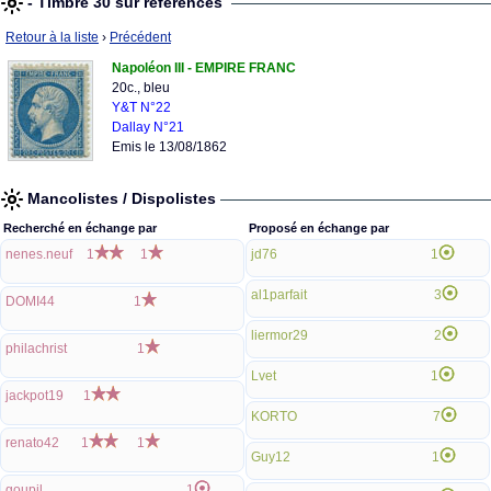
- Timbre 30 sur références
Retour à la liste
›
Précédent
Napoléon III - EMPIRE FRANC
20c., bleu
Y&T N°22
Dallay N°21
Emis le 13/08/1862
Mancolistes / Dispolistes
Recherché en échange par
Proposé en échange par
nenes.neuf
1
1
jd76
1
al1parfait
3
DOMI44
1
liermor29
2
philachrist
1
Lvet
1
jackpot19
1
KORTO
7
renato42
1
1
Guy12
1
goupil
1