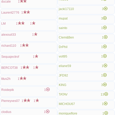
ducale
1
jacki17110
3
Laurent2776
1
mupat
3
LM
1
1
sainto
1
alexouil33
1
Clem&Ben
1
richard110
1
DrPhil
1
volt95
1
Sequajectrof
1
eliane59
1
BERCOT38
1
1
JFD92
1
titus2h
1
KING
3
Roidepik
1
TATAV
13
Pierreyves07
1
1
MICHOU67
1
clodius
1
moniqueflore
1