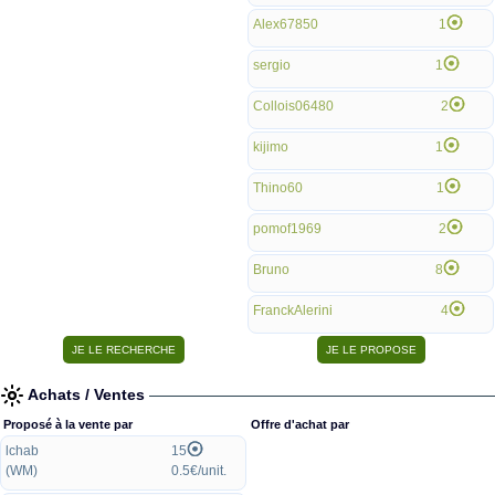
Alex67850
1
sergio
1
Collois06480
2
kijimo
1
Thino60
1
pomof1969
2
Bruno
8
FranckAlerini
4
Achats / Ventes
Proposé à la vente par
Offre d'achat par
lchab
15
(WM)
0.5€/unit.