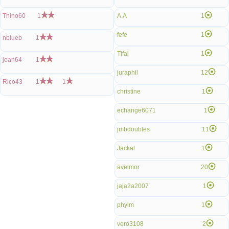
Thino60
1
A.A
1
fefe
1
nblueb
1
Tifai
1
jean64
1
juraphil
12
Rico43
1
1
christine
1
echange6071
1
jmbdoubles
11
Jackal
1
avelmor
20
jaja2a2007
1
phylm
1
vero3108
2