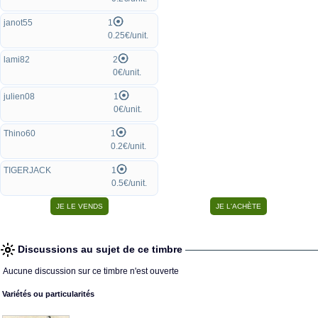
janot55
1
0.25€/unit.
lami82
2
0€/unit.
julien08
1
0€/unit.
Thino60
1
0.2€/unit.
TIGERJACK
1
0.5€/unit.
Discussions au sujet de ce timbre
Aucune discussion sur ce timbre n'est ouverte
Variétés ou particularités