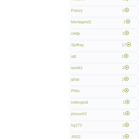
Franzy
1
Montagnel2
1
cletjp
1
Sjeffray
17
atjt
1
lami82
2
gilap
2
Philo
2
roikrogold
1
pinouch2
1
hg273
1
JIS02
1