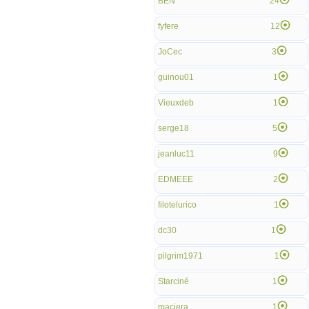
BEN
24
fyfere
12
JoCec
3
guinou01
1
Vieuxdeb
1
serge18
5
jeanluc11
9
EDMEEE
2
filotelurico
1
dc30
1
pilgrim1971
1
Starciné
1
macjera
1