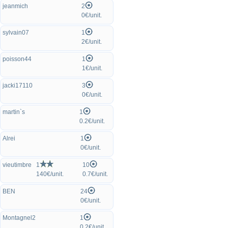
jeanmich
2
0€/unit.
sylvain07
1
2€/unit.
poisson44
1
1€/unit.
jacki17110
3
0€/unit.
martin`s
1
0.2€/unit.
Alrei
1
0€/unit.
vieutimbre
1
10
140€/unit.
0.7€/unit.
BEN
24
0€/unit.
Montagnel2
1
0.2€/unit.