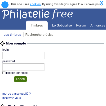
X
i
This site uses
cookies.
By using this site you agree to our cookie policy.
Timbres
Le Spécialisé
Forum
Annonces
Les timbres
Recherche précise
Mon compte
Mon compte
login
password
Restez connecté
mot de passe oublié ?
inscrivez-vous !