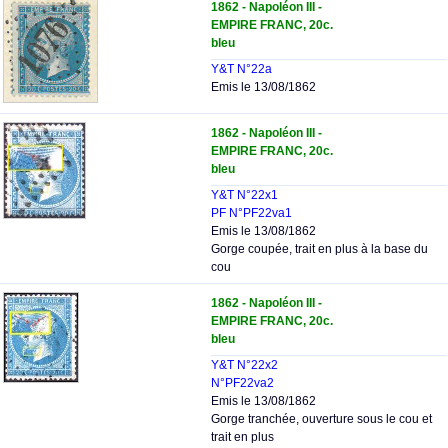
1862 - Napoléon III -
EMPIRE FRANC, 20c.
bleu
Y&T N°22a
Emis le 13/08/1862
1862 - Napoléon III -
EMPIRE FRANC, 20c.
bleu
Y&T N°22x1
PF N°PF22va1
Emis le 13/08/1862
Gorge coupée, trait en plus à la base du
cou
1862 - Napoléon III -
EMPIRE FRANC, 20c.
bleu
Y&T N°22x2
N°PF22va2
Emis le 13/08/1862
Gorge tranchée, ouverture sous le cou et
trait en plus