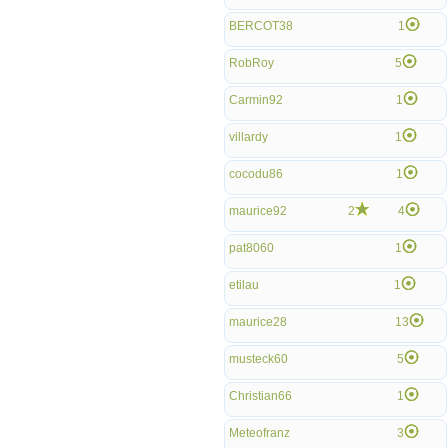
BERCOT38
1
RobRoy
5
Carmin92
1
villardy
1
cocodu86
1
maurice92
2
4
pat8060
1
etilau
1
maurice28
13
musteck60
5
Christian66
1
Meteofranz
3