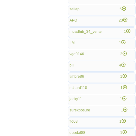
zellap
5
APO
23
muadhib_34_vente
1
LM
1
vgd9146
2
biil
4
timbré86
1
richard110
1
jacky11
1
surexposure
1
flo03
1
deodat88
1