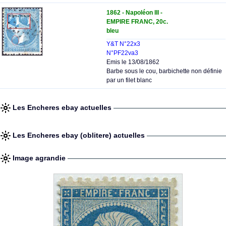
1862 - Napoléon III -
EMPIRE FRANC, 20c.
bleu
Y&T N°22x3
N°PF22va3
Emis le 13/08/1862
Barbe sous le cou, barbichette non définie
par un filet blanc
Les Encheres ebay actuelles
Les Encheres ebay (oblitere) actuelles
Image agrandie