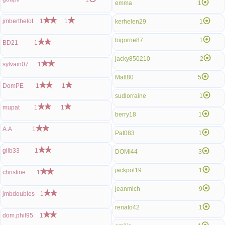
emma
1
jmberthelot
1
1
kerhelen29
1
bigorne87
1
BD21
1
jacky850210
2
sylvain07
1
Malt80
5
DomPE
1
1
sudlorraine
1
mupat
1
1
berry18
1
A.A
1
Pat083
1
gilb33
1
DOMI44
3
jackpot19
1
christine
1
jeanmich
9
jmbdoubles
1
renato42
1
dom.phil95
1