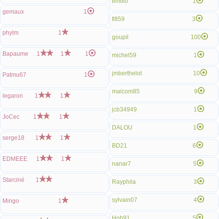
emilio
1
gemaux
1
fifi59
3
phylm
1
goupil
100
Bapaume
1
1
1
michel59
1
jmberthelot
10
Patmu67
1
malcom85
9
legaron
1
1
jcb34949
1
JoCec
1
1
DALOU
1
serge18
1
1
BD21
6
EDMEEE
1
1
nanar7
5
Starciné
1
Rayphila
3
sylvain07
4
Mingo
1
Hob91
5