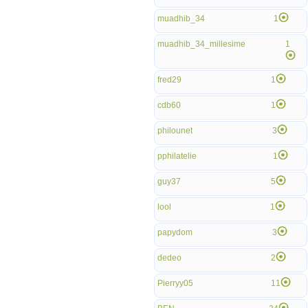
muadhib_34
1
muadhib_34_millesime
1
fred29
1
cdb60
1
philounet
3
pphilatelie
1
guy37
5
lool
1
papydom
3
dedeo
2
Pierryy05
11