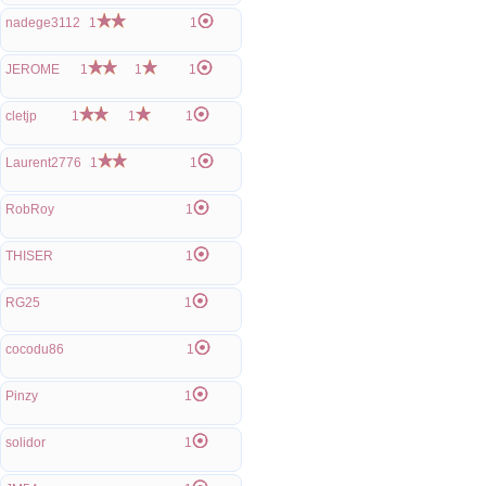
nadege3112
1
1
JEROME
1
1
1
cletjp
1
1
1
Laurent2776
1
1
RobRoy
1
THISER
1
RG25
1
cocodu86
1
Pinzy
1
solidor
1