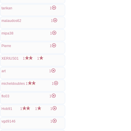
tarikan
1
malaudos62
1
mipa38
1
Pierre
1
XERIUS01
1
1
art
1
micheldoubles
1
1
flo03
1
Hob91
1
1
1
vgd9146
1