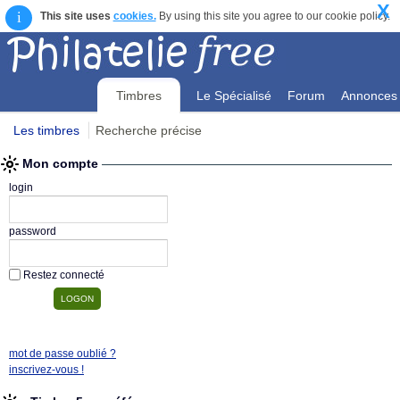
X
i
This site uses
cookies.
By using this site you agree to our cookie policy.
Timbres
Le Spécialisé
Forum
Annonces
Les timbres
Recherche précise
Mon compte
Mon compte
login
password
Restez connecté
mot de passe oublié ?
inscrivez-vous !