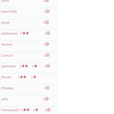
JM54
1
france7890
1
goupil
1
jmbdoubles
1
1
daytona
1
Calou23
1
pphilatelie
1
1
1
Rico43
1
1
Philatela
1
dd91
1
Pierreyves07
1
1
1