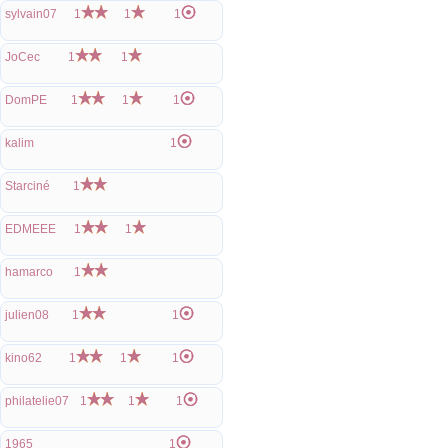
sylvain07
1
1
1
JoCec
1
1
DomPE
1
1
1
kalim
1
Starciné
1
EDMEEE
1
1
hamarco
1
julien08
1
1
kino62
1
1
1
philatelie07
1
1
1
1965
1