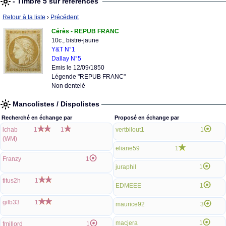
- Timbre 5 sur références
Retour à la liste
›
Précédent
Cérès - REPUB FRANC
10c., bistre-jaune
Y&T N°1
Dallay N°5
Emis le 12/09/1850
Légende "REPUB FRANC"
Non dentelé
Mancolistes / Dispolistes
Recherché en échange par
Proposé en échange par
lchab
1
1
vertbilout1
1
(WM)
eliane59
1
Franzy
1
juraphil
1
titus2h
1
EDMEEE
1
gilb33
1
maurice92
3
macjera
1
fmillord
1