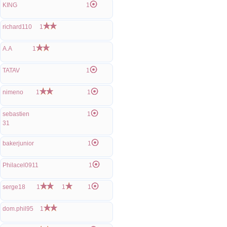
KING
1
richard110
1
A.A
1
TATAV
1
nimeno
1
1
sebastien
1
31
bakerjunior
1
Philacel0911
1
serge18
1
1
1
dom.phil95
1