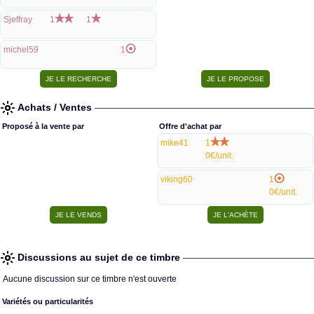
Sjeffray
1
1
michel59
1
Achats / Ventes
Proposé à la vente par
Offre d'achat par
mike41
1
0€/unit.
viking60
1
0€/unit.
Discussions au sujet de ce timbre
Aucune discussion sur ce timbre n'est ouverte
Variétés ou particularités