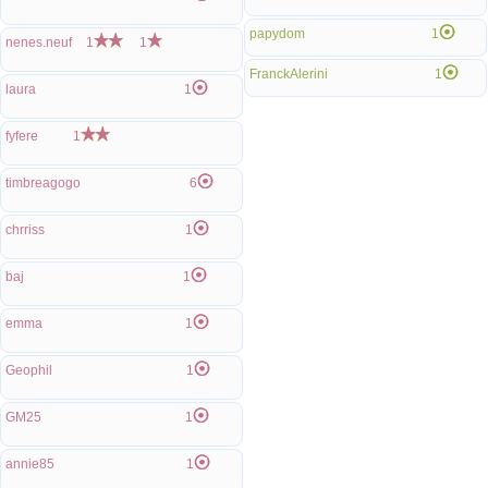
papydom
1
nenes.neuf
1
1
FranckAlerini
1
laura
1
fyfere
1
timbreagogo
6
chrriss
1
baj
1
emma
1
Geophil
1
GM25
1
annie85
1