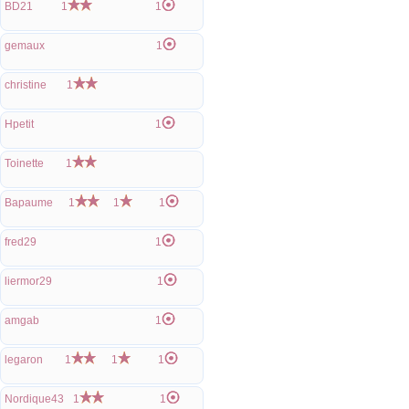
BD21
1
1
gemaux
1
christine
1
Hpetit
1
Toinette
1
Bapaume
1
1
1
fred29
1
liermor29
1
amgab
1
legaron
1
1
1
Nordique43
1
1