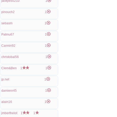
jacky850210
1
pinouch2
1
sebasm
1
Patmu67
1
Carmin92
1
christobal56
1
Clem&Ben
1
1
jp.net
1
damienr45
1
alain16
1
jmberthelot
1
1