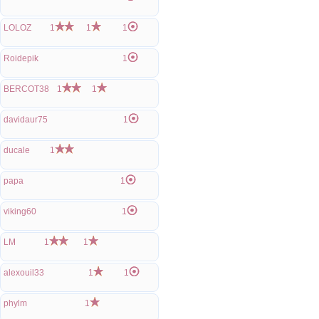
LOLOZ
1
1
1
Roidepik
1
BERCOT38
1
1
davidaur75
1
ducale
1
papa
1
viking60
1
LM
1
1
alexouil33
1
1
phylm
1