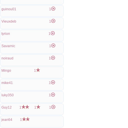
guinou01
1
Vieuxdeb
1
tyrion
1
Savarnic
1
noiraud
1
Mingo
1
mike41
1
luky350
1
Guy12
1
1
1
jean64
1