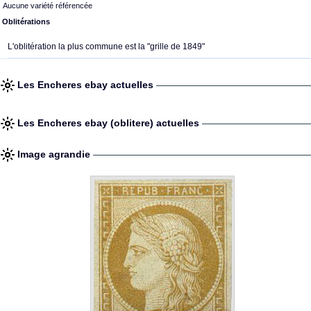
Aucune variété référencée
Oblitérations
L'oblitération la plus commune est la "grille de 1849"
Les Encheres ebay actuelles
Les Encheres ebay (oblitere) actuelles
Image agrandie