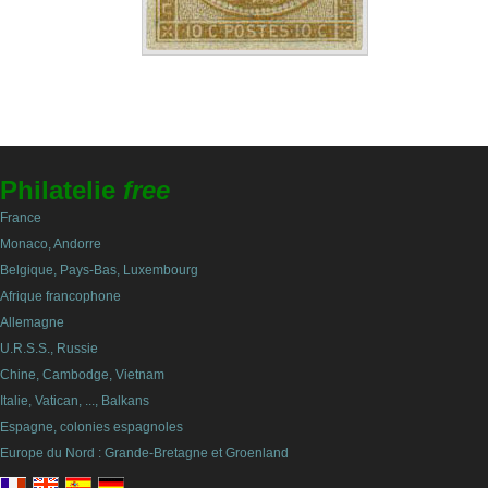
Philatelie
free
France
Monaco, Andorre
Belgique, Pays-Bas, Luxembourg
Afrique francophone
Allemagne
U.R.S.S., Russie
Chine, Cambodge, Vietnam
Italie, Vatican, ..., Balkans
Espagne, colonies espagnoles
Europe du Nord : Grande-Bretagne et Groenland