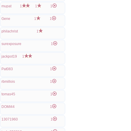
mupat
1
1
1
Gene
1
1
philachrist
1
surexposure
1
jackpot19
1
Pat083
1
rbmillois
1
tomas45
1
DOMI44
1
13071960
1