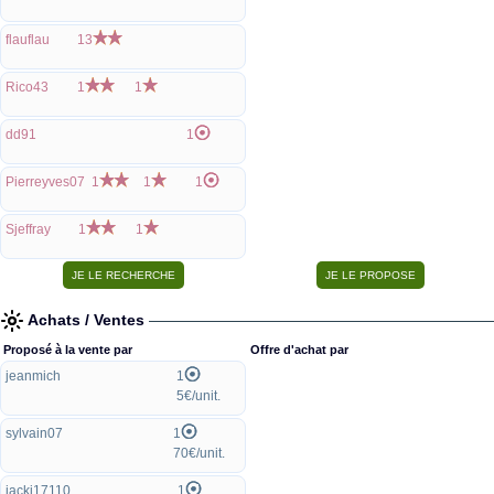
flauflau
13
Rico43
1
1
dd91
1
Pierreyves07
1
1
1
Sjeffray
1
1
Achats / Ventes
Proposé à la vente par
Offre d'achat par
jeanmich
1
5€/unit.
sylvain07
1
70€/unit.
jacki17110
1