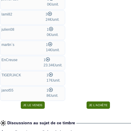
0€/unit.
lami82
3
24€/unit.
julien08
1
0€/unit.
martin`s
1
14€/unit.
EnCreuse
1
23.34€/unit.
TIGERJACK
1
17€/unit.
janot55
1
8€/unit.
Discussions au sujet de ce timbre