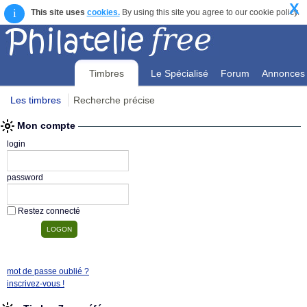
X
i
This site uses
cookies.
By using this site you agree to our cookie policy.
Timbres
Le Spécialisé
Forum
Annonces
Les timbres
Recherche précise
Mon compte
Mon compte
login
password
Restez connecté
mot de passe oublié ?
inscrivez-vous !