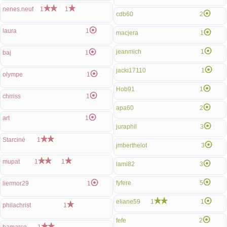
nenes.neuf
1
1
cdb60
2
laura
1
macjera
1
jeanmich
1
baj
1
jacki17110
1
olympe
1
Hob91
1
chrriss
1
apa60
2
art
1
juraphil
3
Starciné
1
jmberthelot
3
mupat
1
1
lami82
3
fyfere
5
liermor29
1
eliane59
1
1
philachrist
1
fefe
2