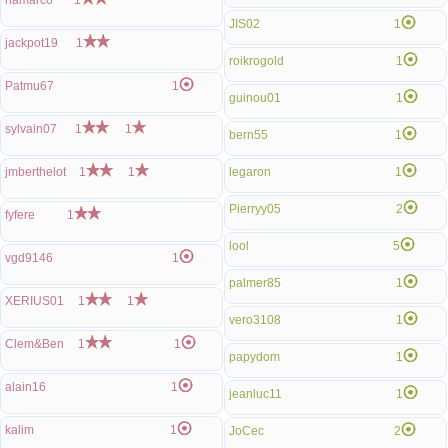
hamarco
1
JIS02
1
jackpot19
1
roikrogold
1
Patmu67
1
guinou01
1
sylvain07
1
1
bern55
1
jmberthelot
1
1
legaron
1
Pierryy05
2
fyfere
1
lool
5
vgd9146
1
palmer85
1
XERIUS01
1
1
vero3108
1
Clem&Ben
1
1
papydom
1
alain16
1
jeanluc11
1
kalim
1
JoCec
2