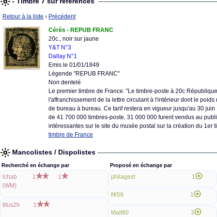
- Timbre 7 sur références
Retour à la liste
›
Précédent
Cérès - REPUB FRANC
20c., noir sur jaune
Y&T N°3
Dallay N°1
Emis le 01/01/1849
Légende "REPUB FRANC"
Non dentelé
Le premier timbre de France. "Le timbre-poste à 20c République 
l'affranchissement de la lettre circulant à l'intérieur dont le po
de bureau à bureau. Ce tarif restera en vigueur jusqu'au 30 juin 
de 41 700 000 timbres-poste, 31 000 000 furent vendus au public...
intéressantes sur le site du musée postal sur la création du 1er 
timbre de France
Mancolistes / Dispolistes
Recherché en échange par
Proposé en échange par
lchab
1
1
philagest
1
(WM)
fifi59
1
titus2h
1
Malt80
3