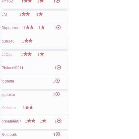
kino62
1
1
1
LM
1
1
Bapaume
1
1
1
guh246
1
JoCec
1
1
Philacel0911
1
toprette
1
sebasm
1
christine
1
philatelie07
1
1
1
Roidepik
1