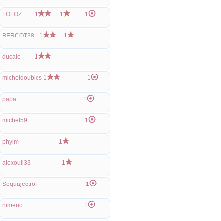
LOLOZ
1
1
1
BERCOT38
1
1
ducale
1
micheldoubles
1
1
papa
1
michel59
1
phylm
1
alexouil33
1
Sequajectrof
1
nimeno
1