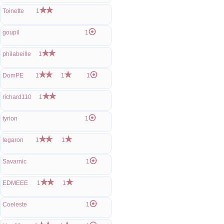
Toinette
1
goupil
1
philabeille
1
DomPE
1
1
1
richard110
1
tyrion
1
legaron
1
1
Savarnic
1
EDMEEE
1
1
Coeleste
1