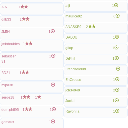
atjt
1
A.A
1
maurice92
6
gilb33
1
ANASKB9
2
JM54
1
DALOU
1
jmbdoubles
1
gilap
1
sebastien
1
DrPhil
1
31
FranckAlerini
1
BD21
1
EnCreuse
1
mipa38
1
jcb34949
2
serge18
1
1
Jackal
1
dom.phil95
1
1
Rayphila
1
gemaux
1