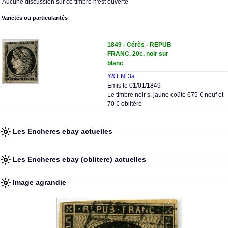
Aucune discussion sur ce timbre n'est ouverte
Variétés ou particularités
1849 - Cérès - REPUB
FRANC, 20c. noir sur
blanc
Y&T N°3a
Emis le 01/01/1849
Le timbre noir s. jaune coûte 675 € neuf et
70 € oblitéré
Les Encheres ebay actuelles
Les Encheres ebay (oblitere) actuelles
Image agrandie