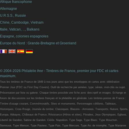
Afrique francophone
Allemagne
U.R.S.S., Russie
Chine, Cambodge, Vietnam
Italie, Vatican, ..., Balkans
Espagne, colonies espagnoles
Europe du Nord : Grande-Bretagne et Groenland
© 2004-2026 Philatelie
free
- Timbres de France, premier jour FDC et cartes
maximum.
Tous les timbres de France de 1849 à nos jours ainsi que les enveloppes et cartes avec oblitération
Premier Jour (FDC ou First Day Covers). Outil de recherche par années, type, séries, mot-clés ou sujet.
Présentation par liste ou galerie. Chaque timbre possède une fiche avec descriptif et images. Echange et
forum de discussions sur les timbres français et la philatélie en générale. Les timbres-postes de France :
Timbre d'usage courant, Commémoratifs, Sites et monuments, Personnages célèbres, Tableaux,
Historiques, Croix-Rouge, Journée du timbre, Classiques, Blasons - Armoiries, Transports, Nature, Sports,
Europa, Abbayes, Châteaux de France, Résistance (Héros et sites), Floralies, Jeux Olympiques, Eglises,
Liberté de Gandon, Sabine de Gandon, Cérès, Napoléon, Type Sage, Type Blanc, Type Mouchon,
Semeuse, Type Merson, Type Pasteur, Type Paix, Type Mercure, Type Arc de triomphe, Type Marianne