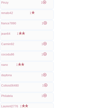
Pinzy
1
renato42
1
france7890
1
jean64
1
Carmin92
1
cocodu86
1
nano
1
daytona
1
Collois06480
1
Philatela
1
Laurent2776
1