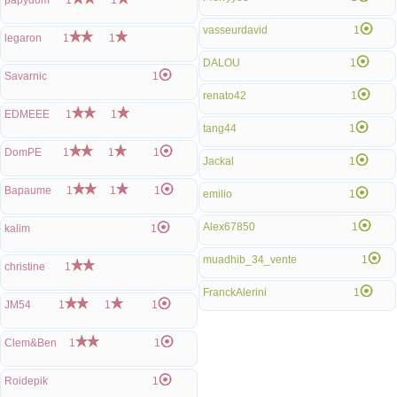
papydom
1
1
vasseurdavid
1
legaron
1
1
DALOU
1
Savarnic
1
renato42
1
EDMEEE
1
1
tang44
1
DomPE
1
1
1
Jackal
1
Bapaume
1
1
1
emilio
1
Alex67850
1
kalim
1
muadhib_34_vente
1
christine
1
FranckAlerini
1
JM54
1
1
1
Clem&Ben
1
1
Roidepik
1