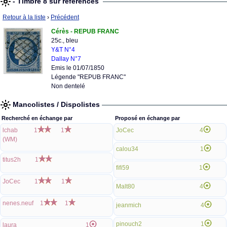
- Timbre 8 sur références
Retour à la liste
›
Précédent
Cérès - REPUB FRANC
25c., bleu
Y&T N°4
Dallay N°7
Emis le 01/07/1850
Légende "REPUB FRANC"
Non dentelé
Mancolistes / Dispolistes
Recherché en échange par
Proposé en échange par
lchab
1
1
JoCec
4
(WM)
calou34
1
titus2h
1
fifi59
1
JoCec
1
1
Malt80
4
nenes.neuf
1
1
jeanmich
4
pinouch2
1
laura
1