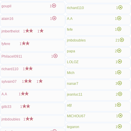
goupil
1
richard110
1
alain16
1
A.A
1
fefe
1
jmberthelot
1
1
jmbdoubles
21
fyfere
1
papa
2
Philacel0911
1
LOLOZ
1
richard110
1
Mich
1
sylvain07
1
1
nanar7
3
A.A
1
jeanluc11
2
atjt
1
gilb33
1
MICHOU67
1
jmbdoubles
1
legaron
1