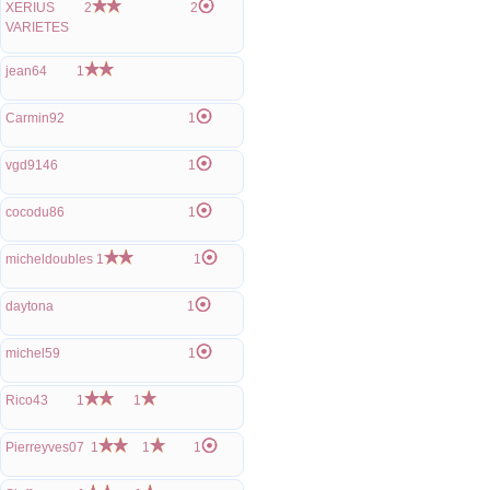
XERIUS
2
2
VARIETES
jean64
1
Carmin92
1
vgd9146
1
cocodu86
1
micheldoubles
1
1
daytona
1
michel59
1
Rico43
1
1
Pierreyves07
1
1
1