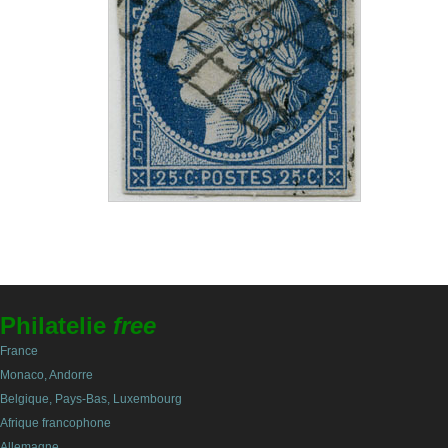
Philatelie
free
France
Monaco, Andorre
Belgique, Pays-Bas, Luxembourg
Afrique francophone
Allemagne