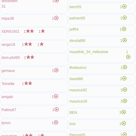
sebastien
1
31
bern55
1
palmer85
1
mipa38
1
jeff54
1
XERIUS01
1
1
deodat88
1
serge18
1
1
muadhib_34_millesime
1
dom.phil95
1
filotelurico
1
gemaux
1
david88
2
Toinette
1
maurice92
3
amgab
1
maurice28
3
Patmu67
1
BEN
3
tyrion
1
lool
1
Pierryy05
1