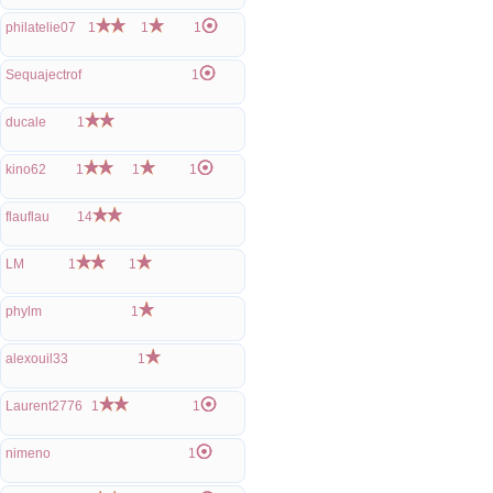
philatelie07
1
1
1
Sequajectrof
1
ducale
1
kino62
1
1
1
flauflau
14
LM
1
1
phylm
1
alexouil33
1
Laurent2776
1
1
nimeno
1