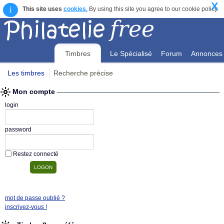
X
i
This site uses
cookies.
By using this site you agree to our cookie policy.
Timbres
Le Spécialisé
Forum
Annonces
Les timbres
Recherche précise
Mon compte
Mon compte
login
password
Restez connecté
mot de passe oublié ?
inscrivez-vous !