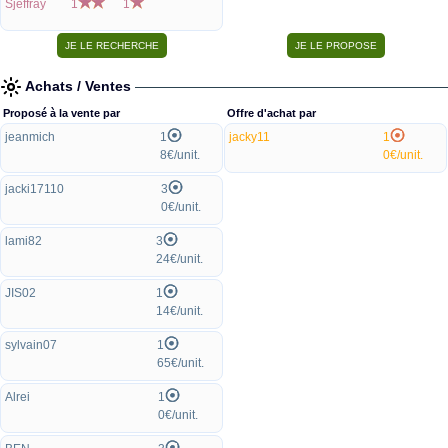
Sjeffray
1
1
Achats / Ventes
Proposé à la vente par
Offre d'achat par
jeanmich
1
jacky11
1
8€/unit.
0€/unit.
jacki17110
3
0€/unit.
lami82
3
24€/unit.
JIS02
1
14€/unit.
sylvain07
1
65€/unit.
Alrei
1
0€/unit.