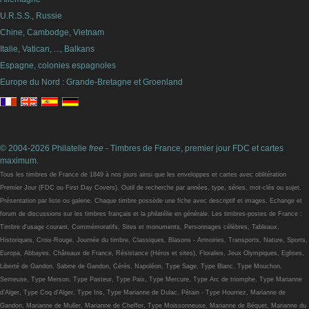
U.R.S.S., Russie
Chine, Cambodge, Vietnam
Italie, Vatican, ..., Balkans
Espagne, colonies espagnoles
Europe du Nord : Grande-Bretagne et Groenland
© 2004-2026 Philatelie
free
- Timbres de France, premier jour FDC et cartes
maximum.
Tous les timbres de France de 1849 à nos jours ainsi que les enveloppes et cartes avec oblitération
Premier Jour (FDC ou First Day Covers). Outil de recherche par années, type, séries, mot-clés ou sujet.
Présentation par liste ou galerie. Chaque timbre possède une fiche avec descriptif et images. Echange et
forum de discussions sur les timbres français et la philatélie en générale. Les timbres-postes de France :
Timbre d'usage courant, Commémoratifs, Sites et monuments, Personnages célèbres, Tableaux,
Historiques, Croix-Rouge, Journée du timbre, Classiques, Blasons - Armoiries, Transports, Nature, Sports,
Europa, Abbayes, Châteaux de France, Résistance (Héros et sites), Floralies, Jeux Olympiques, Eglises,
Liberté de Gandon, Sabine de Gandon, Cérès, Napoléon, Type Sage, Type Blanc, Type Mouchon,
Semeuse, Type Merson, Type Pasteur, Type Paix, Type Mercure, Type Arc de triomphe, Type Marianne
d'Alger, Type Coq d'Alger, Type Iris, Type Marianne de Dulac, Pétain - Type Hourriez, Marianne de
Gandon, Marianne de Muller, Marianne de Cheffer, Type Moissonneuse, Marianne de Béquet, Marianne du