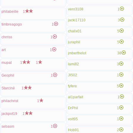
vero3108
1
philabeille
1
jacki17110
3
timbreagogo
1
chalix01
5
chrriss
1
juraphil
5
art
1
jmberthelot
38
mupat
1
1
lami82
3
JIS02
1
Geophil
1
fyfere
5
Starciné
1
al1parfait
1
philachrist
1
DrPhil
1
jackpot19
1
volt95
1
sebasm
1
Hob91
2