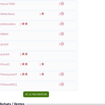
france7890
1
Meteofranz
1
1
jmbdoubles
1
1
MM64
1
goupil
1
jean64
1
Rico43
1
1
Pierreyves07
1
1
1
Philacel0911
1
Achats / Ventes