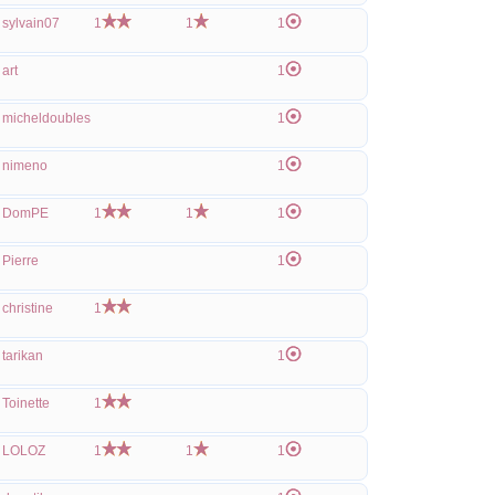
sylvain07
1
1
1
art
1
micheldoubles
1
nimeno
1
DomPE
1
1
1
Pierre
1
christine
1
tarikan
1
Toinette
1
LOLOZ
1
1
1