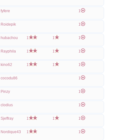
fyfere
1
Roidepik
1
hubachou
1
1
1
Rayphila
1
1
1
kino62
1
1
1
cocodu86
1
Pinzy
1
clodius
1
Sjeffray
1
1
1
Nordique43
1
1