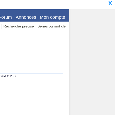
X
Forum
Annonces
Mon compte
Recherche précise
Séries ou mot clé
r 26A et 26B