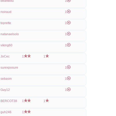
deantilou
1
noiraud
1
toprette
1
natanaelsolo
1
viking60
1
JoCec
1
1
surexposure
1
sebasm
1
Guy12
1
BERCOT38
1
1
guh246
1