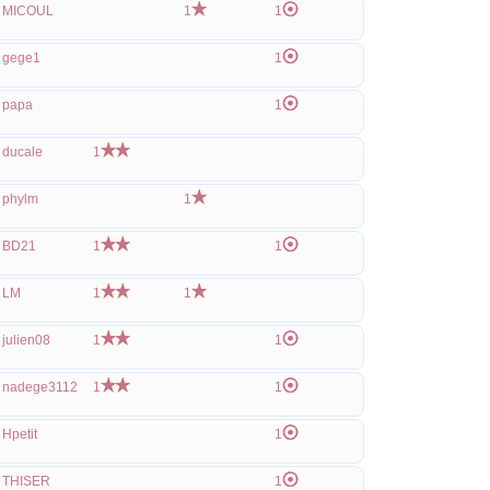
MICOUL
1
1
gege1
1
papa
1
ducale
1
phylm
1
BD21
1
1
LM
1
1
julien08
1
1
nadege3112
1
1
Hpetit
1
THISER
1