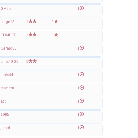
GM25
1
serge18
1
1
EDMEEE
1
1
Gerard33
1
chris49-29
1
lubi444
1
macjera
1
atjt
1
1965
1
jp.net
1