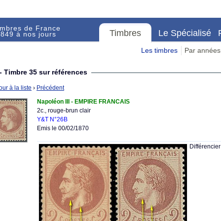
imbres de France
Timbres
Le Spécialisé
849 à nos jours
Les timbres
Par années
- Timbre 35 sur références
ur à la liste
›
Précédent
Napoléon III - EMPIRE FRANCAIS
2c., rouge-brun clair
Y&T N°26B
Emis le 00/02/1870
Différencie