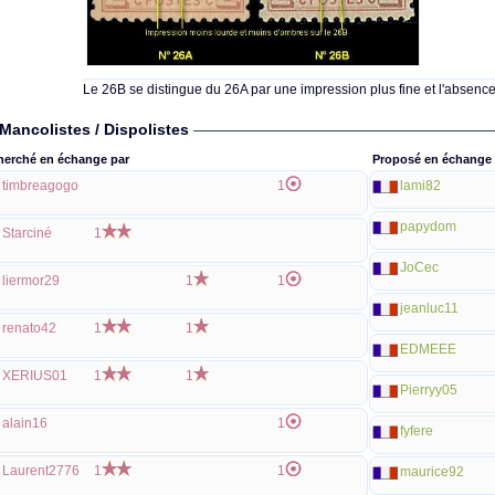
Le 26B se distingue du 26A par une impression plus fine et l'absence
Mancolistes / Dispolistes
herché en échange par
Proposé en échange 
timbreagogo
1
lami82
papydom
Starciné
1
JoCec
liermor29
1
1
jeanluc11
renato42
1
1
EDMEEE
XERIUS01
1
1
Pierryy05
alain16
1
fyfere
Laurent2776
1
1
maurice92