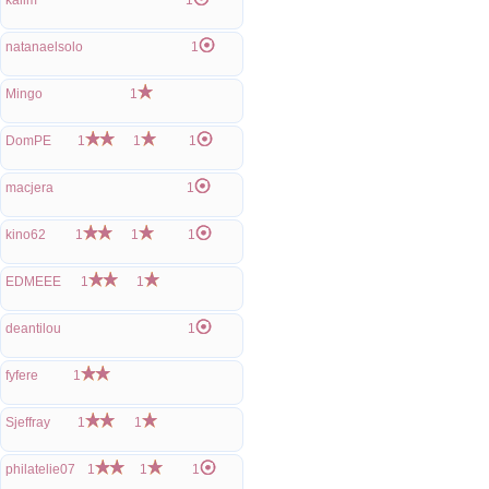
kalim
1
natanaelsolo
1
Mingo
1
DomPE
1
1
1
macjera
1
kino62
1
1
1
EDMEEE
1
1
deantilou
1
fyfere
1
Sjeffray
1
1
philatelie07
1
1
1