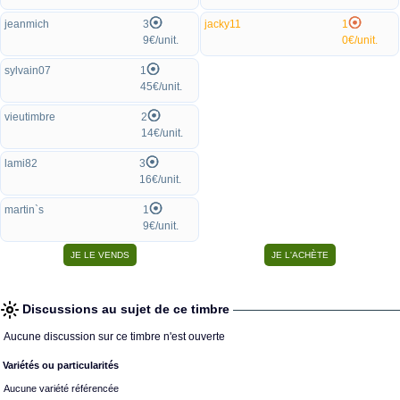
jeanmich
3
jacky11
1
9€/unit.
0€/unit.
sylvain07
1
45€/unit.
vieutimbre
2
14€/unit.
lami82
3
16€/unit.
martin`s
1
9€/unit.
Discussions au sujet de ce timbre
Aucune discussion sur ce timbre n'est ouverte
Variétés ou particularités
Aucune variété référencée