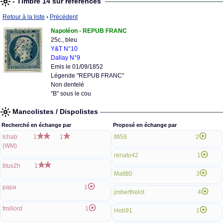
- Timbre 14 sur références
Retour à la liste
›
Précédent
Napoléon - REPUB FRANC
25c., bleu
Y&T N°10
Dallay N°9
Emis le 01/09/1852
Légende "REPUB FRANC"
Non dentelé
"B" sous le cou
Mancolistes / Dispolistes
Recherché en échange par
Proposé en échange par
lchab
1
1
fifi59
2
(WM)
renato42
1
titus2h
1
Malt80
3
papa
1
jmberthelot
4
fmillord
1
Hob91
1