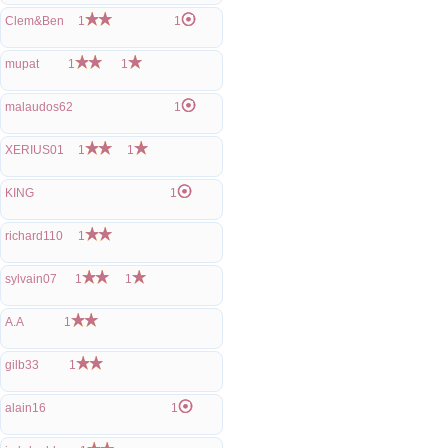
Clem&Ben
1
1
mupat
1
1
malaudos62
1
XERIUS01
1
1
KING
1
richard110
1
sylvain07
1
1
A.A
1
gilb33
1
alain16
1