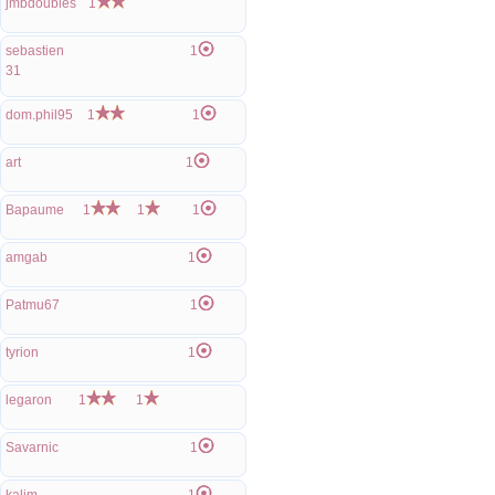
jmbdoubles
1
sebastien
1
31
dom.phil95
1
1
art
1
Bapaume
1
1
1
amgab
1
Patmu67
1
tyrion
1
legaron
1
1
Savarnic
1