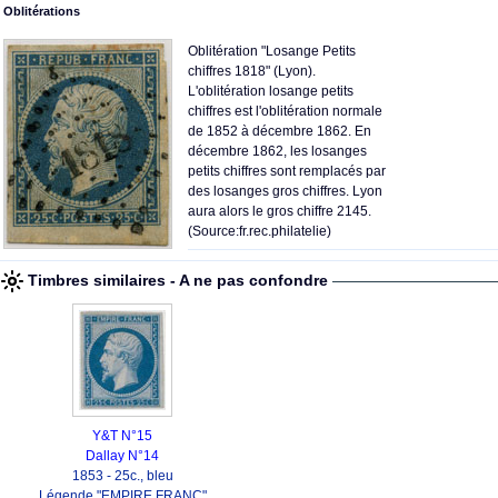
Oblitérations
Oblitération "Losange Petits
chiffres 1818" (Lyon).
L'oblitération losange petits
chiffres est l'oblitération normale
de 1852 à décembre 1862. En
décembre 1862, les losanges
petits chiffres sont remplacés par
des losanges gros chiffres. Lyon
aura alors le gros chiffre 2145.
(Source:fr.rec.philatelie)
Timbres similaires - A ne pas confondre
Y&T N°15
Dallay N°14
1853 - 25c., bleu
Légende "EMPIRE FRANC"