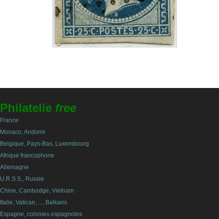
Philatelie
free
France
Monaco, Andorre
Belgique, Pays-Bas, Luxembourg
Afrique francophone
Allemagne
U.R.S.S., Russie
Chine, Cambodge, Vietnam
Italie, Vatican, ..., Balkans
Espagne, colonies espagnoles