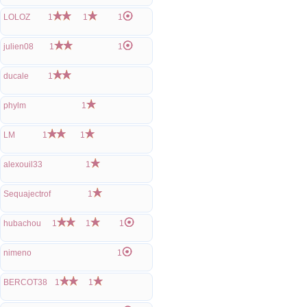
LOLOZ
1
1
1
julien08
1
1
ducale
1
phylm
1
LM
1
1
alexouil33
1
Sequajectrof
1
hubachou
1
1
1
nimeno
1
BERCOT38
1
1