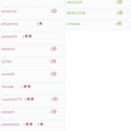
vero3108
1
liermor29
1
BERCOT38
1
philachrist
1
christine
2
jackpot19
1
rbmillois
1
JLP83
1
annie85
1
Toinette
1
Laurent2776
1
1
sebasm
1
jmberthelot
1
1