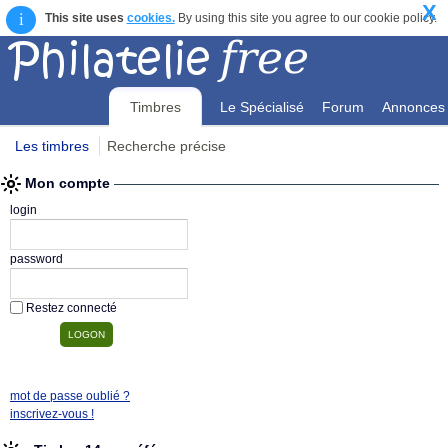
X
i
This site uses
cookies.
By using this site you agree to our cookie policy.
Timbres
Le Spécialisé
Forum
Annonces
Les timbres
Recherche précise
Mon compte
Mon compte
login
password
Restez connecté
mot de passe oublié ?
inscrivez-vous !