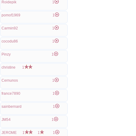
Roidepik
1
pomof1969
1
Carmin92
1
cocodu86
1
Pinzy
1
christine
1
Cernunos
1
france7890
1
sainbernard
1
JM54
1
JEROME
1
1
1