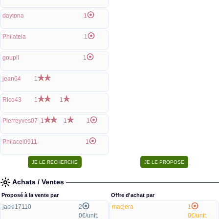
daytona
1
Philatela
1
goupil
1
jean64
1
Rico43
1
1
Pierreyves07
1
1
1
Philacel0911
1
Achats / Ventes
Proposé à la vente par
Offre d'achat par
jacki17110
2
macjera
1
0€/unit.
0€/unit.